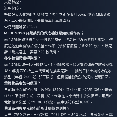
交易驗證。
退款保障。
準備好最大化您的抽獎收益了嗎？立即在 BitTopup 儲值 MLBB 鑽
石，享受最快到帳、最優匯率及專屬獎勵！
常見問題解答 (FAQ)
MLBB 2026 典藏系列的保底機制是如何運作的？
前 10 抽保證獲得至少一個低階物品。傳奇造型沒有累計計數器。進
度是透過重複物品累積皇室代幣（依稀有度獲得 5-240 枚）。埃克
斯「曦光君主」需要 720 枚代幣。
多少抽保證獲得造型？
前 10 抽保證一個低階物品。任何抽數都不保證獲得傳奇或收藏家造
型。累積 720 枚皇室代幣可兌換埃克斯——抽到三個重複的收藏家
造型（每個 240 枚）即可達成，但實際抽數取決於您的收藏情況。
重複物品會如何處理？
自動轉換為皇室代幣：收藏家 (240)、特別 (45)、精英 (36)、普通
(16)、頭像框 (16)、表情 (5)。代幣在未來活動中永久保留，可用於
兌換傳奇造型（720-800 代幣）或幸運箱造型 (640)。
典藏系列與星光通行證相比哪個更划算？
星光（750 鑽石）= 保證獲得哈利造型 + 300 水晶。典藏系列 = 獎