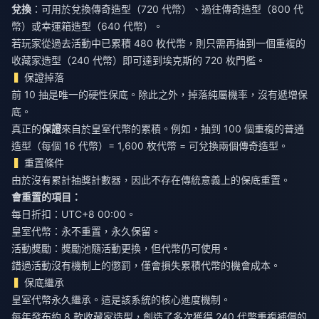
兌換
：可用於兌換傳奇造型（720 代幣）、過往傳奇造型（800 代
幣）或幸運箱造型（640 代幣）。
若玩家從過去活動中已累積 480 枚代幣，則只需再抽到一個重複的
收藏家造型（240 代幣）即可達到埃克斯的 720 枚門檻。
保證掉落
前 10 抽是唯一的硬性保底。除此之外，掉落純屬機率，沒有遞增保
底。
真正的
保證
來自於皇室代幣的累積。例如，抽到 100 個重複的普通
造型（每個 16 代幣）= 1,600 枚代幣 = 可兌換兩個傳奇造型。
重置條件
由於沒有累計抽獎計數器，因此不存在傳統意義上的保底重置。
會重置的項目：
每日折扣：UTC+8 00:00。
皇室代幣：永不重置，永久保留。
活動獎勵：獎勵池隨活動更換，但代幣仍可使用。
錯過活動沒有機制上的懲罰，僅會損失累積代幣的機會成本。
保底繼承
皇室代幣永久繼承。這是該系統的核心進度機制。
每年發布約 8 款收藏家造型，創造了多次獲得 240 代幣重複補償的