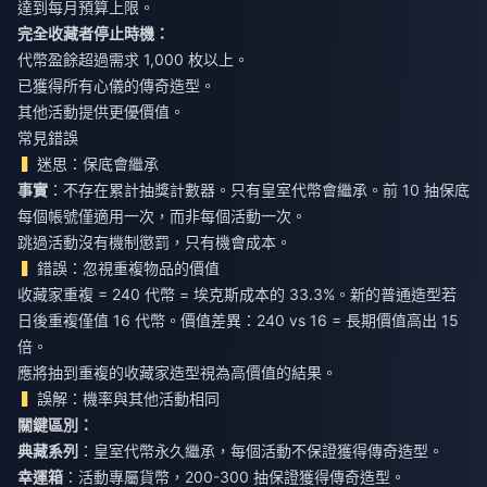
達到每月預算上限。
完全收藏者停止時機：
代幣盈餘超過需求 1,000 枚以上。
已獲得所有心儀的傳奇造型。
其他活動提供更優價值。
常見錯誤
迷思：保底會繼承
事實
：不存在累計抽獎計數器。只有皇室代幣會繼承。前 10 抽保底
每個帳號僅適用一次，而非每個活動一次。
跳過活動沒有機制懲罰，只有機會成本。
錯誤：忽視重複物品的價值
收藏家重複 = 240 代幣 = 埃克斯成本的 33.3%。新的普通造型若
日後重複僅值 16 代幣。價值差異：240 vs 16 = 長期價值高出 15
倍。
應將抽到重複的收藏家造型視為高價值的結果。
誤解：機率與其他活動相同
關鍵區別：
典藏系列
：皇室代幣永久繼承，每個活動不保證獲得傳奇造型。
幸運箱
：活動專屬貨幣，200-300 抽保證獲得傳奇造型。