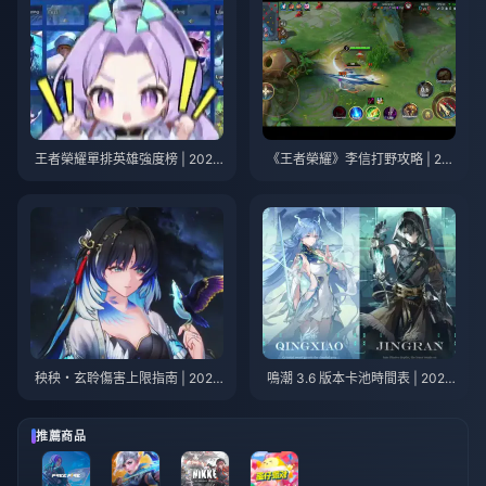
王者榮耀單排英雄強度榜 | 2026
《王者榮耀》李信打野攻略 | 20
年7月
26年7月
秧秧・玄聆傷害上限指南 | 2026
鳴潮 3.6 版本卡池時間表 | 2026
年7月
年7月
推薦商品