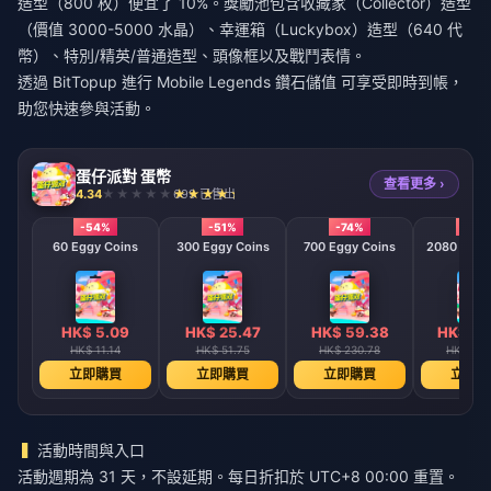
造型（800 枚）便宜了 10%。獎勵池包含收藏家（Collector）造型
（價值 3000-5000 水晶）、幸運箱（Luckybox）造型（640 代
幣）、特別/精英/普通造型、頭像框以及戰鬥表情。
透過 BitTopup 進行
Mobile Legends 鑽石儲值
可享受即時到帳，
助您快速參與活動。
蛋仔派對 蛋幣
查看更多 ›
4.34
699 已售出
-54%
-51%
-74%
-79
60 Eggy Coins
300 Eggy Coins
700 Eggy Coins
2080 E
HK$ 5.09
HK$ 25.47
HK$ 59.38
HK$ 17
HK$ 11.14
HK$ 51.75
HK$ 230.78
HK$ 824
立即購買
立即購買
立即購買
立即購
活動時間與入口
活動週期為 31 天，不設延期。每日折扣於 UTC+8 00:00 重置。