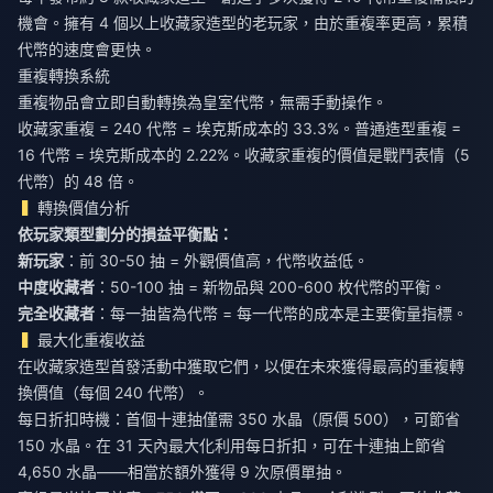
機會。擁有 4 個以上收藏家造型的老玩家，由於重複率更高，累積
代幣的速度會更快。
重複轉換系統
重複物品會立即自動轉換為皇室代幣，無需手動操作。
收藏家重複 = 240 代幣 = 埃克斯成本的 33.3%。普通造型重複 =
16 代幣 = 埃克斯成本的 2.22%。收藏家重複的價值是戰鬥表情（5
代幣）的 48 倍。
轉換價值分析
依玩家類型劃分的損益平衡點：
新玩家
：前 30-50 抽 = 外觀價值高，代幣收益低。
中度收藏者
：50-100 抽 = 新物品與 200-600 枚代幣的平衡。
完全收藏者
：每一抽皆為代幣 = 每一代幣的成本是主要衡量指標。
最大化重複收益
在收藏家造型首發活動中獲取它們，以便在未來獲得最高的重複轉
換價值（每個 240 代幣）。
每日折扣時機：首個十連抽僅需 350 水晶（原價 500），可節省
150 水晶。在 31 天內最大化利用每日折扣，可在十連抽上節省
4,650 水晶——相當於額外獲得 9 次原價單抽。