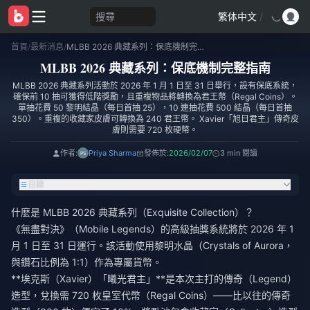
搜尋
繁体中文
/
首頁
/
最新消息
/
MLBB 2026 典藏系列：保底機制完整指南
MLBB 2026 典藏系列：保底機制完整指南
MLBB 2026 典藏系列活動於 2026 年 1 月 1 日至 31 日舉行，設有保底系統，
確保前 10 抽可獲得低階獎勵，且重複物品將轉換為君王幣（Regal Coins）。
單抽花費 50 黎明結晶（每日首抽 25），10 連抽花費 500 結晶（每日首抽
350）。重複的收藏家皮膚可轉換為 240 君王幣。 Xavier「旭日君主」傳奇皮
膚則需要 720 枚硬幣。
作者:
Priya Sharma
發佈於:
2026/02/07
3 min 閱讀
目錄
什麼是 MLBB 2026 典藏系列（Exquisite Collection）？
《無盡對決》（Mobile Legends）的高級抽獎系統將於 2026 年 1
月 1 日至 31 日運行。該活動使用黎明水晶（Crystals of Aurora，
與鑽石比例為 1:1）作為專屬貨幣。
**埃克斯（Xavier）「曦光君主」**是本次主打的傳奇（Legend）
造型，兌換需 720 枚皇室代幣（Regal Coins）——比以往的傳奇