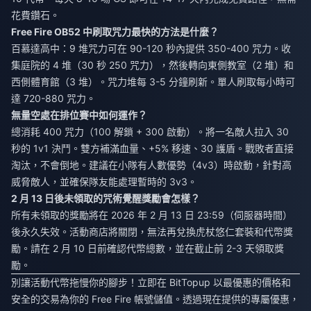
花費鑽石。
Free Fire OB52 中刷取咒力最快的方法是什麼？
百慕達高中：9 堆咒力可在 90-120 秒內提供 350-400 咒力。收
集庭院的 4 堆（30 秒 250 咒力），然後轉向東側教室（2 堆）和
西側體育館（3 堆）。咒力堆每 3-5 分鐘刷新。單人刷取每小時可
達 720-880 咒力。
無量空處在排位賽中如何運作？
總消耗 400 咒力（100 解鎖 + 300 啟動）。將一名敵人拉入 30
秒的 1v1 決鬥。雙方補滿血量、+5% 移速、30 護盾。戰敗者直接
淘汰，不會倒地。建議在小隊有人數優勢（4v3）時啟動，針對高
威脅敵人，並確保隊友能處理暫時的 3v3。
2 月 13 日後未領取的咒術覺醒獎勵會怎樣？
所有未領取的獎勵將在 2026 年 2 月 13 日 23:59（伺服器時間）
後永久失效。活動商店將關閉，無法再兌換虎杖悠仁套裝和代幣獎
勵。請在 2 月 10 日前確認代幣總數，並在截止前 2-3 天領取獎
勵。
別讓活動代幣拖慢你的腳步！立即在 BitTopup 以最優惠的價格和
安全的交易為你的 Free Fire 帳號儲值。透過現在提供的專屬優惠，