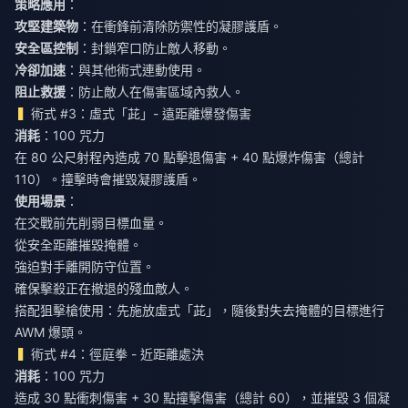
策略應用
：
攻堅建築物
：在衝鋒前清除防禦性的凝膠護盾。
安全區控制
：封鎖窄口防止敵人移動。
冷卻加速
：與其他術式連動使用。
阻止救援
：防止敵人在傷害區域內救人。
術式 #3：虛式「茈」- 遠距離爆發傷害
消耗
：100 咒力
在 80 公尺射程內造成 70 點擊退傷害 + 40 點爆炸傷害（總計
110）。撞擊時會摧毀凝膠護盾。
使用場景
：
在交戰前先削弱目標血量。
從安全距離摧毀掩體。
強迫對手離開防守位置。
確保擊殺正在撤退的殘血敵人。
搭配狙擊槍使用：先施放虛式「茈」，隨後對失去掩體的目標進行
AWM 爆頭。
術式 #4：徑庭拳 - 近距離處決
消耗
：100 咒力
造成 30 點衝刺傷害 + 30 點撞擊傷害（總計 60），並摧毀 3 個凝