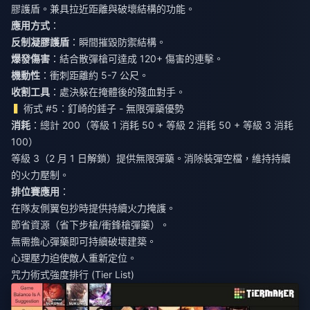
膠護盾。兼具拉近距離與破壞結構的功能。
應用方式
：
反制凝膠護盾
：瞬間摧毀防禦結構。
爆發傷害
：結合散彈槍可達成 120+ 傷害的連擊。
機動性
：衝刺距離約 5-7 公尺。
收割工具
：處決躲在掩體後的殘血對手。
術式 #5：釘崎的錘子 - 無限彈藥優勢
消耗
：總計 200（等級 1 消耗 50 + 等級 2 消耗 50 + 等級 3 消耗
100）
等級 3（2 月 1 日解鎖）提供無限彈藥。消除裝彈空檔，維持持續
的火力壓制。
排位賽應用
：
在隊友側翼包抄時提供持續火力掩護。
節省資源（省下步槍/衝鋒槍彈藥）。
無需擔心彈藥即可持續破壞建築。
心理壓力迫使敵人重新定位。
咒力術式強度排行 (Tier List)