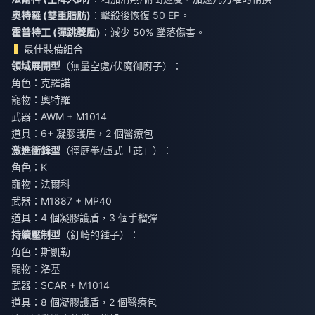
奧特羅 (雙重脂肪)
：擊殺後恢復 50 EP。
霍普特工 (彈跳獎勵)
：減少 50% 墜落傷害。
最佳裝備組合
領域展開型
（無量空處/伏魔御廚子）：
角色：克羅諾
寵物：奧特羅
武器：AWM + M1014
道具：6+ 凝膠護盾，2 個醫療包
激進衝鋒型
（徑庭拳/虛式「茈」）：
角色：K
寵物：法爾科
武器：M1887 + MP40
道具：4 個凝膠護盾，3 個手榴彈
持續壓制型
（釘崎的錘子）：
角色：斯凱勒
寵物：洛基
武器：SCAR + M1014
道具：8 個凝膠護盾，2 個醫療包