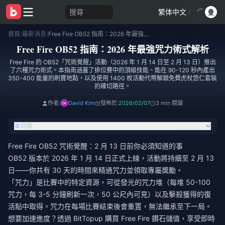
搜尋
繁体中文
/
首頁
/
最新消息
/
Free Fire OB52 指南：2026 年最強咒力術式解析
Free Fire OB52 指南：2026 年最強咒力術式解析
Free Fire 的 OB52「咒術覺醒」活動（2026 年 1 月 14 日至 2 月 13 日）推出
了六種咒力術式。本指南涵蓋了排位賽中的頂級技能、能在 90-120 秒內產出
350-400 能量的刷寶地點，以及使用 1400 枚活動代幣解鎖免費虎杖悠仁套裝
的確切路徑。
作者:
David Kim
發佈於:
2026/02/07
3 min 閱讀
目錄
Free Fire OB52 咒術覺醒：2 月 13 日前你必須知道的事
OB52 版本於 2026 年 1 月 14 日正式上線，活動將持續至 2 月 13
日——你共有 30 天的時間來精通咒力並領取專屬獎勵。
「咒力」是比賽中的特定資源，可從發光的咒力堆（每堆 50-100
咒力，每 3-5 分鐘刷新一次，50 公尺內可見）以及擊殺獲得的復
活點中取得。咒力在每場比賽結束後會重置，無法繼承至下一局。
想要加速進度？透過 BitTopup
購買 Free Fire 鑽石儲值
，享受即時