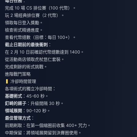
每日任務
：
完成 10 場 CS 排位賽（100 代幣）。
玩 2 場經典排位賽（2 代幣）。
領取每日登入獎勵。
檢查術式精通進度。
查看代幣總數（目標：每日 100+）。
截止日期前的最後衝刺
：
在 2 月 10 日前確認代幣總數達到 1400。
從活動商店領取虎杖悠仁套裝。
完成剩餘的術式挑戰。
進階戰鬥策略
冷卻時間管理
各項術式的獨立冷卻時間：
基礎術式
：45-60 秒。
釘崎的錘子
：升級間隔 30 秒。
領域展開
：90-120 秒。
最佳管理方式
：
前期刷取：在第一個縮圈前收集 400+ 咒力。
中期保留：將領域展開留到決賽圈使用。