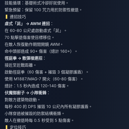
技能循環：基礎術式冷卻好就使用。
緊急預留：保留 100 咒力用於防禦性撤退。
連招技巧
虛式「茈」 → AWM 連招
：
在 60-80 公尺處啟動虛式「茈」。
70 點擊退傷害使目標移位。
在敵人恢復動作期間開鏡 AWM。
命中頭部造成 90+ 傷害（總計 160+）。
徑庭拳 → 散彈槍連招
：
接近至近戰距離。
啟動徑庭拳（60 傷害 + 摧毀 3 個凝膠護盾）。
使用 M1887/MAG-7 開火（60-80 傷害）。
總計：1.5 秒內造成 120-140 傷害。
伏魔御廚子 → 小隊衝鋒
：
對敵方建築物啟動。
每秒 400 的 DPS 摧毀 10 公尺內所有凝膠護盾。
小隊穿過被摧毀的防禦結構衝鋒。
敵人在撤退時每 0.5 秒受到 5 點傷害。
定位技巧