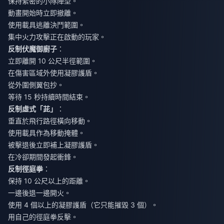
保持緊密的小隊陣型。
動畫開始時立即撤離。
使用載具逃離決鬥範圍。
集中火力攻擊正在啟動的玩家。
反制伏魔御廚子
：
立即離開 10 公尺半徑範圍。
在傷害區域外使用凝膠護盾。
從外圍側翼包抄。
等待 15 秒持續時間結束。
反制虛式「茈」
：
垂直於飛行路徑橫向移動。
使用載具作為移動掩體。
被擊退後立即補上凝膠護盾。
在冷卻期間發起衝鋒。
反制徑庭拳
：
保持 10 公尺以上的距離。
一邊後退一邊開火。
使用 4 個以上的凝膠護盾（它只能摧毀 3 個）。
用自己的徑庭拳反擊。