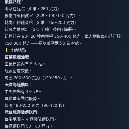
最佳路線
：
降落在庭院（4 堆，250 咒力）。
移動到東側教室（2 堆，100-150 咒力）。
轉向西側體育館（3 堆，150-200 咒力）。
待咒力堆刷新（3-5 分鐘）後回到庭院。
初期可在 90-120 秒內獲得 350-400 咒力。單人刷取每小時可達
720-880 咒力——足以啟動兩次無量空處。
其他地點
百慕達煉油廠
：
工業建築內有 5-6 堆。
玩家密度較低。
每圈 200-300 咒力（120-150 秒）。
天堂島鐘樓區
：
中央廣場有 4-5 堆。
具備垂直戰鬥優勢。
每圈 180-250 咒力（90-120 秒）。
霓虹城裂隙傳送門
：
每張地圖有 4 個裂隙傳送門。
每個傳送門 50-100 咒力。