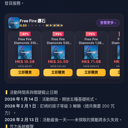
發貨服務。
Free Fire 鑽石
查看更多 ›
4.60
887 已售出
-47%
-73%
-73%
-73
Free Fire
Free Fire
Free Fire
Free F
Diamonds 310
Diamonds 530
Diamonds 1,080
Diamonds 
Diamonds
Diamonds
Diamonds
Diamo
【Middle East
【Middle East
【Middle 
region optional】
region optional】
region opt
HK$ 19.58
HK$ 35.50
HK$ 71.08
HK$ 14
HK$ 36.91
HK$ 131.42
HK$ 263.13
HK$ 525
立即購買
立即購買
立即購買
立即購
活動時間表與關鍵截止日期
2026 年 1 月 14 日
：活動開啟，開放五種基礎術式。
2026 年 2 月 1 日
：釘崎的錘子等級 3 解鎖（總共需要 200 咒
力）。
2026 年 2 月 13 日
：活動最後一天——未領取的獎勵將永久失效。
咒力系統概覽