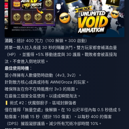
消耗
：總計 400 咒力（100 解鎖 + 300 啟動）
將單一敵人拉入長達 30 秒的隔離決鬥。雙方玩家都會補滿血量
（HP），並獲得 +5% 移動速度與 30 護盾。戰敗者會被直接淘
汰，不會進入倒地狀態。
最佳使用時機
：
當小隊擁有人數優勢時啟動（4v3, 3v2）。
針對敵方核心成員或持有 AWM/Groza 的玩家。
確保隊友在你不在時能應付 3v3 的局面。
在最後三個安全區使用，以達成瞬間淘汰。
術式 #2：伏魔御廚子 - 區域封鎖強者
僅在獲得「無量空處」後解鎖。在 10 公尺半徑內每 0.5 秒造成 5
點傷害，持續 15 秒（總計 150 傷害）。以每秒 400 的傷害
（DPS）摧毀凝膠護盾。減少所有咒術冷卻時間 10%。