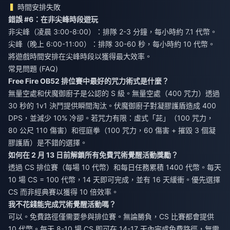
時間安排失敗
錯誤 #6：在非尖峰時段遊玩
非尖峰（凌晨 3:00-8:00）：排隊 2-3 分鐘，每小時約 7.1 代幣。
尖峰（晚上 6:00-11:00）：排隊 30-60 秒，每小時約 10 代幣。
將遊戲時間安排在尖峰時段以獲得最大效率。
常見問題 (FAQ)
Free Fire OB52 排位賽中最好的咒力術式是什麼？
無量空處和伏魔御廚子是公認的 S 級。無量空處（400 咒力）透過
30 秒的 1v1 決鬥提供瞬間淘汰。伏魔御廚子對凝膠護盾造成 400
DPS，並減少 10% 冷卻。若咒力有限：虛式「茈」（100 咒力，
80 公尺 110 傷害）和徑庭拳（100 咒力，60 傷害 + 摧毀 3 個凝
膠護盾）是不錯的選擇。
如何在 2 月 13 日前解鎖所有免費咒術覺醒活動獎勵？
透過 CS 排位賽（每場 10 代幣）和每日任務累積 1400 代幣。每天
10 場 CS = 100 代幣，14 天即可完成，並有 16 天緩衝。優先選擇
CS 而非經典賽以獲得 10 倍效率。
我不花錢能完成咒術覺醒活動嗎？
可以。免費路徑僅需要參與排位賽。無論勝負，CS 比賽都會提供
10 代幣。每天 8-10 場 CS 即可在 14-17 天內完成免費路徑，無需