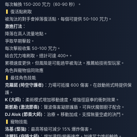
每次輪換 150-200 咒力（60-90 秒）。
復活點刷取
被淘汰的對手會掉落復活點，每個可提供 50-100 咒力。
激進打法
：
降落在高人流量地點。
爭取早期擊殺。
每次擊殺收集 50-100 咒力。
結合咒力堆刷取，總計可達 400+。
累積速度更快，但風險是可能過早被淘汰。推薦給技術型玩家。
角色與寵物協同效應
最佳角色技能
克羅諾 (時空守護者)
：力場可抵擋 600 傷害，在啟動術式時提供保
護。
K (大師)
：柔術模式增加移動速度，增強徑庭拳的衝刺效果。
斯凱勒 (激流節奏)
：聲波傷害凝膠護盾，可與伏魔御廚子配合。
DJ Alok (節奏大師)
：治療 + 移動加成，支撐無量空處的決鬥。
寵物技能
洛基 (堅強)
：最高等級可減少 15% 爆炸傷害。
法爾科 (空降大師)
：增加滑翔/俯衝速度，加速咒力堆的輪換。