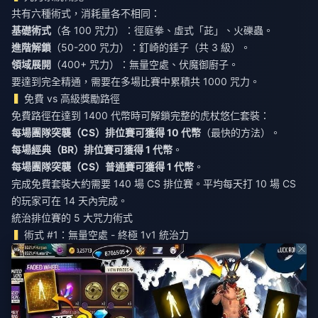
共有六種術式，消耗量各不相同：
基礎術式
（各 100 咒力）：徑庭拳、虛式「茈」、火礫蟲。
進階解鎖
（50-200 咒力）：釘崎的錘子（共 3 級）。
領域展開
（400+ 咒力）：無量空處、伏魔御廚子。
要達到完全精通，需要在多場比賽中累積共 1000 咒力。
免費 vs 高級獎勵路徑
免費路徑在達到 1400 代幣時可解鎖完整的虎杖悠仁套裝：
每場團隊突襲（CS）排位賽可獲得 10 代幣
（最快的方法）。
每場經典（BR）排位賽可獲得 1 代幣
。
每場團隊突襲（CS）普通賽可獲得 1 代幣
。
完成免費套裝大約需要 140 場 CS 排位賽。平均每天打 10 場 CS
的玩家可在 14 天內完成。
統治排位賽的 5 大咒力術式
術式 #1：無量空處 - 終極 1v1 統治力