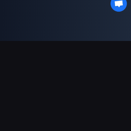
支援的付款方式
合作夥伴
Genshin Impact Wiki
Honkai: Star Rail WIKI
Zenless Zone Zero WIKI
PUBG Mobile WIKI
BitTopup News