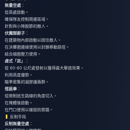
無量空處
：
從高處啟動。
確保隊友控制周邊區域。
針對與小隊脫節的敵人。
伏魔御廚子
：
在建築物內部啟動以困住敵人。
在決賽圈邊緣使用以封鎖移動路徑。
結合縮圈壓力使用。
虛式「茈」
：
從 60-80 公尺處發射以獲得最大擊退效果。
利用高度優勢。
瞄準密集的凝膠護盾群。
徑庭拳
：
從限制逃生路線的角度切入。
在掩體後啟動。
在門口使用以摧毀防禦牆。
反制手段
反制無量空處
：