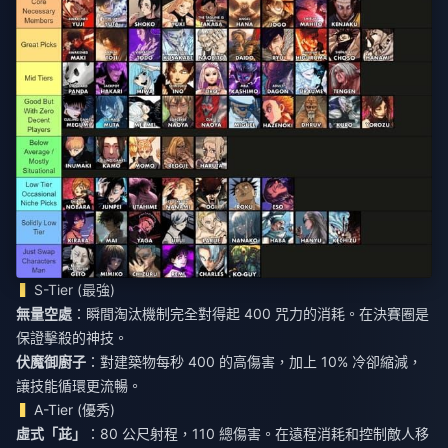
S-Tier (最強)
無量空處
：瞬間淘汰機制完全對得起 400 咒力的消耗。在決賽圈是
保證擊殺的神技。
伏魔御廚子
：對建築物每秒 400 的高傷害，加上 10% 冷卻縮減，
讓技能循環更流暢。
A-Tier (優秀)
虛式「茈」
：80 公尺射程，110 總傷害。在遠程消耗和控制敵人移