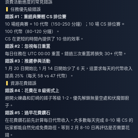
浪費活動進度的常見錯誤
任務優先級錯誤
錯誤 #1：重經典賽輕 CS 排位賽
10 場經典賽 = 10 代幣（150-250 分鐘）；10 場 CS 排位賽 =
100 代幣（80-120 分鐘）。
CS 在更短的時間內提供了 10 倍的效率。
錯誤 #2：忽視每日重置
每日任務在 UTC 00:00 重置。錯過三次重置將損失 30+ 代幣。
錯誤 #3：推遲參與活動
1 月 20 日開始比 1 月 14 日開始少了 6 天，這要求每天的代幣收入
提高 25%（每天 58 vs 47 代幣）。
資源花費錯誤
錯誤 #4：花費在 B 級術式上
避開火礫蟲和釘崎的錘子等級 1-2。優先解鎖無量空處和伏魔御廚
子。
錯誤 #5：過早花費鑽石
在花費鑽石前先計算每日代幣收入。大多數每天完成 8-10 場 CS 的
玩家都能自然完成免費路徑。等到 2 月 8-10 日再評估是否需要花
錢。