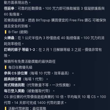
動方面表現出色。
徑庭拳
：可靠的近戰價值。100 咒力即可換取摧毀 3 個凝膠護盾與
60 點傷害。
若需高級資源，透過 BitTopup
購買便宜的 Free Fire 鑽石
可確保快
速且安全的到帳。
B-Tier (避開)
火礫蟲
：在 1 公尺半徑內 3 秒僅造成 40 點總傷害。100 咒力的消
耗效率極低。
釘崎的錘子 等級 1-2
：在 2 月 1 日解鎖等級 3 之前，價值非常有
限。
解鎖所有免費活動獎勵的最快路徑
每日任務優先級
參與 CS 排位賽
（每場 10 代幣，效率最高）。
經典排位賽
（每場 1 代幣）。
術式精通挑戰
（代幣數量不等，一次性獎勵）。
每日登入獎勵
（被動獲取代幣）。
CS 排位賽的代幣價值是經典賽的 10 倍。平均每天 10 場 CS = 100
代幣，14 天即可完成 1400 代幣的要求。
活動代幣刷取：最佳策略