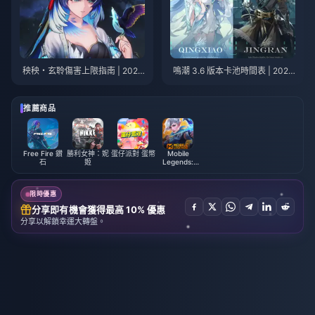
秧秧・玄聆傷害上限指南 | 2026
鳴潮 3.6 版本卡池時間表 | 2026
年7月
年7月
推薦商品
Free Fire 鑽
勝利女神：妮
蛋仔派對 蛋幣
Mobile
石
姬
Legends:
Bang Bang
限時優惠
分享即有機會獲得最高 10% 優惠
分享以解鎖幸運大轉盤。