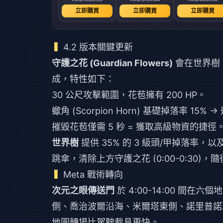
立即購買
立即購買
立即購買
4.2 版本關鍵更新
守護之花 (Guardian Flowers)
會在世界樹 (W
成，特性如下：
30 公尺攻擊範圍，花苞擁有 200 HP。
蠍角 (Scorpion Horn) 基礎掉落率 15%
摧毀花苞僅需 5 秒 = 獲取高級物資的捷徑
世界樹
提供 35% 的 3 級頭/甲掉落率，以
跳傘，清除上方守護之花 (0:00-0:30)，隨後
Meta 戰術轉向
次元之眼傳送門
於 4:00-14:00 間
側、喬治波爾沿海、米爾塔東側、諾里普諾耶
地圖轉場比駕駛載具更快。