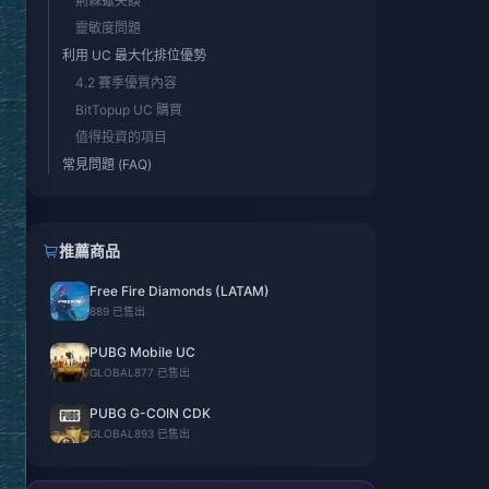
荊棘蠍失誤
靈敏度問題
利用 UC 最大化排位優勢
4.2 賽季優質內容
BitTopup UC 購買
值得投資的項目
常見問題 (FAQ)
推薦商品
Free Fire Diamonds (LATAM)
889 已售出
PUBG Mobile UC
GLOBAL
877 已售出
PUBG G-COIN CDK
GLOBAL
893 已售出