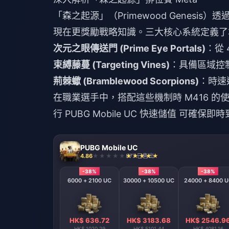
「森之起源」（Primewood Genesis
現在更獎勵戰略知識。三大核心系統定義了本
次元之眼傳送門 (Prime Eye Portals)
：從
束縛藤蔓 (Targeting Vines)
：具備區域控制能
荊棘蠍 (Bramblewood Scorpions)
：時速
在職業選手中，搭配這些機制時 M416 的使用
行
PUBG Mobile UC 快速儲值
可確保即時
PUBG Mobile UC
4.86
877 已售出
-38%
-38%
-38%
6000 + 2100 UC
30000 + 10500 UC
24000 + 8400 
HK$ 636.72
HK$ 3183.68
HK$ 2546.9
HK$ 1020.29
HK$ 5101.44
HK$ 4081.16