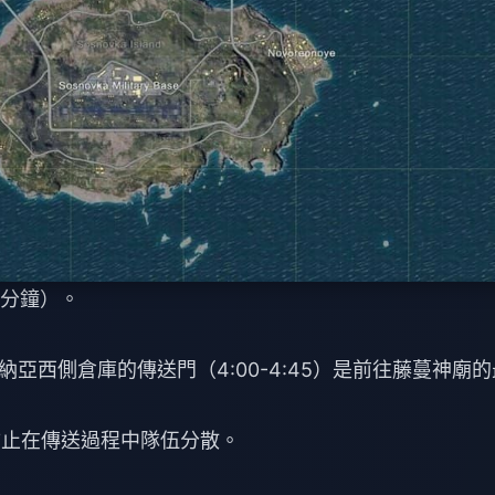
0 分鐘）。
亞西側倉庫的傳送門（4:00-4:45）是前往藤蔓神廟的
防止在傳送過程中隊伍分散。