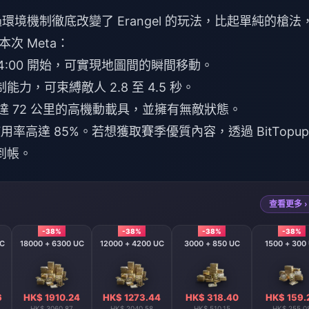
）透過環境機制徹底改變了 Erangel 的玩法，比起單純的槍法
次 Meta：
 4:00 開始，可實現地圖間的瞬間移動。
力，可束縛敵人 2.8 至 4.5 秒。
達 72 公里的高機動載具，並擁有無敵狀態。
率高達 85%。若想獲取賽季優質內容，透過 BitTopup
到帳。
查看更多 ›
-38%
-38%
-38%
-38%
UC
18000 + 6300 UC
12000 + 4200 UC
3000 + 850 UC
1500 + 300
6
HK$ 1910.24
HK$ 1273.44
HK$ 318.40
HK$ 159.
HK$ 3060.87
HK$ 2040.58
HK$ 510.15
HK$ 255.0