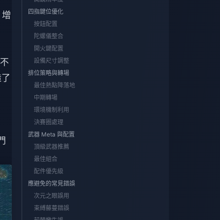
四指鍵位優化
：增
按鈕配置
陀螺儀整合
開火鍵配置
不
設備尺寸調整
排位策略與轉場
造了
最佳熱點降落地
中期轉場
環境機制利用
決賽圈處理
武器 Meta 與配置
門
頂級武器推薦
最佳組合
配件優先級
應避免的常見錯誤
次元之眼誤用
束縛藤蔓錯誤