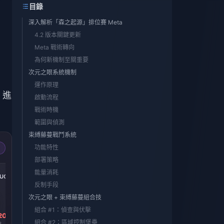
目錄
，
深入解析「森之起源」排位賽 Meta
4.2 版本關鍵更新
Meta 戰術轉向
為何新機制至關重要
次元之眼系統機制
運作原理
 進
啟動流程
戰術時機
範圍與偵測
束縛藤蔓戰鬥系統
功能特性
部署策略
-39%
-39%
-38%
能量消耗
 UC
600 + 60 UC
300 + 25 UC
60 UC
反制手段
次元之眼 + 束縛藤蔓組合技
組合 #1：偵查與伏擊
20
HK$ 62.41
HK$ 31.20
HK$ 6.37
組合 #2：區域控制堡壘
8
HK$ 102.37
HK$ 51.27
HK$ 10.20