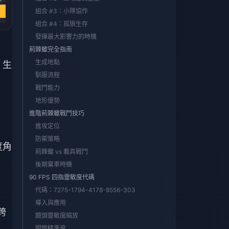
立即購買
組合 #3：小隊協作
立即購買
立即購買
組合 #4：孤狼生存
發揮最大影響力的時機
荊棘蠍完全指南
生成地點
) 生
馴服流程
戰鬥能力
地形優勢
進階荊棘蠍戰鬥技巧
進攻定位
防禦策略
度角
荊棘蠍 vs 載具戰鬥
後期棄車時機
90 FPS 四指靈敏度代碼
代碼：7275-1794-4178-8556-303
南
導入與應用
跨
鏡頭靈敏度縮放
開鏡精準度