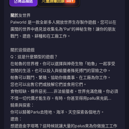
商品描述
邀請賺回饋
HOT
關於
友世界
Palworld 是一款全新多人開放世界生存製作遊戲，您可以在
廣闊的世界中遇見並收集名為“Pal”的神秘生物！讓你的朋友
戰鬥、建造、耕種和在工廠工作。
關於這個遊戲
Q：這是什麼類型的遊戲？
在帕魯的世界裡，你可以選擇與神奇生物「帕魯」一起享受
悠閒的生活，也可以投入與偷獵者殊死搏鬥的冒險之中。
帕魯可以戰鬥、繁殖、協助你做農事、在工廠為你工作。
您也可以出售它們或肢解它們並食用它們。
食物短缺、條件惡劣……非法偷獵者。世界充滿危機。你必須
不惜一切代價才能生存。有時，你甚至得用pallu來充飢…
騎乘與探索：
你可以騎著Parlu去陸地、海洋、天空探索各個地方。
建造：
想建造金字塔嗎？這時候就讓大量的palus來為你做施工工作