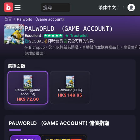
搜尋
繁体中文
/
首頁
/
Palworld （Game account)
PALWORLD （GAME ACCOUNT)
Excellent
Trustpilot
GLOBAL
即時發貨
安全可靠的付款
在 BitTopup，您可以輕鬆為遊戲、直播儲值並購買禮品卡，享受便
與超值優惠！
選擇面額
Palworld(game
Palworld(CDK)
account)
HK$ 148.85
HK$ 72.60
PALWORLD （GAME ACCOUNT) 儲值指南