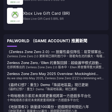
Xbox Live Gift Card (BR)
Xbox Live Gift Card 5 BRL BR
PALWORLD （GAME ACCOUNT) 推薦新聞
《Zenless Zone Zero 2.0》— 按屬性最佳隊伍：易萱領軍出
Zenless Zone Zero 2.0 更新現已順利進行中，隨著角色池的擴大，每種
擊，Jane的回歸指日可待！
屬性都能組成高度競爭力的隊伍配置。讓我們來解析目前版本中各屬性最
Zenless Zone Zero／Ellen 的重製回歸：超級護甲模式啟動
強的隊伍組合。
在即將推出的 Zenless Zone Zero 2.0 版本中，Ellen 將會獲得重大調整與
——重返頂尖地位！
強化。這些變動已在 2.0 版本預覽中詳述，最近開發團隊也釋出了更多關
Zenless Zone Zero May 2025 Overview: Mockingbird
於 Ellen 強化的資訊。本文將分析 Ellen 強化後的能力表現。
As we step into May 2025, Zenless Zone Zero (ZZZ) is brimming with
Dominance, 2.0 Preview, and Exciting Events!
activities, rewards, and significant updates. here's everything you
《最終幻想7：重生》Demo「珠諾地區篇」現已更新
need to know to maximize your in-game experience this month.
《最終幻想7：重生》Demo「珠諾地區篇」現已更新
十時裕樹表示索尼未來將更重視將第一方遊戲多平台化
十時裕樹表示索尼未來將更重視將第一方遊戲多平台化
《地獄潛者2》銷量達100萬份，遊戲開發時間近八年
《地獄潛者2》銷量達100萬份，遊戲開發時間近八年