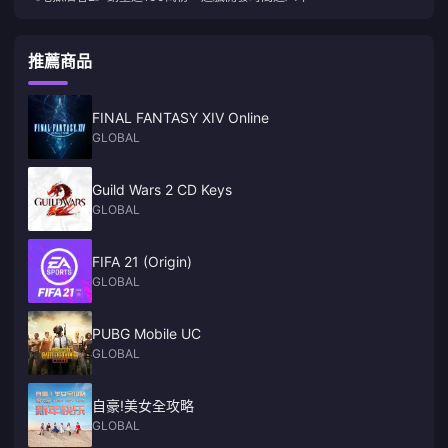
推薦商品
FINAL FANTASY XIV Online
GLOBAL
Guild Wars 2 CD Keys
GLOBAL
FIFA 21 (Origin)
GLOBAL
PUBG Mobile UC
GLOBAL
自豪!美女全攻略
GLOBAL