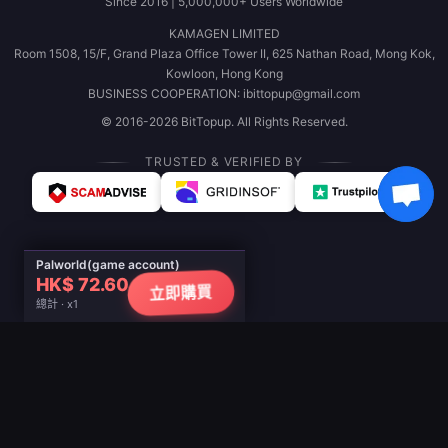
Since 2016 | 5,000,000+ Users Worldwide
KAMAGEN LIMITED
Room 1508, 15/F, Grand Plaza Office Tower II, 625 Nathan Road, Mong Kok,
Kowloon, Hong Kong
BUSINESS COOPERATION: ibittopup@gmail.com
© 2016-2026 BitTopup. All Rights Reserved.
TRUSTED & VERIFIED BY
Palworld(game account)
HK$ 72.60
立即購買
總計 · x1