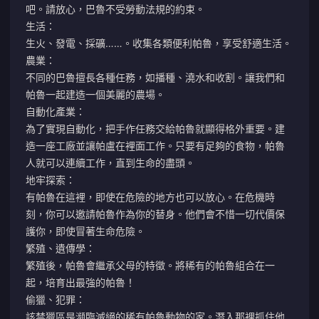
吧。請放心，巴魯不受勞動法規的約束。
生活：
生火、發電、採礦……。收集各類便利帕魯，享受舒適生活。
農業：
不同的巴魯擅長各種任務，如播種、澆水和收割。讓我們和
帕魯一起建造一個美麗的農場。
自動化產業：
為了實現自動化，把手作任務交給帕魯就顯得格外重要。建
造一座工廠並讓帕盧在裡面工作。只要有足夠的食物，帕魯
人就可以連續工作，直到生命的盡頭。
地牢探索：
有帕魯在這裡，即使在危險的地方也可以放心。在危機時
刻，你可以邀請帕魯作為你的替身。他們會不惜一切代價保
護你，即使冒著生命危險。
繁殖、遺傳學：
繁殖後，帕魯會繼承父母的特徵。將稀有的帕魯組合在一
起，培育出最強的帕魯！
偷獵、犯罪：
該禁獵區是瀕臨滅絕的稀有帕魯動物的家。潛入那裡抓住他