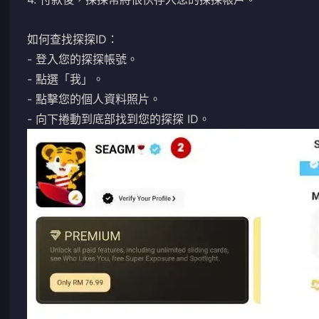
如何查找探探ID：
- 登入您的探探帳號。
- 點選「我」。
- 點擊您的個人資料照片。
- 向下捲動到底部找到您的探探 ID。