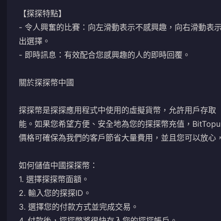
【探探特點】
- 令人興奮的比賽：向左滑動表示不感興趣，向右滑動表
出選擇。
- 即時訊息：有效配合您感興趣的人的即時回覆。
關於探探幣中國
探探幣是探探應用程式中使用的虛擬貨幣，允許用戶存取
能。如果您希望方便、安全地為您的探探幣充值，BitTop
價格可確保為我們的客戶節省大量費用，並且您可以放心
如何儲值中國探探幣：
1. 選擇探探幣面額。
2. 輸入您的探探ID。
3. 選擇您的付款方式並完成交易。
4. 付款後，探探幣將很快存入您的探探帳戶。