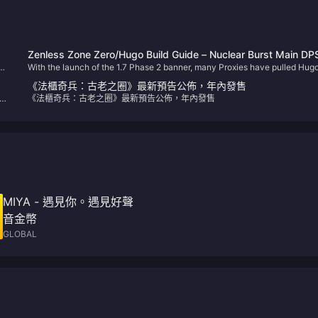
Zenless Zone Zero/Hugo Build Guide – Nuclear Burst Main DP
含
With the launch of the 1.7 Phase 2 banner, many Proxies have pulled Hugo
This guide covers his optimal builds, including W-Engines, Drive Discs, t
《法櫃奇兵：古老之圈》最新預告公佈，年內發售
compositions, and more to help you maximize his potential.
的
《法櫃奇兵：古老之圈》最新預告公佈，年內發售
遊
舉
MIYA - 遇見你。遇見好聲
音金幣
GLOBAL