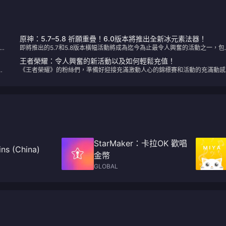
原神：5.7–5.8 祈願重疊！6.0版本將推出全新冰元素法器！
，
即將推出的5.7和5.8版本橫幅活動將成為迄今為止最令人興奮的活動之一，包
新角色與備受期待的重播。以下是即將登場內容的詳細介紹：
王者榮耀：令人興奮的新活動以及如何輕鬆充值！
是
《王者榮耀》的粉絲們，準備好迎接充滿激動人心的錦標賽和活動的充滿動感
一年吧！全球電競領域投入了 1500 萬美元的巨額投資，2024 年有望成為該
戲具有里程碑意義的一年。無論您是經驗豐富的玩家還是競技場新手，在即將
行的活動中，每個人都能找到適合自己的東西
StarMaker：卡拉OK 歡唱
ns (China)
金幣
GLOBAL