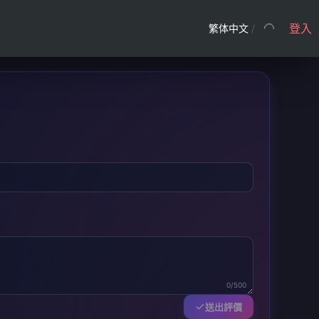
登入
繁体中文
/
0/500
送出評價