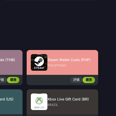
de (THB)
Steam Wallet Code (PHP)
PHILIPPINES
評價
購買
評價
購買
ard (US)
Xbox Live Gift Card (BR)
BRAZIL