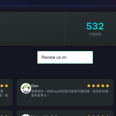
532
評價總數
Oso
格實
速度很快。這個App的記錄功能很方便記帳，而且折扣相
題。強
當有競爭力。