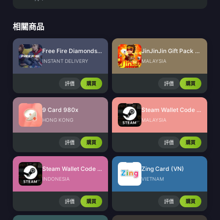
相關商品
Free Fire Diamonds EU + TR
JinJinJin Gift Pack Redeem Code
INSTANT DELIVERY
MALAYSIA
評價
購買
評價
購買
9 Card 980x
Steam Wallet Code (MYR)
HONG KONG
MALAYSIA
評價
購買
評價
購買
Steam Wallet Code (IDR)
Zing Card (VN)
INDONESIA
VIETNAM
評價
購買
評價
購買