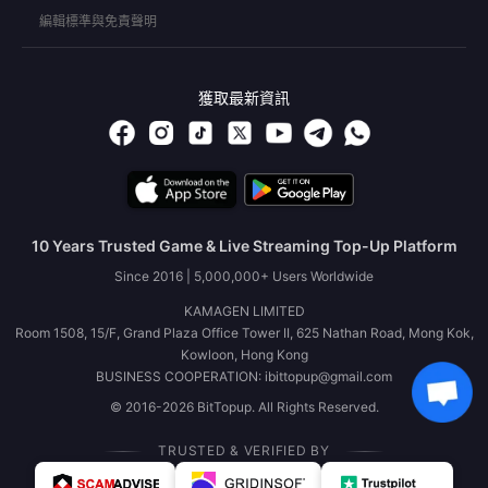
編輯標準與免責聲明
獲取最新資訊
10 Years Trusted Game & Live Streaming Top-Up Platform
Since 2016 | 5,000,000+ Users Worldwide
KAMAGEN LIMITED
Room 1508, 15/F, Grand Plaza Office Tower II, 625 Nathan Road, Mong Kok,
Kowloon, Hong Kong
BUSINESS COOPERATION: ibittopup@gmail.com
© 2016-2026 BitTopup. All Rights Reserved.
TRUSTED & VERIFIED BY