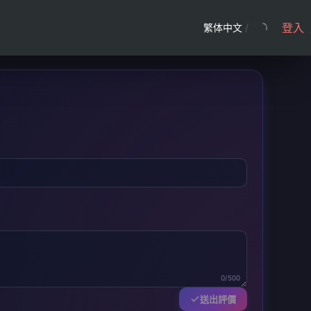
登入
繁体中文
/
0/500
送出評價