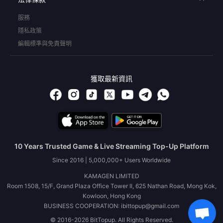
服務
隱私政策
編輯標準與免責聲明
獲取最新資訊
10 Years Trusted Game & Live Streaming Top-Up Platform
Since 2016 | 5,000,000+ Users Worldwide
KAMAGEN LIMITED
Room 1508, 15/F, Grand Plaza Office Tower II, 625 Nathan Road, Mong Kok,
Kowloon, Hong Kong
BUSINESS COOPERATION: ibittopup@gmail.com
© 2016-2026 BitTopup. All Rights Reserved.