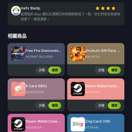
Hafiz Blattp
處理我的 Bigo 鑽石比預期花的時間稍微長了一點，但它們安全無誤地
送達了。我很滿意。
相關商品
Free Fire Diamonds EU + TR
JinJinJin Gift Pack Redeem Code
INSTANT DELIVERY
MALAYSIA
評價
購買
評價
購買
9 Card 980x
Steam Wallet Code (MYR)
HONG KONG
MALAYSIA
評價
購買
評價
購買
Steam Wallet Code (IDR)
Zing Card (VN)
INDONESIA
VIETNAM