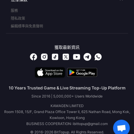
服務
隱私政策
編輯標準與免責聲明
獲取最新資訊
10 Years Trusted Game & Live Streaming Top-Up Platform
Since 2016 | 5,000,000+ Users Worldwide
KAMAGEN LIMITED
Room 1508, 15/F, Grand Plaza Office Tower II, 625 Nathan Road, Mong Kok,
Kowloon, Hong Kong
BUSINESS COOPERATION: ibittopup@gmail.com
© 2016-2026 BitTopup. All Rights Reserved.