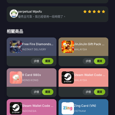
perpetual Mpofu
優秀且可靠，我已經使用一段時間了。
相關商品
Free Fire Diamonds EU + TR
JinJinJin Gift Pack Redeem Code
INSTANT DELIVERY
MALAYSIA
評價
購買
評價
購買
9 Card 980x
Steam Wallet Code (MYR)
HONG KONG
MALAYSIA
評價
購買
評價
購買
Steam Wallet Code (IDR)
Zing Card (VN)
INDONESIA
VIETNAM