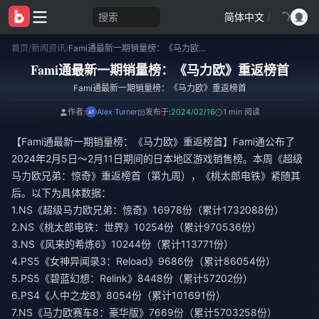
搜索
简体中文
/
首页
/
新闻资讯
/
Fami通最新一期销量榜：《马力欧》重返榜首
Fami通最新一期销量榜：《马力欧》重返榜首
Fami通最新一期销量榜：《马力欧》重返榜首
作者:
Alex Turner
发布于:
2024/02/16
1 min 阅读
【Fami通最新一期销量榜：《马力欧》重返榜首】Fami通公布了
2024年2月5日～2月11日期间的日本地区游戏销售榜。本周《超级
马力欧兄弟：惊奇》重返榜首（第九周），《桃太郎电铁》紧随其
后。以下为具体数据：
1.NS《超级马力欧兄弟：惊奇》16978份（累计1732088份）
2.NS《桃太郎电铁：世界》10254份（累计970536份）
3.NS《风来的希炼6》10244份（累计113771份）
4.PS5《女神异闻录3：Reload》9686份（累计86054份）
5.PS5《碧蓝幻想：Relink》8448份（累计57202份）
6.PS4《人中之龙8》8054份（累计101691份）
7.NS《马力欧赛车8：豪华版》7669份（累计5703258份）