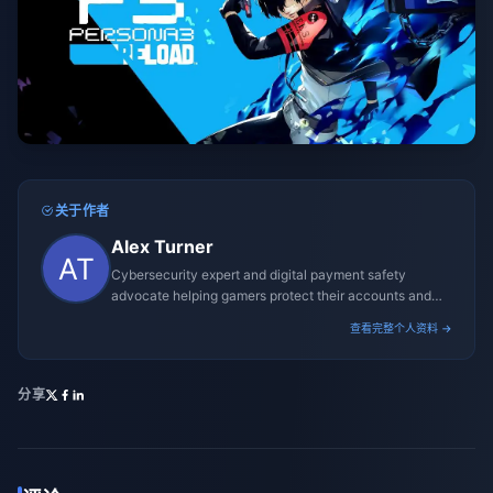
关于作者
Alex Turner
Cybersecurity expert and digital payment safety
advocate helping gamers protect their accounts and
transactions.
查看完整个人资料 →
分享