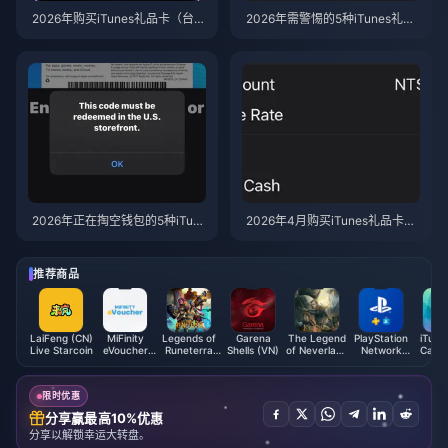
2026年购买iTunes礼品卡（台湾
2026年需警惕的5种iTunes礼品
地区）的7个昂贵误区——以及
卡（台湾地区）诈骗——以及最
如何逐一规避
安全的低价购买指南
2026年正在掏空钱包的5种iTun
2026年4月购买iTunes礼品卡
es礼品卡（台湾地区）隐蔽诈骗
（台湾地区）折扣优惠最安全的
5大网站
推荐商品
LaiFeng (CN)
MiFinity
Legends of
Garena
The Legend
PlayStation
iTunes
Live Starcoin
eVoucher
Runeterra
Shells (VN)
of Neverland
Network
Card 
(INR)
Coins
Cabala
Card (PT)
Malaysia
Crystal (SEA)
限时优惠
分享赢最高10%优惠
分享以解锁幸运大转盘。