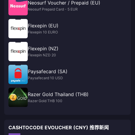
Neosurf Voucher / Prepaid (EU)
Neosurf Prepaid Card - 5 EUR
Flexepin (EU)
Flexepin 10 EURO
Flexepin (NZ)
Flexepin NZD 20
Paysafecard (SA)
Paysafecard 10 USD
Razer Gold Thailand (THB)
Razer Gold THB 100
CASHTOCODE EVOUCHER (CNY) 推荐新闻