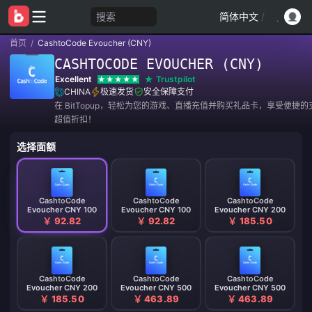
搜索
简体中文
/
首页
/
CashtoCode Evoucher (CNY)
CASHTOCODE EVOUCHER (CNY)
Excellent
Trustpilot
CHINA
极速发货
安全保障支付
在 BitTopup，轻松为您的游戏、直播充值并购买礼品卡，享受便捷
超值折扣！
选择面额
CashtoCode
CashtoCode
CashtoCode
Evoucher CNY 100
Evoucher CNY 100
Evoucher CNY 200
￥ 92.82
￥ 92.82
￥ 185.50
CashtoCode
CashtoCode
CashtoCode
Evoucher CNY 200
Evoucher CNY 500
Evoucher CNY 500
￥ 185.50
￥ 463.89
￥ 463.89