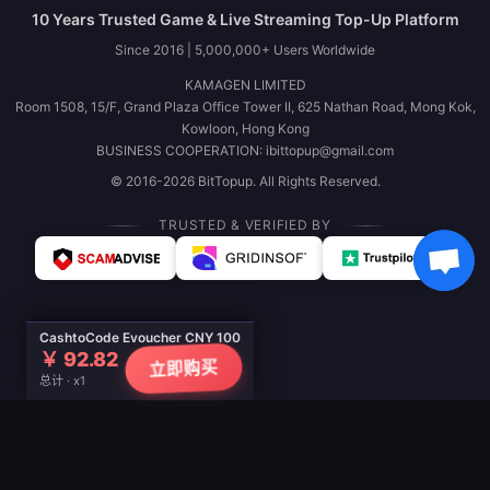
10 Years Trusted Game & Live Streaming Top-Up Platform
Since 2016 | 5,000,000+ Users Worldwide
KAMAGEN LIMITED
Room 1508, 15/F, Grand Plaza Office Tower II, 625 Nathan Road, Mong Kok,
Kowloon, Hong Kong
BUSINESS COOPERATION: ibittopup@gmail.com
© 2016-2026 BitTopup. All Rights Reserved.
TRUSTED & VERIFIED BY
CashtoCode Evoucher CNY 100
￥ 92.82
立即购买
总计 · x1