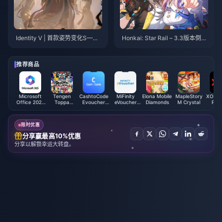
Identity V | 首款姿势变化S——
Honkai: Star Rail – 3.3版本倒计
与海报有何不同？
时！四大重点活动及周年纪念册
发货更新
推荐商品
Microsoft
Tengen
CashtoCode
MiFinity
Elona Mobile
MapleStory
XOX X
Office 2021
Toppa
Evoucher
eVoucher
Diamonds
M Crystal
Prep
(SA)
Gurren
(CNY)
(CAD)
Reload
Lagann
Coins SEA
限时优惠
分享赢最高10%优惠
分享以解锁幸运大转盘。