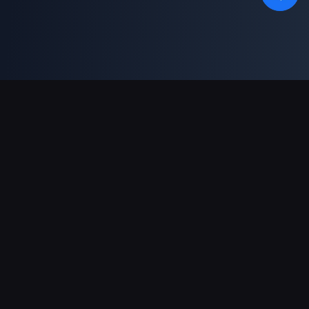
支持的支付方式
合作伙伴
Genshin Impact Wiki
Honkai: Star Rail WIKI
Zenless Zone Zero WIKI
PUBG Mobile WIKI
BitTopup News