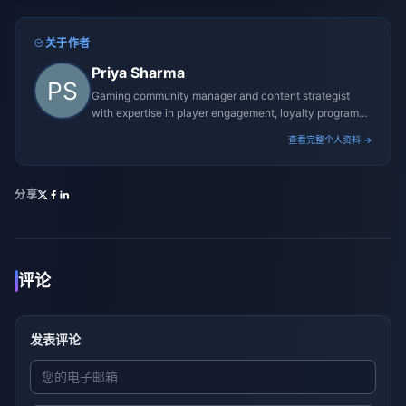
关于作者
Priya Sharma
Gaming community manager and content strategist
with expertise in player engagement, loyalty programs,
and promotional campaigns.
查看完整个人资料 →
分享
评论
发表评论