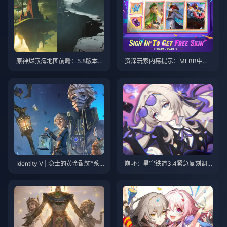
原神烬寂海地图前瞻：5.8版本新
资深玩家内幕提示：MLBB中的
区域完全解析
许愿集市活动与英雄攀登策略
Identity V | 隐士的黄金配饰“系
崩坏：星穹铁道3.4紧急复刻调
翼”令人极度满足——他现在是冰
整！首个5星皮肤确认！萨姆新
雪王子了！
形态即将登场