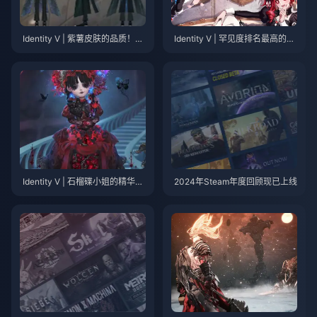
Identity V | 紫薯皮肤的品质！防
Identity V | 罕见度排名最高的
腐师终于拥有了属于他的“黑
“真相与推理”皮肤——前两名为
白”！
超稀有！
Identity V | 石榴碟小姐的精华故
2024年Steam年度回顾现已上线
事难道只是一个垂死女孩的幻
想？