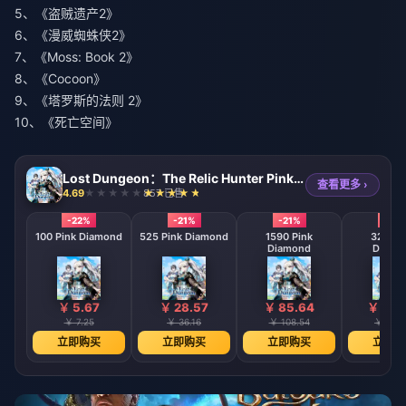
5、《盗贼遗产2》
6、《漫威蜘蛛侠2》
7、《Moss: Book 2》
8、《Cocoon》
9、《塔罗斯的法则 2》
10、《死亡空间》
Lost Dungeon：The Relic Hunter Pink Diamonds
查看更多 ›
4.69
857 已售
-22%
-21%
-21%
-21%
100 Pink Diamond
525 Pink Diamond
1590 Pink
3210 P
Diamond
Diamo
￥ 5.67
￥ 28.57
￥ 85.64
￥ 190
￥ 7.25
￥ 36.16
￥ 108.54
￥ 241.
立即购买
立即购买
立即购买
立即购