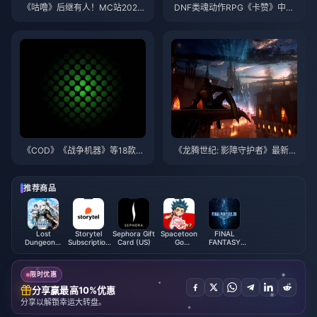
《咕噜》后继有人！MC站2024
DNF类魂动作RPG《卡赞》中文
十大最差游戏榜单出炉
版试玩：探索DNF全新宇宙，耐
力管理与战斗节奏的硬核挑战
《COD》《战争机器》等18款微
《龙腾世纪: 影障守护者》最新预
软游戏发布会中登场的作品将首
告公布，游戏今秋发售
发XGP
推荐商品
Lost
Storytel
Sephora Gift
Spacetoon
FINAL
Dungeon：
Subscription
Card (US)
Go
FANTASY
The Relic
(GCC)
Subscription
XIV Online
Hunter Pink
(UAE)
Diamonds
限时优惠
分享赢最高10%优惠
分享以解锁幸运大转盘。