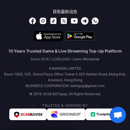
获取最新动态
10 Years Trusted Game & Live Streaming Top-Up Platform
Since 2016 | 5,000,000+ Users Worldwide
KAMAGEN LIMITED
Room 1508, 15/F, Grand Plaza Office Tower II, 625 Nathan Road, Mong Kok,
Kowloon, Hong Kong
BUSINESS COOPERATION: ibittopup@gmail.com
© 2016-2026 BitTopup. All Rights Reserved.
TRUSTED & VERIFIED BY