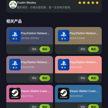
Dustin Wesley
服务很好，价格也很划算。我一定会再次使用。
相关产品
PlayStation Network Card (US)
PlayStation Network Card (HK)
UNITED STATES
HONG KONG
评价
购买
评价
购买
PlayStation Network Card (SG)
PlayStation Network Card (MY)
SINGAPORE
MALAYSIA
评价
购买
评价
购买
Steam Wallet Code (MYR)
Steam Wallet Code (IDR)
MALAYSIA
INDONESIA
评价
购买
评价
购买