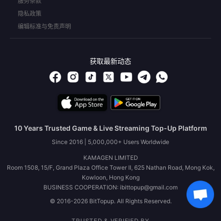
服务条款
隐私政策
编辑标准与免责声明
获取最新动态
10 Years Trusted Game & Live Streaming Top-Up Platform
Since 2016 | 5,000,000+ Users Worldwide
KAMAGEN LIMITED
Room 1508, 15/F, Grand Plaza Office Tower II, 625 Nathan Road, Mong Kok,
Kowloon, Hong Kong
BUSINESS COOPERATION: ibittopup@gmail.com
© 2016-2026 BitTopup. All Rights Reserved.
TRUSTED & VERIFIED BY