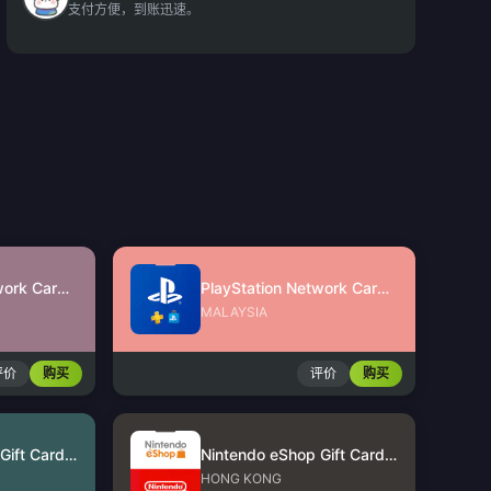
支付方便，到账迅速。
PlayStation Network Card (SG)
PlayStation Network Card (MY)
MALAYSIA
评价
购买
评价
购买
Nintendo eShop Gift Card (US)
Nintendo eShop Gift Card (HK)
HONG KONG