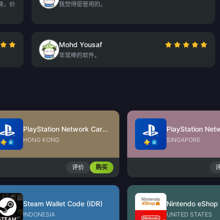
快，价
我觉得挺管用的。
Mohd Yousaf
非常棒的软件。
PlayStation Network Card (HK)
HONG KONG
SINGAPORE
评价
购买
Steam Wallet Code (IDR)
INDONESIA
UNITED STATES