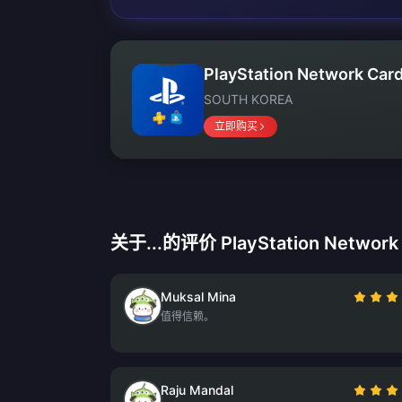
PlayStation Network Card
SOUTH KOREA
立即购买
关于...的评价 PlayStation Network 
Muksal Mina
值得信赖。
Raju Mandal