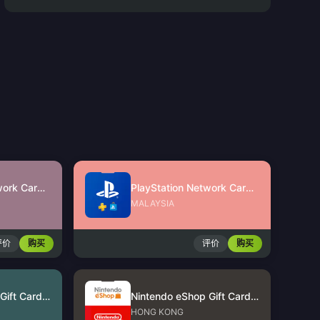
PlayStation Network Card (SG)
PlayStation Network Card (MY)
MALAYSIA
评价
购买
评价
购买
Nintendo eShop Gift Card (US)
Nintendo eShop Gift Card (HK)
HONG KONG