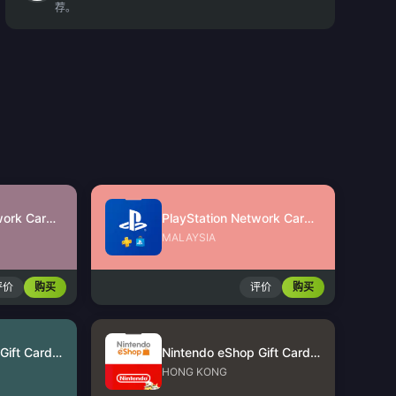
荐。
PlayStation Network Card (SG)
PlayStation Network Card (MY)
MALAYSIA
评价
购买
评价
购买
Nintendo eShop Gift Card (US)
Nintendo eShop Gift Card (HK)
HONG KONG