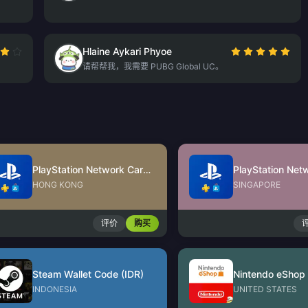
Hlaine Aykari Phyoe
请帮帮我，我需要 PUBG Global UC。
PlayStation Network Card (HK)
HONG KONG
SINGAPORE
评价
购买
Steam Wallet Code (IDR)
INDONESIA
UNITED STATES