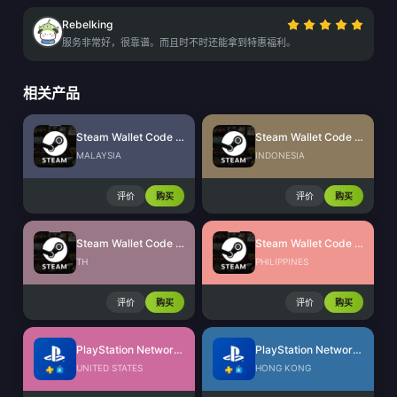
Rebelking
服务非常好，很靠谱。而且时不时还能拿到特惠福利。
相关产品
Steam Wallet Code (MYR)
Steam Wallet Code (IDR)
MALAYSIA
INDONESIA
评价
购买
评价
购买
Steam Wallet Code (THB)
Steam Wallet Code (PHP)
TH
PHILIPPINES
评价
购买
评价
购买
PlayStation Network Card (US)
PlayStation Network Card (HK)
UNITED STATES
HONG KONG