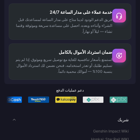
خدمة عملاء على مدار الساعة 24/7
فريق الدعم الودود لدينا متاح على مدار الساعة لمساعدتك قبل
الشراء وأثناءه وبعده. احصل على مساعدة سريعة وموثوقة وقتما
تشاء — ليلاً أو نهاراً.
ضمان استرداد الأموال بالكامل
استمتع بأسعار تنافسية للغاية مع توصيل سريع وموثوق. إذا لم يتم
تسليم طلبك أو تعذر استخدامه، فنحن نضمن لك استرداد الأموال
بنسبة 100% — أموالك محمية دائماً.
دعم عمليات الدفع
شريك
Genshin Impact Wiki
Honkai: Star Rail WIKI