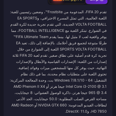
تقدم FIFA 20، المدعومة من Frostbite™، وضعين رئيسيين للعبة:
اللعبة العالمية، التي تمثل المسرح الاحترافي، وEA SPORTS
VOLTA FOOTBALL الجديدة، التي تقدم تجربة جديدة لكرة القدم
في الشوارع. تبتكر اللعبة مع FOOTBALL INTELLIGENCE، مما
يوفر واقعية لعب لا مثيل لها، بينما يقدم FIFA Ultimate Team™
طرقًا متنوعة لتجميع فريق أحلامك. بالإضافة إلى ذلك، تعيد EA
SPORTS VOLTA FOOTBALL اللعبة إلى الشوارع من خلال
تجربة كرة قدم أصلية على نطاق صغير. تقدم لعبة FIFA 20 ثلاثة
إصدارات من اللعبة: الإصدارات القياسية والأبطال والإصدارات
النهائية، حيث يوفر كل منها للمشجعين ميزات وفوائد إضافية.
تحتوي اللعبة على متطلبات نظام محددة، بما في ذلك نظام
التشغيل: Windows 7/8.1/10 - 64 بت، وحدة المعالجة المركزية:
Intel Core i3-2100 @ 3.1 جيجا هرتز أو AMD Phenom II X4
965 @ 3.4 جيجا هرتز، ذاكرة الوصول العشوائي: 8 جيجابايت،
مساحة القرص الصلب المطلوبة: 50.0 جيجابايت، الحد الأدنى
لبطاقات الفيديو المدعومة: NVIDIA GTX 660 أو AMD Radeon
HD 7850، وDirectX: 11.0.