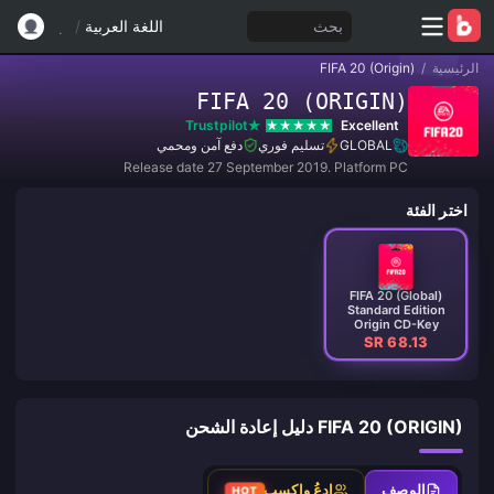
بحث
اللغة العربية
/
الرئيسية
/
FIFA 20 (Origin)
FIFA 20 (ORIGIN)
Trustpilot
Excellent
GLOBAL
تسليم فوري
دفع آمن ومحمي
Release date 27 September 2019. Platform PC
اختر الفئة
FIFA 20 (Global)
Standard Edition
Origin CD-Key
SR 68.13
FIFA 20 (ORIGIN) دليل إعادة الشحن
الوصف
ادعُ واكسب
HOT