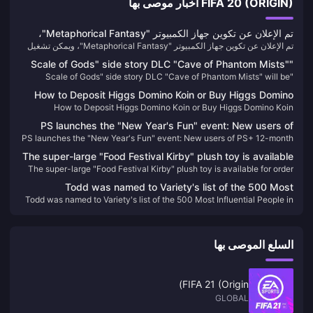
FIFA 20 (ORIGIN) أخبار موصى بها
تم الإعلان عن تكوين جهاز الكمبيوتر "Metaphorical Fantasy"،
تم الإعلان عن تكوين جهاز الكمبيوتر "Metaphorical Fantasy"، ويمكن تشغيل
ويمكن تشغيل الحد الأدنى من GTX 750
الحد الأدنى من GTX 750
"Scale of Gods" side story DLC "Cave of Phantom Mists"
"Scale of Gods" side story DLC "Cave of Phantom Mists" will be
will be released on February 13
released on February 13
How to Deposit Higgs Domino Koin or Buy Higgs Domino
How to Deposit Higgs Domino Koin or Buy Higgs Domino Koin
Koin
PS launches the "New Year's Fun" event: New users of
PS launches the "New Year's Fun" event: New users of PS+ 12-month
PS+ 12-month 2-level membership are discounted at 40%
2-level membership are discounted at 40% off
off
The super-large "Food Festival Kirby" plush toy is available
The super-large "Food Festival Kirby" plush toy is available for order
for order today
today
Todd was named to Variety's list of the 500 Most
Todd was named to Variety's list of the 500 Most Influential People in
Influential People in the Global Media Industry
the Global Media Industry
السلع الموصى بها
FIFA 21 (Origin)
GLOBAL