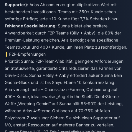
Supporter):
Arias Abloom erzeugt multiplikativen Wert mit
bestehenden Investitionen. Teams mit 350+ Kunde sehen
sofortige Erträge; jede +10 Kunde fügt 7,7% Schaden hinzu.
Fehlende Spezialisierung:
Sunna bietet eine breitere
Anwendbarkeit durch F2P-Teams (Billy + Anby), die 80% der
Premium-Leistung erreichen. Aria benötigt eine spezifische
Teamstruktur und 400+ Kunde, um ihren Platz zu rechtfertigen.
F2P-Empfehlungen
Priorität Sunna: F2P-Team-Viabilität, geringere Anforderungen
an Statuswerte, garantierte Crits reduzieren das Farmen von
Drive-Discs. Sunna + Billy + Anby erfordert außer Sunna kein
Gacha-Glück und ist bis Shiyu Ebene 10 konkurrenzfähig.
Aria verlangt mehr – Chaos-Jazz-Farmen, Optimierung auf
400+ Kunde, idealerweise „Angel in the Shell“. Die 4-Sterne-
Waffe „Weeping Gemini“ auf Sunna hält 85-90% der Leistung,
während Arias 4-Sterne-Optionen auf 70-75% abfallen.
Polychrom-Zuweisung: Sichern Sie sich einen Supporter auf
M0, anstatt Ressourcen auf mehrere Banner zu verteilen.
Sunnas Phase 1 (6.-27. Feb.) ermöglicht eine frühere