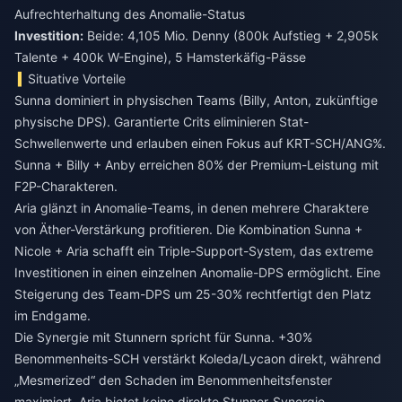
Aufrechterhaltung des Anomalie-Status
Investition:
Beide: 4,105 Mio. Denny (800k Aufstieg + 2,905k
Talente + 400k W-Engine), 5 Hamsterkäfig-Pässe
Situative Vorteile
Sunna dominiert in physischen Teams (Billy, Anton, zukünftige
physische DPS). Garantierte Crits eliminieren Stat-
Schwellenwerte und erlauben einen Fokus auf KRT-SCH/ANG%.
Sunna + Billy + Anby erreichen 80% der Premium-Leistung mit
F2P-Charakteren.
Aria glänzt in Anomalie-Teams, in denen mehrere Charaktere
von Äther-Verstärkung profitieren. Die Kombination Sunna +
Nicole + Aria schafft ein Triple-Support-System, das extreme
Investitionen in einen einzelnen Anomalie-DPS ermöglicht. Eine
Steigerung des Team-DPS um 25-30% rechtfertigt den Platz
im Endgame.
Die Synergie mit Stunnern spricht für Sunna. +30%
Benommenheits-SCH verstärkt Koleda/Lycaon direkt, während
„Mesmerized“ den Schaden im Benommenheitsfenster
maximiert. Aria bietet keine direkte Stunner-Synergie.