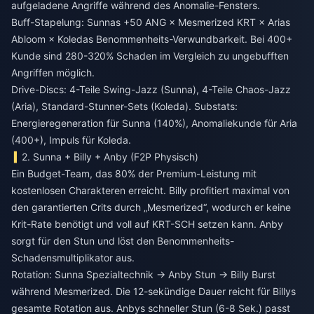
aufgeladene Angriffe während des Anomalie-Fensters.
Buff-Stapelung: Sunnas +50 ANG × Mesmerized KRT × Arias
Abloom × Koledas Benommenheits-Verwundbarkeit. Bei 400+
Kunde sind 280-320% Schaden im Vergleich zu ungebufften
Angriffen möglich.
Drive-Discs: 4-Teile Swing-Jazz (Sunna), 4-Teile Chaos-Jazz
(Aria), Standard-Stunner-Sets (Koleda). Substats:
Energieregeneration für Sunna (140%), Anomaliekunde für Aria
(400+), Impuls für Koleda.
2. Sunna + Billy + Anby (F2P Physisch)
Ein Budget-Team, das 80% der Premium-Leistung mit
kostenlosen Charakteren erreicht. Billy profitiert maximal von
den garantierten Crits durch „Mesmerized“, wodurch er keine
Krit-Rate benötigt und voll auf KRT-SCH setzen kann. Anby
sorgt für den Stun und löst den Benommenheits-
Schadensmultiplikator aus.
Rotation: Sunna Spezialtechnik → Anby Stun → Billy Burst
während Mesmerized. Die 12-sekündige Dauer reicht für Billys
gesamte Rotation aus. Anbys schneller Stun (6-8 Sek.) passt