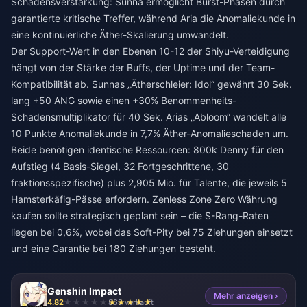
Schadensverstärkung: Sunna ermöglicht Burst-Phasen durch
garantierte kritische Treffer, während Aria die Anomaliekunde in
eine kontinuierliche Äther-Skalierung umwandelt.
Der Support-Wert in den Ebenen 10-12 der Shiyu-Verteidigung
hängt von der Stärke der Buffs, der Uptime und der Team-
Kompatibilität ab. Sunnas „Ätherschleier: Idol“ gewährt 30 Sek.
lang +50 ANG sowie einen +30% Benommenheits-
Schadensmultiplikator für 40 Sek. Arias „Abloom“ wandelt alle
10 Punkte Anomaliekunde in 7,7% Äther-Anomalieschaden um.
Beide benötigen identische Ressourcen: 800k Denny für den
Aufstieg (4 Basis-Siegel, 32 Fortgeschrittene, 30
fraktionsspezifische) plus 2,905 Mio. für Talente, die jeweils 5
Hamsterkäfig-Pässe erfordern.
Zenless Zone Zero Währung
kaufen
sollte strategisch geplant sein – die S-Rang-Raten
liegen bei 0,6%, wobei das Soft-Pity bei 75 Ziehungen einsetzt
und eine Garantie bei 180 Ziehungen besteht.
Genshin Impact
Mehr anzeigen ›
4.82
868 verkauft