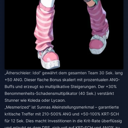
„Ätherschleier: Idol“ gewährt dem gesamten Team 30 Sek. lang
+50 ANG. Dieser flache Bonus skaliert mit prozentualen ANG-
Buffs und erzeugt so multiplikative Steigerungen. Der +30%
Benommenheits-Schadensmultiplikator (40 Sek.) verstärkt
Stunner wie Koleda oder Lycaon.
„Mesmerized“ ist Sunnas Alleinstellungsmerkmal – garantierte
kritische Treffer mit 210-500% ANG und +50-100% KRT-SCH
für 12 Sek. Dies macht Investitionen in die Krit-Rate überflüssig
und erlaubt es dem DPS, sich voll auf KRT-SCH und ANG% zu