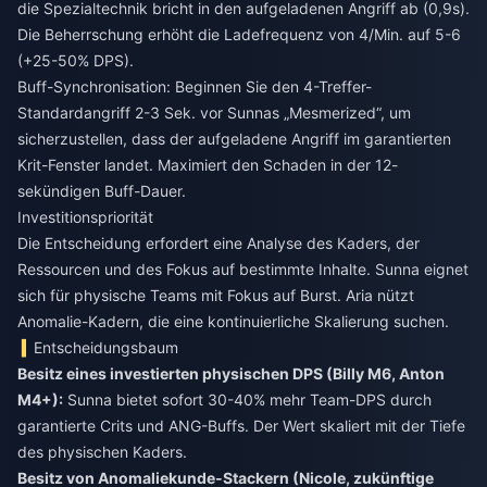
die Spezialtechnik bricht in den aufgeladenen Angriff ab (0,9s).
Die Beherrschung erhöht die Ladefrequenz von 4/Min. auf 5-6
(+25-50% DPS).
Buff-Synchronisation: Beginnen Sie den 4-Treffer-
Standardangriff 2-3 Sek. vor Sunnas „Mesmerized“, um
sicherzustellen, dass der aufgeladene Angriff im garantierten
Krit-Fenster landet. Maximiert den Schaden in der 12-
sekündigen Buff-Dauer.
Investitionspriorität
Die Entscheidung erfordert eine Analyse des Kaders, der
Ressourcen und des Fokus auf bestimmte Inhalte. Sunna eignet
sich für physische Teams mit Fokus auf Burst. Aria nützt
Anomalie-Kadern, die eine kontinuierliche Skalierung suchen.
Entscheidungsbaum
Besitz eines investierten physischen DPS (Billy M6, Anton
M4+):
Sunna bietet sofort 30-40% mehr Team-DPS durch
garantierte Crits und ANG-Buffs. Der Wert skaliert mit der Tiefe
des physischen Kaders.
Besitz von Anomaliekunde-Stackern (Nicole, zukünftige