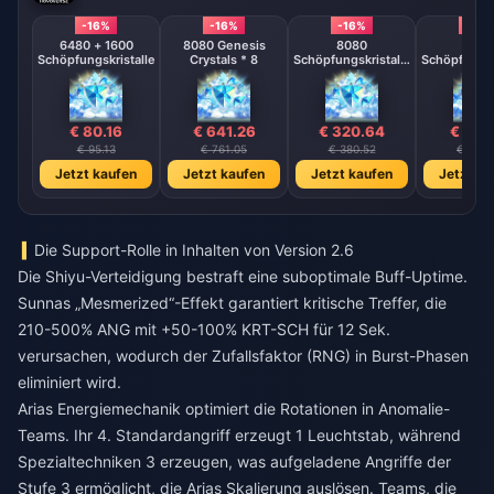
-16%
-16%
-16%
-16%
6480 + 1600
8080 Genesis
8080
808
Schöpfungskristalle
Crystals * 8
Schöpfungskristalle
Schöpfungsk
* 4
* 2
€ 80.16
€ 641.26
€ 320.64
€ 160
€ 95.13
€ 761.05
€ 380.52
€ 190.
Jetzt kaufen
Jetzt kaufen
Jetzt kaufen
Jetzt ka
Die Support-Rolle in Inhalten von Version 2.6
Die Shiyu-Verteidigung bestraft eine suboptimale Buff-Uptime.
Sunnas „Mesmerized“-Effekt garantiert kritische Treffer, die
210-500% ANG mit +50-100% KRT-SCH für 12 Sek.
verursachen, wodurch der Zufallsfaktor (RNG) in Burst-Phasen
eliminiert wird.
Arias Energiemechanik optimiert die Rotationen in Anomalie-
Teams. Ihr 4. Standardangriff erzeugt 1 Leuchtstab, während
Spezialtechniken 3 erzeugen, was aufgeladene Angriffe der
Stufe 3 ermöglicht, die Arias Skalierung auslösen. Teams, die