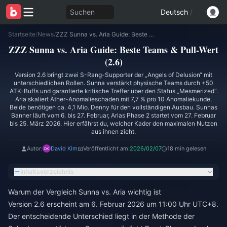
Suchen
Deutsch
/
Startseite
/
News
/
ZZZ Sunna vs. Aria Guide: Beste Teams & Pull-Wert (2.6)
ZZZ Sunna vs. Aria Guide: Beste Teams & Pull-Wert
(2.6)
Version 2.6 bringt zwei S-Rang-Supporter der „Angels of Delusion“ mit
unterschiedlichen Rollen. Sunna verstärkt physische Teams durch +50
ATK-Buffs und garantierte kritische Treffer über den Status „Mesmerized“.
Aria skaliert Äther-Anomalieschaden mit 7,7 % pro 10 Anomaliekunde.
Beide benötigen ca. 4,1 Mio. Denny für den vollständigen Ausbau. Sunnas
Banner läuft vom 6. bis 27. Februar, Arias Phase 2 startet vom 27. Februar
bis 25. März 2026. Hier erfährst du, welcher Kader den maximalen Nutzen
aus ihnen zieht.
Autor:
David Kim
Veröffentlicht am:
2026/02/07
18 min gelesen
Inhaltsverzeichnis
Warum der Vergleich Sunna vs. Aria wichtig ist
Version 2.6 erscheint am 6. Februar 2026 um 11:00 Uhr UTC+8.
Der entscheidende Unterschied liegt in der Methode der