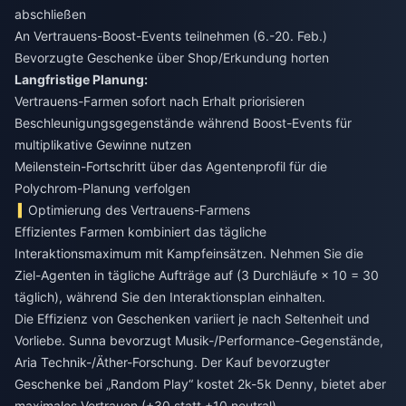
abschließen
An Vertrauens-Boost-Events teilnehmen (6.-20. Feb.)
Bevorzugte Geschenke über Shop/Erkundung horten
Langfristige Planung:
Vertrauens-Farmen sofort nach Erhalt priorisieren
Beschleunigungsgegenstände während Boost-Events für
multiplikative Gewinne nutzen
Meilenstein-Fortschritt über das Agentenprofil für die
Polychrom-Planung verfolgen
Optimierung des Vertrauens-Farmens
Effizientes Farmen kombiniert das tägliche
Interaktionsmaximum mit Kampfeinsätzen. Nehmen Sie die
Ziel-Agenten in tägliche Aufträge auf (3 Durchläufe × 10 = 30
täglich), während Sie den Interaktionsplan einhalten.
Die Effizienz von Geschenken variiert je nach Seltenheit und
Vorliebe. Sunna bevorzugt Musik-/Performance-Gegenstände,
Aria Technik-/Äther-Forschung. Der Kauf bevorzugter
Geschenke bei „Random Play“ kostet 2k-5k Denny, bietet aber
maximales Vertrauen (+30 statt +10 neutral).