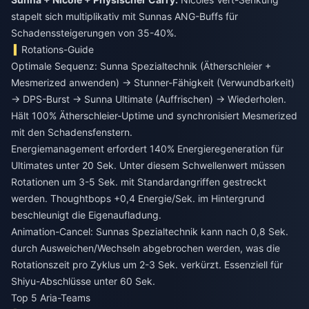
stapelt sich multiplikativ mit Sunnas ANG-Buffs für
Schadenssteigerungen von 35-40%.
Rotations-Guide
Optimale Sequenz: Sunna Spezialtechnik (Ätherschleier +
Mesmerized anwenden) → Stunner-Fähigkeit (Verwundbarkeit)
→ DPS-Burst → Sunna Ultimate (Auffrischen) → Wiederholen.
Hält 100% Ätherschleier-Uptime und synchronisiert Mesmerized
mit den Schadensfenstern.
Energiemanagement erfordert 140% Energieregeneration für
Ultimates unter 20 Sek. Unter diesem Schwellenwert müssen
Rotationen um 3-5 Sek. mit Standardangriffen gestreckt
werden. Thoughtbops +0,4 Energie/Sek. im Hintergrund
beschleunigt die Eigenaufladung.
Animation-Cancel: Sunnas Spezialtechnik kann nach 0,8 Sek.
durch Ausweichen/Wechseln abgebrochen werden, was die
Rotationszeit pro Zyklus um 2-3 Sek. verkürzt. Essenziell für
Shiyu-Abschlüsse unter 60 Sek.
Top 5 Aria-Teams