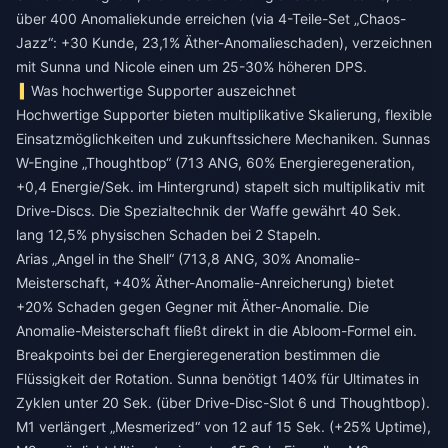
über 400 Anomaliekunde erreichen (via 4-Teile-Set „Chaos-
Jazz“: +30 Kunde, 23,1% Äther-Anomalieschaden), verzeichnen
mit Sunna und Nicole einen um 25-30% höheren DPS.
Was hochwertige Supporter auszeichnet
Hochwertige Supporter bieten multiplikative Skalierung, flexible
Einsatzmöglichkeiten und zukunftssichere Mechaniken. Sunnas
W-Engine „Thoughtbop“ (713 ANG, 60% Energieregeneration,
+0,4 Energie/Sek. im Hintergrund) stapelt sich multiplikativ mit
Drive-Discs. Die Spezialtechnik der Waffe gewährt 40 Sek.
lang 12,5% physischen Schaden bei 2 Stapeln.
Arias „Angel in the Shell“ (713,8 ANG, 30% Anomalie-
Meisterschaft, +40% Äther-Anomalie-Anreicherung) bietet
+20% Schaden gegen Gegner mit Äther-Anomalie. Die
Anomalie-Meisterschaft fließt direkt in die Abloom-Formel ein.
Breakpoints bei der Energieregeneration bestimmen die
Flüssigkeit der Rotation. Sunna benötigt 140% für Ultimates in
Zyklen unter 20 Sek. (über Drive-Disc-Slot 6 und Thoughtbop).
M1 verlängert „Mesmerized“ von 12 auf 15 Sek. (+25% Uptime),