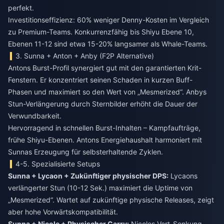
perfekt.
Investitionseffizienz: 60% weniger Denny-Kosten im Vergleich
zu Premium-Teams. Konkurrenzfähig bis Shiyu Ebene 10,
Ebenen 11-12 sind etwa 15-20% langsamer als Whale-Teams.
3. Sunna + Anton + Anby (F2P Alternative)
Antons Burst-Profil synergiert gut mit den garantierten Krit-
Fenstern. Er konzentriert seinen Schaden in kurzen Buff-
Phasen und maximiert so den Wert von „Mesmerized“. Anbys
Stun-Verlängerung durch Sternbilder erhöht die Dauer der
Verwundbarkeit.
Hervorragend in schnellen Burst-Inhalten – Kampfaufträge,
frühe Shiyu-Ebenen. Antons Energiehaushalt harmoniert mit
Sunnas Erzeugung für selbsterhaltende Zyklen.
4-5. Spezialisierte Setups
Sunna + Lycaon + Zukünftiger physischer DPS:
Lycaons
verlängerter Stun (10-12 Sek.) maximiert die Uptime von
„Mesmerized“. Wartet auf zukünftige physische Releases, zeigt
aber hohe Vorwärtskompatibilität.
Sunna + Nicole + Physischer Carry:
Nicoles Vert-Senkung