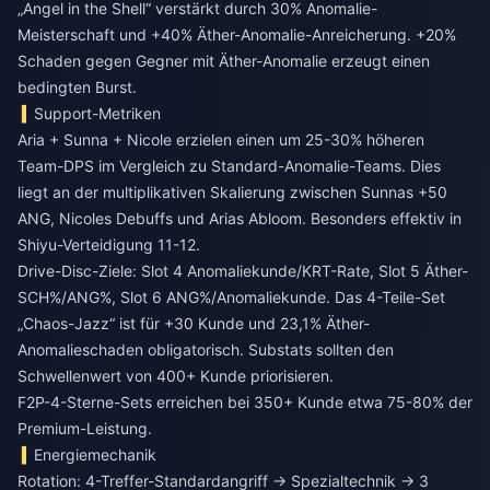
„Angel in the Shell“ verstärkt durch 30% Anomalie-
Meisterschaft und +40% Äther-Anomalie-Anreicherung. +20%
Schaden gegen Gegner mit Äther-Anomalie erzeugt einen
bedingten Burst.
Support-Metriken
Aria + Sunna + Nicole erzielen einen um 25-30% höheren
Team-DPS im Vergleich zu Standard-Anomalie-Teams. Dies
liegt an der multiplikativen Skalierung zwischen Sunnas +50
ANG, Nicoles Debuffs und Arias Abloom. Besonders effektiv in
Shiyu-Verteidigung 11-12.
Drive-Disc-Ziele: Slot 4 Anomaliekunde/KRT-Rate, Slot 5 Äther-
SCH%/ANG%, Slot 6 ANG%/Anomaliekunde. Das 4-Teile-Set
„Chaos-Jazz“ ist für +30 Kunde und 23,1% Äther-
Anomalieschaden obligatorisch. Substats sollten den
Schwellenwert von 400+ Kunde priorisieren.
F2P-4-Sterne-Sets erreichen bei 350+ Kunde etwa 75-80% der
Premium-Leistung.
Energiemechanik
Rotation: 4-Treffer-Standardangriff → Spezialtechnik → 3