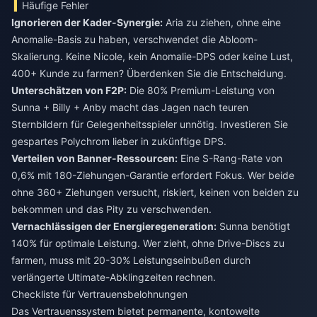
Häufige Fehler
Ignorieren der Kader-Synergie:
Aria zu ziehen, ohne eine
Anomalie-Basis zu haben, verschwendet die Abloom-
Skalierung. Keine Nicole, kein Anomalie-DPS oder keine Lust,
400+ Kunde zu farmen? Überdenken Sie die Entscheidung.
Unterschätzen von F2P:
Die 80% Premium-Leistung von
Sunna + Billy + Anby macht das Jagen nach teuren
Sternbildern für Gelegenheitsspieler unnötig. Investieren Sie
gespartes Polychrom lieber in zukünftige DPS.
Verteilen von Banner-Ressourcen:
Eine S-Rang-Rate von
0,6% mit 180-Ziehungen-Garantie erfordert Fokus. Wer beide
ohne 360+ Ziehungen versucht, riskiert, keinen von beiden zu
bekommen und das Pity zu verschwenden.
Vernachlässigen der Energieregeneration:
Sunna benötigt
140% für optimale Leistung. Wer zieht, ohne Drive-Discs zu
farmen, muss mit 20-30% Leistungseinbußen durch
verlängerte Ultimate-Abklingzeiten rechnen.
Checkliste für Vertrauensbelohnungen
Das Vertrauenssystem bietet permanente, kontoweite