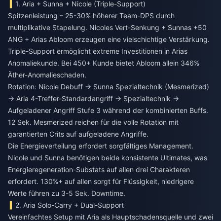
1. Aria + Sunna + Nicole (Triple-Support)
Spitzenleistung – 25-30% höherer Team-DPS durch
multiplikative Stapelung. Nicoles Vert-Senkung + Sunnas +50
ANG + Arias Abloom erzeugen eine vielschichtige Verstärkung.
Triple-Support ermöglicht extreme Investitionen in Arias
Anomaliekunde. Bei 450+ Kunde bietet Abloom allein 346%
Äther-Anomalieschaden.
Rotation: Nicole Debuff → Sunna Spezialtechnik (Mesmerized)
→ Aria 4-Treffer-Standardangriff → Spezialtechnik →
Aufgeladener Angriff Stufe 3 während der kombinierten Buffs.
12 Sek. Mesmerized reichen für die volle Rotation mit
garantierten Crits auf aufgeladene Angriffe.
Die Energieverteilung erfordert sorgfältiges Management.
Nicole und Sunna benötigen beide konsistente Ultimates, was
Energieregeneration-Substats auf allen drei Charakteren
erfordert. 130%+ auf allen sorgt für Flüssigkeit, niedrigere
Werte führen zu 3-5 Sek. Downtime.
2. Aria Solo-Carry + Dual-Support
Vereinfachtes Setup mit Aria als Hauptschadensquelle und zwei