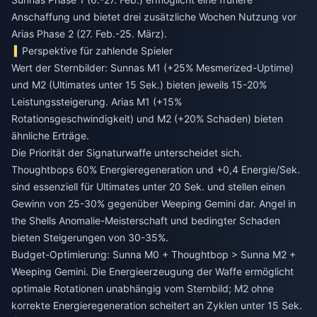
Anschaffung und bietet drei zusätzliche Wochen Nutzung vor
Arias Phase 2 (27. Feb.-25. März).
Perspektive für zahlende Spieler
Wert der Sternbilder: Sunnas M1 (+25% Mesmerized-Uptime)
und M2 (Ultimates unter 15 Sek.) bieten jeweils 15-20%
Leistungssteigerung. Arias M1 (+15%
Rotationsgeschwindigkeit) und M2 (+20% Schaden) bieten
ähnliche Erträge.
Die Priorität der Signaturwaffe unterscheidet sich.
Thoughtbops 60% Energieregeneration und +0,4 Energie/Sek.
sind essenziell für Ultimates unter 20 Sek. und stellen einen
Gewinn von 25-30% gegenüber Weeping Gemini dar. Angel in
the Shells Anomalie-Meisterschaft und bedingter Schaden
bieten Steigerungen von 30-35%.
Budget-Optimierung: Sunna M0 + Thoughtbop > Sunna M2 +
Weeping Gemini. Die Energieerzeugung der Waffe ermöglicht
optimale Rotationen unabhängig vom Sternbild; M2 ohne
korrekte Energieregeneration scheitert an Zyklen unter 15 Sek.