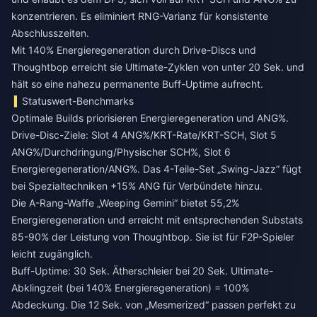
konzentrieren. Es eliminiert RNG-Varianz für konsistente
Abschlusszeiten.
Mit 140% Energieregeneration durch Drive-Discs und
Thoughtbop erreicht sie Ultimate-Zyklen von unter 20 Sek. und
hält so eine nahezu permanente Buff-Uptime aufrecht.
Statuswert-Benchmarks
Optimale Builds priorisieren Energieregeneration und ANG%.
Drive-Disc-Ziele: Slot 4 ANG%/KRT-Rate/KRT-SCH, Slot 5
ANG%/Durchdringung/Physischer SCH%, Slot 6
Energieregeneration/ANG%. Das 4-Teile-Set „Swing-Jazz“ fügt
bei Spezialtechniken +15% ANG für Verbündete hinzu.
Die A-Rang-Waffe „Weeping Gemini“ bietet 55,2%
Energieregeneration und erreicht mit entsprechenden Substats
85-90% der Leistung von Thoughtbop. Sie ist für F2P-Spieler
leicht zugänglich.
Buff-Uptime: 30 Sek. Ätherschleier bei 20 Sek. Ultimate-
Abklingzeit (bei 140% Energieregeneration) = 100%
Abdeckung. Die 12 Sek. von „Mesmerized“ passen perfekt zu