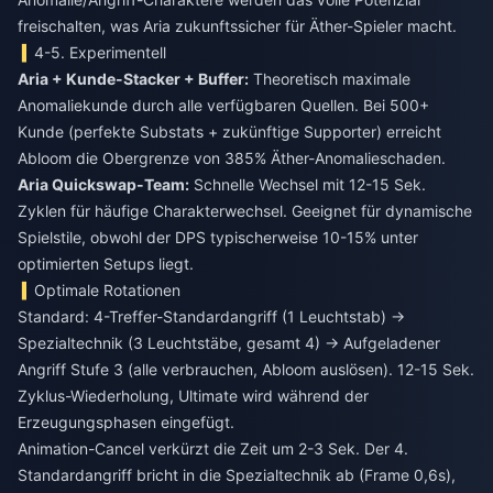
freischalten, was Aria zukunftssicher für Äther-Spieler macht.
4-5. Experimentell
Aria + Kunde-Stacker + Buffer:
Theoretisch maximale
Anomaliekunde durch alle verfügbaren Quellen. Bei 500+
Kunde (perfekte Substats + zukünftige Supporter) erreicht
Abloom die Obergrenze von 385% Äther-Anomalieschaden.
Aria Quickswap-Team:
Schnelle Wechsel mit 12-15 Sek.
Zyklen für häufige Charakterwechsel. Geeignet für dynamische
Spielstile, obwohl der DPS typischerweise 10-15% unter
optimierten Setups liegt.
Optimale Rotationen
Standard: 4-Treffer-Standardangriff (1 Leuchtstab) →
Spezialtechnik (3 Leuchtstäbe, gesamt 4) → Aufgeladener
Angriff Stufe 3 (alle verbrauchen, Abloom auslösen). 12-15 Sek.
Zyklus-Wiederholung, Ultimate wird während der
Erzeugungsphasen eingefügt.
Animation-Cancel verkürzt die Zeit um 2-3 Sek. Der 4.
Standardangriff bricht in die Spezialtechnik ab (Frame 0,6s),