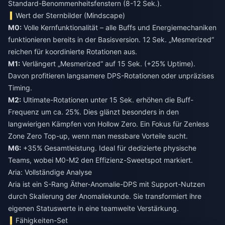
Standard-Benommenheitsfenstern (8-12 Sek.).
Wert der Sternbilder (Mindscape)
M0:
Volle Kernfunktionalität – alle Buffs und Energiemechaniken
funktionieren bereits in der Basisversion. 12 Sek. „Mesmerized“
reichen für koordinierte Rotationen aus.
M1:
Verlängert „Mesmerized“ auf 15 Sek. (+25% Uptime).
Davon profitieren langsamere DPS-Rotationen oder unpräzises
Timing.
M2:
Ultimate-Rotationen unter 15 Sek. erhöhen die Buff-
Frequenz um ca. 25%. Dies glänzt besonders in den
langwierigen Kämpfen von Hollow Zero. Ein Fokus für
Zenless
Zone Zero Top-up
, wenn man messbare Vorteile sucht.
M6:
+35% Gesamtleistung. Ideal für dedizierte physische
Teams, wobei M0-M2 den Effizienz-Sweetspot markiert.
Aria: Vollständige Analyse
Aria ist ein S-Rang Äther-Anomalie-DPS mit Support-Nutzen
durch Skalierung der Anomaliekunde. Sie transformiert ihre
eigenen Statuswerte in eine teamweite Verstärkung.
Fähigkeiten-Set