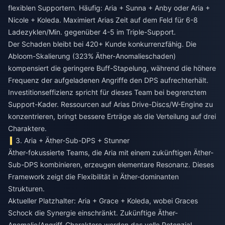
flexiblen Supportern. Häufig: Aria + Sunna + Anby oder Aria +
Nicole + Koleda. Maximiert Arias Zeit auf dem Feld für 6-8
Ladezyklen/Min. gegenüber 4-5 im Triple-Support.
Der Schaden bleibt bei 420+ Kunde konkurrenzfähig. Die
Abloom-Skalierung (323% Äther-Anomalieschaden)
kompensiert die geringere Buff-Stapelung, während die höhere
Frequenz der aufgeladenen Angriffe den DPS aufrechterhält.
Investitionseffizienz spricht für dieses Team bei begrenztem
Support-Kader. Ressourcen auf Arias Drive-Discs/W-Engine zu
konzentrieren, bringt bessere Erträge als die Verteilung auf drei
Charaktere.
3. Aria + Äther-Sub-DPS + Stunner
Äther-fokussierte Teams, die Aria mit einem zukünftigen Äther-
Sub-DPS kombinieren, erzeugen elementare Resonanz. Dieses
Framework zeigt die Flexibilität in Äther-dominanten
Strukturen.
Aktueller Platzhalter: Aria + Grace + Koleda, wobei Graces
Schock die Synergie einschränkt. Zukünftige Äther-
Anomalie/Angriff-Charaktere werden das volle Potenzial