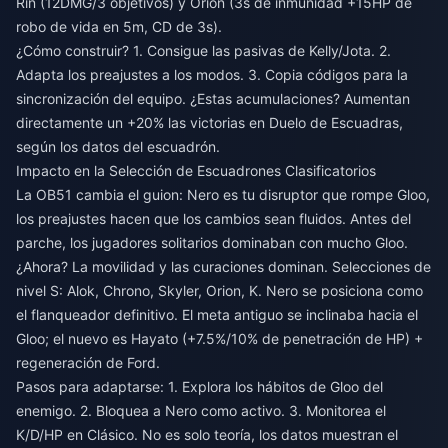
Rin (12DMG/3 objetivos) y Orion (3s de inmunidad +15HP de
robo de vida en 5m, CD de 3s).
¿Cómo construir? 1. Consigue las pasivas de Kelly/Jota. 2.
Adapta los preajustes a los modos. 3. Copia códigos para la
sincronización del equipo. ¿Estas acumulaciones? Aumentan
directamente un +20% las victorias en Duelo de Escuadras,
según los datos del escuadrón.
Impacto en la Selección de Escuadrones Clasificatorios
La OB51 cambia el guion: Nero es tu disruptor que rompe Gloo,
los preajustes hacen que los cambios sean fluidos. Antes del
parche, los jugadores solitarios dominaban con mucho Gloo.
¿Ahora? La movilidad y las curaciones dominan. Selecciones de
nivel S: Alok, Chrono, Skyler, Orion, K. Nero se posiciona como
el flanqueador definitivo. El meta antiguo se inclinaba hacia el
Gloo; el nuevo es Hayato (+7.5%/10% de penetración de HP) +
regeneración de Ford.
Pasos para adaptarse: 1. Explora los hábitos de Gloo del
enemigo. 2. Bloquea a Nero como activo. 3. Monitorea el
K/D/HP en Clásico. No es solo teoría, los datos muestran el