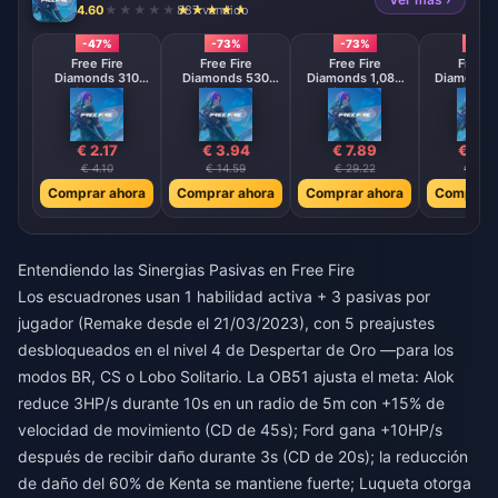
4.60
887 vendido
-47%
-73%
-73%
-73
Free Fire
Free Fire
Free Fire
Free F
Diamonds 310
Diamonds 530
Diamonds 1,080
Diamonds 
Diamonds
Diamonds
Diamonds
Diamo
【Middle East
【Middle East
【Middle 
region optional】
region optional】
region opt
€ 2.17
€ 3.94
€ 7.89
€ 15.
€ 4.10
€ 14.59
€ 29.22
€ 58.4
Comprar ahora
Comprar ahora
Comprar ahora
Comprar 
Entendiendo las Sinergias Pasivas en Free Fire
Los escuadrones usan 1 habilidad activa + 3 pasivas por
jugador (Remake desde el 21/03/2023), con 5 preajustes
desbloqueados en el nivel 4 de Despertar de Oro —para los
modos BR, CS o Lobo Solitario. La OB51 ajusta el meta: Alok
reduce 3HP/s durante 10s en un radio de 5m con +15% de
velocidad de movimiento (CD de 45s); Ford gana +10HP/s
después de recibir daño durante 3s (CD de 20s); la reducción
de daño del 60% de Kenta se mantiene fuerte; Luqueta otorga