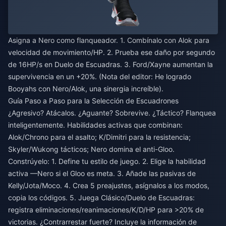
Asigna a Nero como flanqueador. 1. Combínalo con Alok para
velocidad de movimiento/HP. 2. Prueba ese daño por segundo
de 16HP/s en Duelo de Escuadras. 3. Ford/Xayne aumentan la
supervivencia en un +20%. (Nota del editor: He logrado
Booyahs con Nero/Alok, una sinergia increíble).
Guía Paso a Paso para la Selección de Escuadrones
¿Agresivo? Atácalos. ¿Aguante? Sobrevive. ¿Táctico? Flanquea
inteligentemente. Habilidades activas que combinan:
Alok/Chrono para el asalto; K/Dimitri para la resistencia;
Skyler/Wukong tácticos; Nero domina el anti-Gloo.
Constrúyelo: 1. Define tu estilo de juego. 2. Elige la habilidad
activa —Nero si el Gloo es meta. 3. Añade las pasivas de
Kelly/Jota/Moco. 4. Crea 5 preajustes, asígnalos a los modos,
copia los códigos. 5. Juega Clásico/Duelo de Escuadras:
registra eliminaciones/reanimaciones/K/D/HP para >20% de
victorias. ¿Contrarrestar fuerte? Incluye la información de