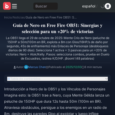
Buscar
español
/
Inicio
/
Noticias
/
Guía de Nero en Free Fire OB51: Sinergias y selección para un +20% de victorias
Guía de Nero en Free Fire OB51: Sinergias y
selección para un +20% de victorias
La OB51 llega el 29 de octubre de 2025: Mente Crio de Nero (peluche de
150HP a 50m/100m en BR, explota a 8m con Gloo/16HP/s de daño por
segundo, 45s de enfriamiento) más Enlaces de Personaje (desbloqueos
diarios de 90 días). Selecciona 1 activa + 3 pasivas para un +20% de
victorias: Nero + Alok/Kelly. Pasos: selecciona combos, prueba en Duelo
de Escuadras, rastrea K/D/HP. ¡Boom! (48 palabras)
Autor:
Marcus Chen
Publicado el:
2025/12/03
6 min lectura
Tabla de contenidos
Introducción a Nero de la OB51 y los Vínculos de Personajes
Imagina esto: la OB51 trae a Nero, cuya Mente Gélida lanza un
peluche de 150HP que dura 12s hasta 50m (100m en BR).
Atraviesa obstáculos, persigue a los enemigos en un radio de
8m, destruye las paredes Gloo al explotar y luego inflige