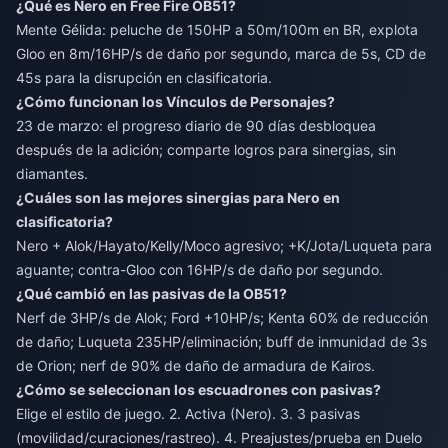
¿Qué es Nero en Free Fire OB51?
Mente Gélida: peluche de 150HP a 50m/100m en BR, explota
Gloo en 8m/16HP/s de daño por segundo, marca de 5s, CD de
45s para la disrupción en clasificatoria.
¿Cómo funcionan los Vínculos de Personajes?
23 de marzo: el progreso diario de 90 días desbloquea
después de la adición; comparte logros para sinergias, sin
diamantes.
¿Cuáles son las mejores sinergias para Nero en
clasificatoria?
Nero + Alok/Hayato/Kelly/Moco agresivo; +K/Jota/Luqueta para
aguante; contra-Gloo con 16HP/s de daño por segundo.
¿Qué cambió en las pasivas de la OB51?
Nerf de 3HP/s de Alok; Ford +10HP/s; Kenta 60% de reducción
de daño; Luqueta 235HP/eliminación; buff de inmunidad de 3s
de Orion; nerf de 90% de daño de armadura de Kairos.
¿Cómo se seleccionan los escuadrones con pasivas?
Elige el estilo de juego. 2. Activa (Nero). 3. 3 pasivas
(movilidad/curaciones/rastreo). 4. Preajustes/prueba en Duelo