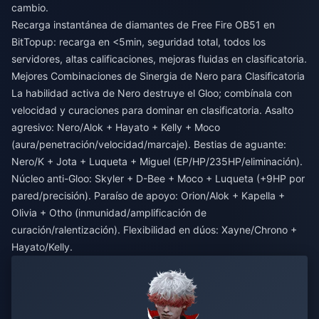
cambio.
Recarga instantánea de diamantes de Free Fire OB51
en
BitTopup: recarga en <5min, seguridad total, todos los
servidores, altas calificaciones, mejoras fluidas en clasificatoria.
Mejores Combinaciones de Sinergia de Nero para Clasificatoria
La habilidad activa de Nero destruye el Gloo; combínala con
velocidad y curaciones para dominar en clasificatoria. Asalto
agresivo: Nero/Alok + Hayato + Kelly + Moco
(aura/penetración/velocidad/marcaje). Bestias de aguante:
Nero/K + Jota + Luqueta + Miguel (EP/HP/235HP/eliminación).
Núcleo anti-Gloo: Skyler + D-Bee + Moco + Luqueta (+9HP por
pared/precisión). Paraíso de apoyo: Orion/Alok + Kapella +
Olivia + Otho (inmunidad/amplificación de
curación/ralentización). Flexibilidad en dúos: Xayne/Chrono +
Hayato/Kelly.