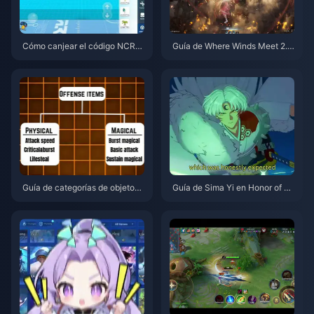
Cómo canjear el código NCRC
Guía de Where Winds Meet 2.
KYT8EF por Monedas Eggy gra
0: Montaña Oculta | Julio de 2
tis (Ago 2026)
026
Guía de categorías de objetos
Guía de Sima Yi en Honor of Ki
de Honor of Kings | Julio de 20
ngs | Julio de 2026
26