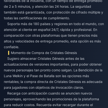
favorables de la industria, con un tiempo de entrega promedio
de 2 a 5 minutos, y atención las 24 horas. La seguridad
también está garantizada, con protección de cifrado múltiple y
todas las certificaciones de cumplimiento.
Soporta más de 180 países y regiones en todo el mundo, con
atención al cliente en español 24/7, rápida y profesional. En
comparación con otras plataformas que tienen precios más
altos y velocidades de entrega promedio, esta opción es más
confiable.
Momento de Compra de Cristales Génesis
Sugiero almacenar Cristales Génesis antes de las
actualizaciones de versiones importantes, para poder obtener
nuevos personajes tan pronto como salgan. La Bendición de la
Luna Welkin y el Pase de Batalla son las opciones más
rentables; la compra directa de Cristales Génesis es adecuada
para jugadores con objetivos de invocación claros.
Recarga con anticipación cuando se anuncien nuevos
personajes, aprovechando las promociones de la plataforma
para reducir costos. Recuerda evitar recargar durante el