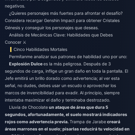
negativos.
¿Quieres personajes más fuertes para afrontar el desafío?
Considera
recargar Genshin Impact
para obtener Cristales
Génesis y conseguir los personajes que deseas.
Análisis de Mecánicas Clave: Habilidades que Debes
Conocer ⚔️
Cinco Habilidades Mortales
Permítanme analizar sus patrones de habilidad uno por uno:
Explosión Dulce
es la más peligrosa. Después de 3
segundos de carga, inflige un gran daño en toda la pantalla. El
Jefe emitirá un brillo dorado como advertencia; al ver esta
señal, no dudes, debes usar un escudo o aprovechar los
marcos de invencibilidad para evadir. Al principio, siempre
intentaba maximizar el daño y terminaba destrozado.
Lluvia de Chocolate
un ataque de área que dura 5
segundos, afortunadamente, el suelo mostrará indicadores
rojos como advertencia previa.
Trampa de Jarabe
creará
áreas marrones en el suelo; pisarlas reducirá tu velocidad en