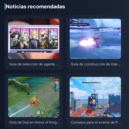
Noticias recomendadas
Guía de selección de agente gr
Guía de construcción de Odett
atuito de ZZZ 3.1 | Agosto de 2
e: Mejores armas, artefactos y
026
equipos | Agosto de 2026
Guía de Daji en Honor of Kings:
Consejos para el evento de PU
Los 10 mejores trucos | Agosto
BG Mobile con Spider-Man | A