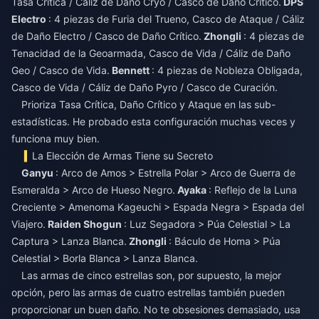
Tasa Crítica / Cáliz de Daño Cryo / Casco de Daño Crítico.
DPS
Electro
: 4 piezas de Furia del Trueno, Casco de Ataque / Cáliz
de Daño Electro / Casco de Daño Crítico.
Zhongli
: 4 piezas de
Tenacidad de la Geoarmada, Casco de Vida / Cáliz de Daño
Geo / Casco de Vida.
Bennett
: 4 piezas de Nobleza Obligada,
Casco de Vida / Cáliz de Daño Pyro / Casco de Curación.
Prioriza Tasa Crítica, Daño Crítico y Ataque en las sub-
estadísticas. He probado esta configuración muchas veces y
funciona muy bien.
La Elección de Armas Tiene su Secreto
Ganyu
: Arco de Amos > Estrella Polar > Arco de Guerra de
Esmeralda > Arco de Hueso Negro.
Ayaka
: Reflejo de la Luna
Creciente > Amenoma Kageuchi > Espada Negra > Espada del
Viajero.
Raiden Shogun
: Luz Segadora > Púa Celestial > La
Captura > Lanza Blanca.
Zhongli
: Báculo de Homa > Púa
Celestial > Borla Blanca > Lanza Blanca.
Las armas de cinco estrellas son, por supuesto, la mejor
opción, pero las armas de cuatro estrellas también pueden
proporcionar un buen daño. No te obsesiones demasiado, usa