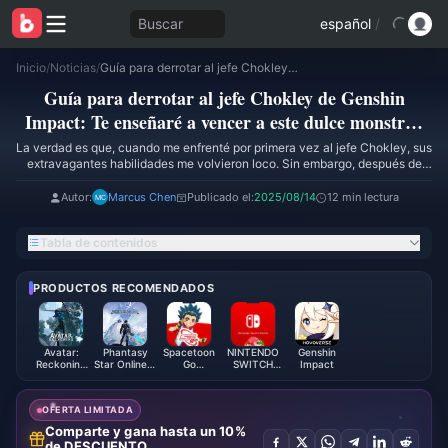
Buscar
español
/
Inicio
/
Noticias
/
Guía para derrotar al jefe Chokley de Genshin Impact: Te enseñaré a vencer a este dulce monstruo sin fallos
Guía para derrotar al jefe Chokley de Genshin
Impact: Te enseñaré a vencer a este dulce monstruo
sin fallos
La verdad es que, cuando me enfrenté por primera vez al jefe Chokley, sus
extravagantes habilidades me volvieron loco. Sin embargo, después de
repetidas investigaciones y pruebas prácticas, descubrí que, aunque este
tipo parece muy complejo, una vez que dominas la estrategia correcta,
Autor:
Marcus Chen
Publicado el:
2025/08/14
12 min lectura
superarlo no es tan difícil.
Tabla de contenidos
PRODUCTOS RECOMENDADOS
Avatar:
Phantasy
Spacetoon
NINTENDO
Genshin
Reckoning
Star Online 2
Go
SWITCH
Impact
Premium
New Genesis
Subscription
ONLINE
Credit
AC
(JO)
MEMBERSHIP
Exchange
OFERTA LIMITADA
Ticket
Comparte y gana hasta un 10%
de DESCUENTO