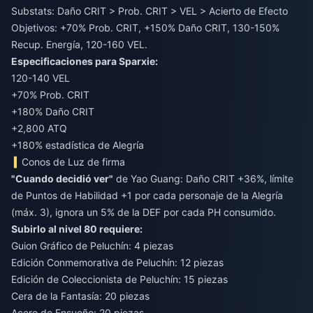
Substats: Daño CRIT > Prob. CRIT > VEL > Acierto de Efecto
Objetivos: +70% Prob. CRIT, +150% Daño CRIT, 130-150%
Recup. Energía, 120-160 VEL.
Especificaciones para Sparxie:
120-140 VEL
+70% Prob. CRIT
+180% Daño CRIT
+2,800 ATQ
+180% estadística de Alegría
Conos de Luz de firma
"Cuando decidió ver"
de Yao Guang: Daño CRIT +36%, límite
de Puntos de Habilidad +1 por cada personaje de la Alegría
(máx. 3), ignora un 5% de la DEF por cada PH consumido.
Subirlo al nivel 80 requiere:
Guion Gráfico de Peluchín: 4 piezas
Edición Conmemorativa de Peluchín: 12 piezas
Edición de Coleccionista de Peluchín: 15 piezas
Cera de la Fantasía: 20 piezas
Acero de Ensueño: 20 piezas