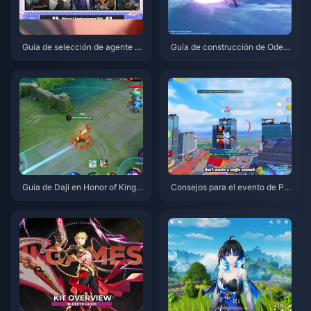
Guía de selección de agente gr
Guía de construcción de Odett
atuito de ZZZ 3.1 | Agosto de 2
e: Mejores armas, artefactos y
026
equipos | Agosto de 2026
Guía de Daji en Honor of Kings:
Consejos para el evento de PU
Los 10 mejores trucos | Agosto
BG Mobile con Spider-Man | A
de 2026
gosto de 2026