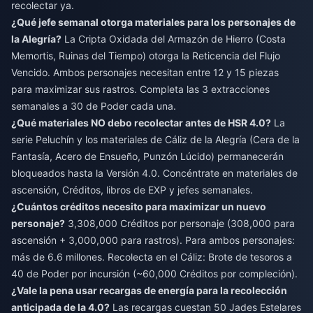
recolectar ya.
¿Qué jefe semanal otorga materiales para los personajes de
la Alegría?
La Cripta Oxidada del Armazón de Hierro (Costa
Memortis, Ruinas del Tiempo) otorga la Reticencia del Flujo
Vencido. Ambos personajes necesitan entre 12 y 15 piezas
para maximizar sus rastros. Completa las 3 extracciones
semanales a 30 de Poder cada una.
¿Qué materiales NO debo recolectar antes de HSR 4.0?
La
serie Peluchín y los materiales de Cáliz de la Alegría (Cera de la
Fantasía, Acero de Ensueño, Punzón Lúcido) permanecerán
bloqueados hasta la Versión 4.0. Concéntrate en materiales de
ascensión, Créditos, libros de EXP y jefes semanales.
¿Cuántos créditos necesito para maximizar un nuevo
personaje?
3,308,000 Créditos por personaje (308,000 para
ascensión + 3,000,000 para rastros). Para ambos personajes:
más de 6.6 millones. Recolecta en el Cáliz: Brote de tesoros a
40 de Poder por incursión (~60,000 Créditos por compleción).
¿Vale la pena usar recargas de energía para la recolección
anticipada de la 4.0?
Las recargas cuestan 50 Jades Estelares