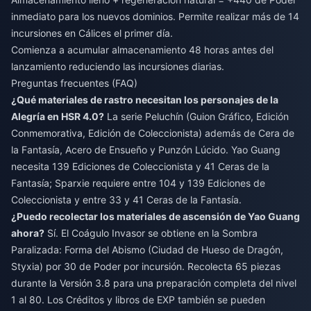
inmediato para los nuevos dominios. Permite realizar más de 14
incursiones en Cálices el primer día.
Comienza a acumular almacenamiento 48 horas antes del
lanzamiento reduciendo las incursiones diarias.
Preguntas frecuentes (FAQ)
¿Qué materiales de rastro necesitan los personajes de la
Alegría en HSR 4.0?
La serie Peluchín (Guion Gráfico, Edición
Conmemorativa, Edición de Coleccionista) además de Cera de
la Fantasía, Acero de Ensueño y Punzón Lúcido. Yao Guang
necesita 139 Ediciones de Coleccionista y 41 Ceras de la
Fantasía; Sparxie requiere entre 104 y 139 Ediciones de
Coleccionista y entre 33 y 41 Ceras de la Fantasía.
¿Puedo recolectar los materiales de ascensión de Yao Guang
ahora?
Sí. El Coágulo Invasor se obtiene en la Sombra
Paralizada: Forma del Abismo (Ciudad de Hueso de Dragón,
Styxia) por 30 de Poder por incursión. Recolecta 65 piezas
durante la Versión 3.8 para una preparación completa del nivel
1 al 80. Los Créditos y libros de EXP también se pueden