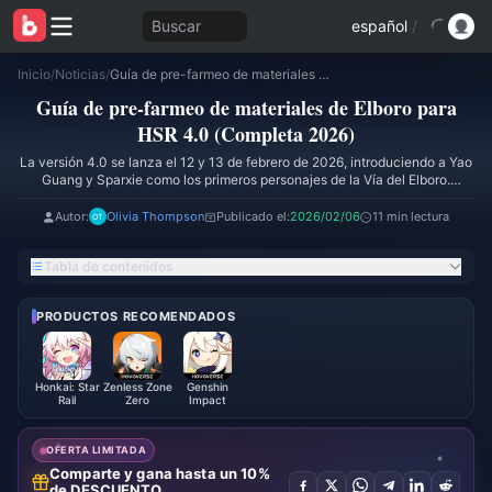
Buscar
español
/
Inicio
/
Noticias
/
Guía de pre-farmeo de materiales de Elboro para HSR 4.0 (Completa 2026)
Guía de pre-farmeo de materiales de Elboro para
HSR 4.0 (Completa 2026)
La versión 4.0 se lanza el 12 y 13 de febrero de 2026, introduciendo a Yao
Guang y Sparxie como los primeros personajes de la Vía del Elboro.
Necesitarás 65 Prominencia radiante/Coágulo invasivo para la ascensión,
más de 41 Cera del capricho, objetos de la serie Esponjoso y entre 12 y 15
Autor:
Olivia Thompson
Publicado el:
2026/02/06
11 min lectura
Reticencia del flujo vencido de los jefes semanales. Farmea de manera
eficiente durante la versión 3.8 usando la Sombra paralizada y los
Tabla de contenidos
dominios del Cáliz a 30 de Poder de Trazacaminos por incursión, evitando
los materiales bloqueados tras el contenido de la 4.0.
PRODUCTOS RECOMENDADOS
Honkai: Star
Zenless Zone
Genshin
Rail
Zero
Impact
OFERTA LIMITADA
Comparte y gana hasta un 10%
de DESCUENTO