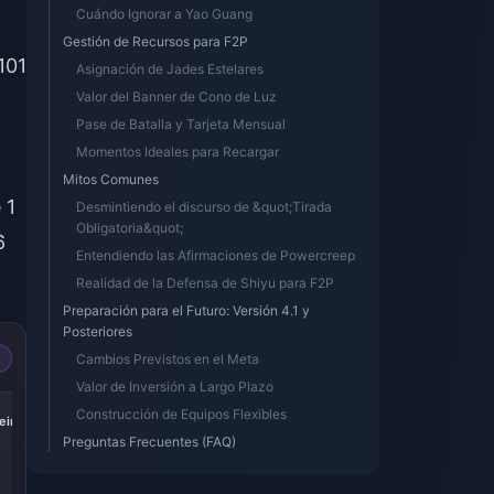
Cuándo Ignorar a Yao Guang
Gestión de Recursos para F2P
101
Asignación de Jades Estelares
Valor del Banner de Cono de Luz
Pase de Batalla y Tarjeta Mensual
Momentos Ideales para Recargar
Mitos Comunes
 1
Desmintiendo el discurso de &quot;Tirada
Obligatoria&quot;
6
Entendiendo las Afirmaciones de Powercreep
Realidad de la Defensa de Shiyu para F2P
Preparación para el Futuro: Versión 4.1 y
Posteriores
Cambios Previstos en el Meta
Valor de Inversión a Largo Plazo
-17%
-17%
-17%
Construcción de Equipos Flexibles
iric
Express Supply
300 + 30 Oneiric
60 Oneiric Shard
Pass
Shard
Preguntas Frecuentes (FAQ)