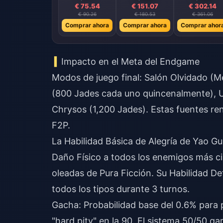
€ 75.54
€ 151.07
€ 302.14
€ 90.26
€ 180.53
€ 361.06
Comprar ahora
Comprar ahora
Comprar ahor
Impacto en el Meta del Endgame
Modos de juego final: Salón Olvidado (M
(800 Jades cada uno quincenalmente), U
Chrysos (1,200 Jades). Estas fuentes re
F2P.
La Habilidad Básica de Alegría de Yao G
Daño Físico a todos los enemigos más cin
oleadas de Pura Ficción. Su Habilidad D
todos los tipos durante 3 turnos.
Gacha: Probabilidad base del 0.6% para pe
"hard pity" en la 90. El sistema 50/50 ga