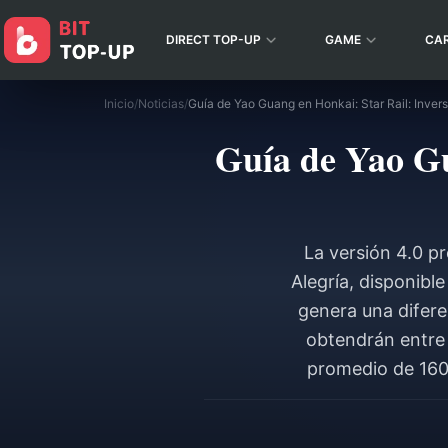
DIRECT TOP-UP
GAME
CA
Inicio
/
Noticias
/
Guía de Yao Guang en Honkai: Star Rail: Inver
Guía de Yao Gu
La versión 4.0 pr
Alegría, disponibl
genera una difere
obtendrán entre 
promedio de 160 