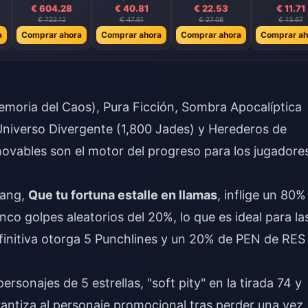
€ 604.28
€ 40.81
€ 22.53
€ 11.71
€ 722.12
€ 47.61
€ 27.08
€ 13.67
a
Comprar ahora
Comprar ahora
Comprar ahora
Comprar ah
emoria del Caos), Pura Ficción, Sombra Apocalíptica
niverso Divergente (1,800 Jades) y Herederos de
novables son el motor del progreso para los jugadore
uang,
Que tu fortuna estalle en llamas
, inflige un 80%
co golpes aleatorios del 20%, lo que es ideal para la
efinitiva otorga 5 Punchlines y un 20% de PEN de RES
rsonajes de 5 estrellas, "soft pity" en la tirada 74 y
rantiza al personaje promocional tras perder una vez.