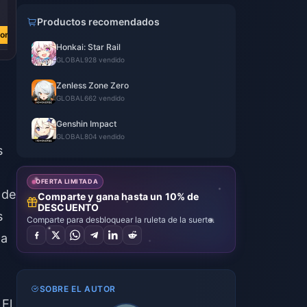
€ 3.76
€ 3.77
€ 0.74
€ 4.51
€ 4.51
€ 0.89
Productos recomendados
ora
Comprar ahora
Comprar ahora
Comprar ahora
Honkai: Star Rail
GLOBAL
928 vendido
Zenless Zone Zero
GLOBAL
662 vendido
Genshin Impact
GLOBAL
804 vendido
s
OFERTA LIMITADA
 de
Comparte y gana hasta un 10% de
DESCUENTO
s
Comparte para desbloquear la ruleta de la suerte.
 a
SOBRE EL AUTOR
 El