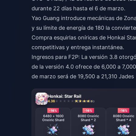
durante 22 días hasta el 6 de marzo.
Yao Guang introduce mecánicas de Zona 
y su límite de energía de 180 la conviert
Compra esquirlas oníricas de Honkai Star
competitivas y entrega instantánea.
Ingresos para F2P: La versión 3.8 otorgó
de la versión 4.0 ofrece de 6,000 a 7,000
de marzo será de 19,500 a 21,310 Jades (
Honkai: Star Rail
4.36
928 vendido
-16%
-16%
-16%
6480 + 1600
8080 Oneiric
8080 Oneiric
Oneiric Shard
Shard * 2
Shard * 4