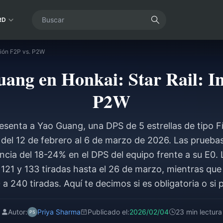
RD
sión F2P vs. P2W
ang en Honkai: Star Rail: In
P2W
esenta a Yao Guang, una DPS de 5 estrellas de tipo Fís
e del 12 de febrero al 6 de marzo de 2026. Las prueba
ncia del 18-24% en el DPS del equipo frente a su E0.
121 y 133 tiradas hasta el 26 de marzo, mientras que 
a 240 tiradas. Aquí te decimos si es obligatoria o si p
Autor:
Priya Sharma
Publicado el:
2026/02/04
23 min lectura