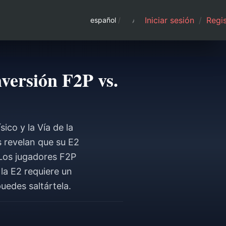
Iniciar sesión
/
Regis
español
/
versión F2P vs.
ico y la Vía de la
s revelan que su E2
 Los jugadores F2P
la E2 requiere un
uedes saltártela.