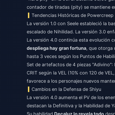
contador de tiradas (pity) se mantiene e
Tendencias Históricas de Powercreep
La versión 1.0 con Seele estableció la ba
escalado de Nihilidad. La versión 3.0 en
La versión 4.0 continúa esta evolución 
despliega hay gran fortuna
, que otorga
hasta 3 veces según los Puntos de Habil
Set de artefactos de 4 piezas "Adivino":
CRIT según la VEL (10% con 120 de VEL,
favorece a los personajes nuevos manteni
Cambios en la Defensa de Shiyu
La versión 4.0 aumenta el PV de los ene
destacan la Definitiva y la Habilidad de 
Su habilidad
Decaluz lo revela todo
desp