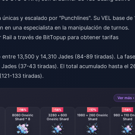
únicas y escalado por "Punchlines". Su VEL base de 
en en una especialista en la manipulación de turnos.
 Rail
a través de BitTopup para obtener tarifas
 entre 13,500 y 14,310 Jades (84-89 tiradas). La fase
 Jades (37-43 tiradas). El total acumulado hasta el 2
121-133 tiradas).
Ver más ›
-16%
-14%
-17%
-14%
8080 Oneiric
3280 + 600
1980 + 260 Oneiric
980 + 110 One
Shard * 8
Oneiric Shard
Shard
Shard