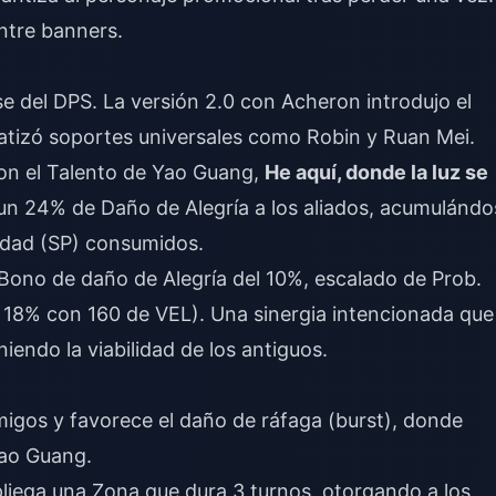
ntre banners.
se del DPS. La versión 2.0 con Acheron introdujo el
fatizó soportes universales como Robin y Ruan Mei.
con el Talento de Yao Guang,
He aquí, donde la luz se
 un 24% de Daño de Alegría a los aliados, acumulándo
idad (SP) consumidos.
 Bono de daño de Alegría del 10%, escalado de Prob.
 18% con 160 de VEL). Una sinergia intencionada que
endo la viabilidad de los antiguos.
migos y favorece el daño de ráfaga (burst), donde
Yao Guang.
liega una Zona que dura 3 turnos, otorgando a los