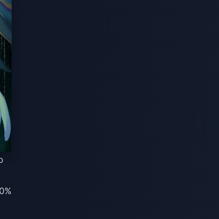
o
10%