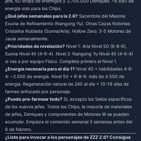
jefe, 60 drops de enemigos y 3.705.000 Deniques. ~6.680 de
energía solo para los Chips.
¿Qué jefes semanales para la 2.6?
Sacerdote del Miasma:
Exuvia de Refinamiento (Nangong Yu). Otras Cazas Notorias:
Cristalina Nublada (Sunna/Aria). Hollow Zero: 3-5 Motores de
Jaula semanalmente.
¿Prioridades de nivelación?
Nivel 1: Aria Nivel 50 (6-8-6),
Sunna Nivel 40 (4-6-4). Nivel 2: Nangong Yu Nivel 40 (4-6-4)
si vas a por equipo Físico. Completa primero el Nivel 1.
¿Energía necesaria para el día 1?
Nivel 40 + habilidades 4-6-
4: ~2.500 de energía. Nivel 50 + 6-8-6: más de 4.500 de
energía. Regeneración natural de 240 al día = 10-19 días de
farmeo enfocado por personaje.
¿Puedo pre-farmear todo?
Sí, excepto los Sellos específicos
de los nuevos jefes. Todos los Chips, la mayoría de materiales
de jefes, Deniques y componentes de Motores W se pueden
acumular. Empieza el contenido semanal 3 semanas antes del
6 de febrero.
¿Listo para invocar a los personajes de ZZZ 2.6? Consigue