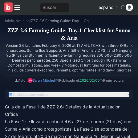
Buscar
español
/
Inicio
/
Noticias
/
ZZZ 2.6 Farming Guide: Day-1 Checklist for Sunna & Aria
ZZZ 2.6 Farming Guide: Day-1 Checklist for Sunna
& Aria
Version 2.6 launches February 6, 2026 at 11 AM UTC+8 with three S-Rank
characters: Sunna (Ice Support), Aria (Ether Anomaly DPS), and Nangong
Yu (Physical Stunner). Efficient pre-farming requires 800,000-2,905,000
Dennies per character, 250 Specialized Chips through 40-stamina
Combat Simulations, and weekly Notorious Hunt runs for boss materials.
This guide covers exact requirements, optimal routes, and day-1 priorities.
Autor:
Sarah Mitchell
Publicado el:
2026/02/05
9 min lectura
Tabla de contenidos
Guía de la Fase 1 de ZZZ 2.6: Detalles de la Actualización
Crítica
La Fase 1 se llevará a cabo del 6 al 27 de febrero (21 días) con
Sunna y Aria como protagonistas. La Fase 2 se extenderá del
27 de febrero al 20 de marzo con Nangong Yu. Mecánicas del