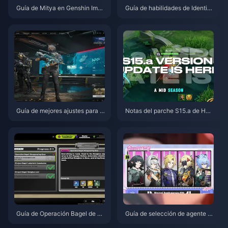
Guía de Mitya en Genshin Impa
Guía de habilidades de Identity
ct | Agosto de 2026
V Herztier Emil | Agosto de 202
6
Guía de mejores ajustes para D
Notas del parche S15.a de Hon
elta Force | Agosto de 2026
or of Kings | Agosto de 2026
Guía de Operación Bagel de Ze
Guía de selección de agente gr
nless Zone Zero | Agosto de 20
atuito de ZZZ 3.1 | Agosto de 2