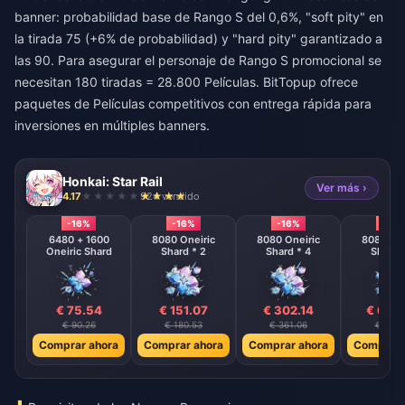
banner: probabilidad base de Rango S del 0,6%, "soft pity" en
la tirada 75 (+6% de probabilidad) y "hard pity" garantizado a
las 90. Para asegurar el personaje de Rango S promocional se
necesitan 180 tiradas = 28.800 Películas. BitTopup ofrece
paquetes de Películas competitivos con entrega rápida para
inversiones en múltiples banners.
Honkai: Star Rail
Ver más ›
4.17
924 vendido
-16%
-16%
-16%
-16%
6480 + 1600
8080 Oneiric
8080 Oneiric
8080 One
Oneiric Shard
Shard * 2
Shard * 4
Shard 
€ 75.54
€ 151.07
€ 302.14
€ 604
€ 90.26
€ 180.53
€ 361.06
€ 722.
Comprar ahora
Comprar ahora
Comprar ahora
Comprar 