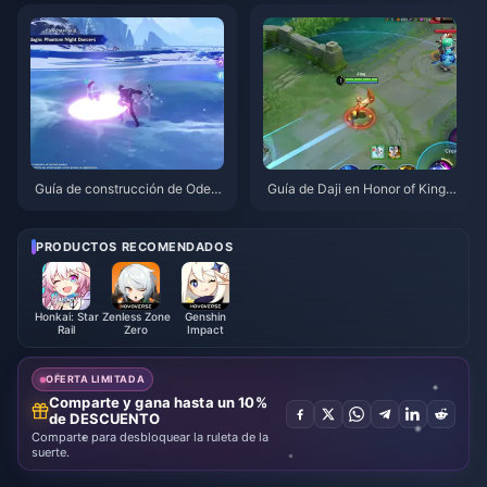
26
026
Guía de construcción de Odett
Guía de Daji en Honor of Kings:
e: Mejores armas, artefactos y
Los 10 mejores trucos | Agosto
equipos | Agosto de 2026
de 2026
PRODUCTOS RECOMENDADOS
Honkai: Star
Zenless Zone
Genshin
Rail
Zero
Impact
OFERTA LIMITADA
Comparte y gana hasta un 10%
de DESCUENTO
Comparte para desbloquear la ruleta de la
suerte.