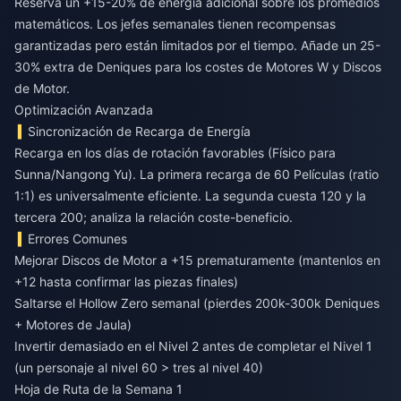
Reserva un +15-20% de energía adicional sobre los promedios
matemáticos. Los jefes semanales tienen recompensas
garantizadas pero están limitados por el tiempo. Añade un 25-
30% extra de Deniques para los costes de Motores W y Discos
de Motor.
Optimización Avanzada
Sincronización de Recarga de Energía
Recarga en los días de rotación favorables (Físico para
Sunna/Nangong Yu). La primera recarga de 60 Películas (ratio
1:1) es universalmente eficiente. La segunda cuesta 120 y la
tercera 200; analiza la relación coste-beneficio.
Errores Comunes
Mejorar Discos de Motor a +15 prematuramente (mantenlos en
+12 hasta confirmar las piezas finales)
Saltarse el Hollow Zero semanal (pierdes 200k-300k Deniques
+ Motores de Jaula)
Invertir demasiado en el Nivel 2 antes de completar el Nivel 1
(un personaje al nivel 60 > tres al nivel 40)
Hoja de Ruta de la Semana 1