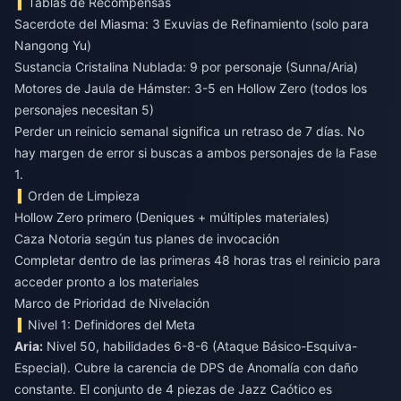
Tablas de Recompensas
Sacerdote del Miasma: 3 Exuvias de Refinamiento (solo para
Nangong Yu)
Sustancia Cristalina Nublada: 9 por personaje (Sunna/Aria)
Motores de Jaula de Hámster: 3-5 en Hollow Zero (todos los
personajes necesitan 5)
Perder un reinicio semanal significa un retraso de 7 días. No
hay margen de error si buscas a ambos personajes de la Fase
1.
Orden de Limpieza
Hollow Zero primero (Deniques + múltiples materiales)
Caza Notoria según tus planes de invocación
Completar dentro de las primeras 48 horas tras el reinicio para
acceder pronto a los materiales
Marco de Prioridad de Nivelación
Nivel 1: Definidores del Meta
Aria:
Nivel 50, habilidades 6-8-6 (Ataque Básico-Esquiva-
Especial). Cubre la carencia de DPS de Anomalía con daño
constante. El conjunto de 4 piezas de Jazz Caótico es