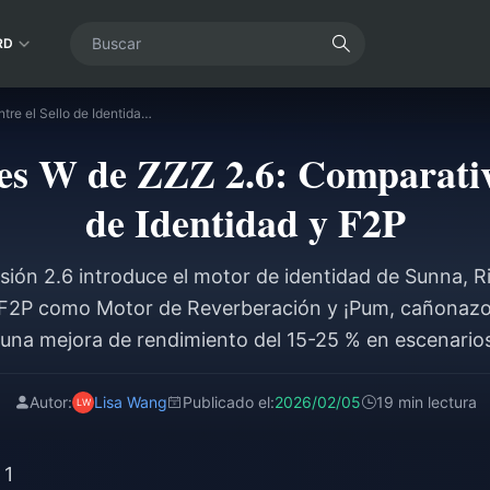
RD
Guía de Motores W de ZZZ 2.6: Comparativa entre el Sello de Identidad y F2P
s W de ZZZ 2.6: Comparativa
de Identidad y F2P
ersión 2.6 introduce el motor de identidad de Sunna, R
s F2P como Motor de Reverberación y ¡Pum, cañonazo
 una mejora de rendimiento del 15-25 % en escenarios
P siguen siendo viables para todo el contenido con 
composiciones de equipo adecuados.
Autor:
Lisa Wang
Publicado el:
2026/02/05
19 min lectura
 1