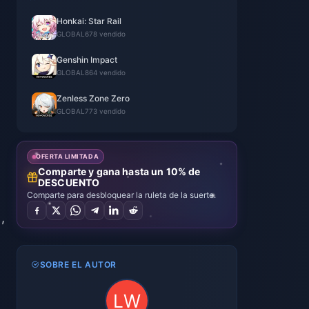
Honkai: Star Rail
GLOBAL
678 vendido
Genshin Impact
GLOBAL
864 vendido
Zenless Zone Zero
GLOBAL
773 vendido
OFERTA LIMITADA
Comparte y gana hasta un 10% de
DESCUENTO
Comparte para desbloquear la ruleta de la suerte.
,
SOBRE EL AUTOR