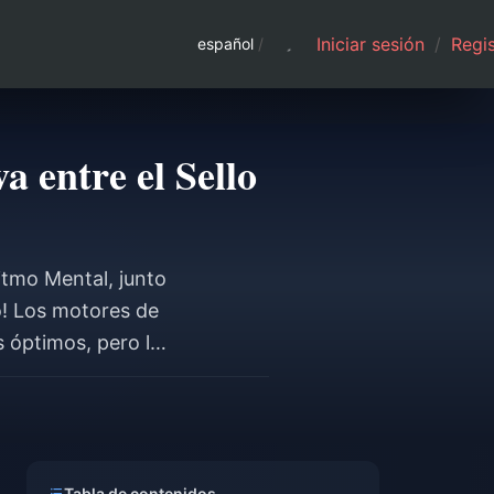
Iniciar sesión
/
Regis
español
/
 entre el Sello
itmo Mental, junto
! Los motores de
 óptimos, pero las
los Discos y
Tabla de contenidos