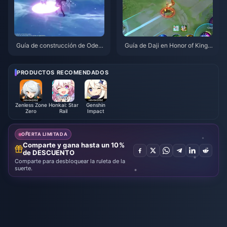
Guía de construcción de Odett
Guía de Daji en Honor of Kings:
e: Mejores armas, artefactos y
Los 10 mejores trucos | Agosto
equipos | Agosto de 2026
de 2026
PRODUCTOS RECOMENDADOS
Zenless Zone
Honkai: Star
Genshin
Zero
Rail
Impact
OFERTA LIMITADA
Comparte y gana hasta un 10%
de DESCUENTO
Comparte para desbloquear la ruleta de la
suerte.