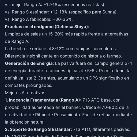
vs. mejor Rango A: +12-18% (escenarios realistas).
vs. Rango S estándar: +12-18% (específico para Sunna).
vs. Rango A fabricable: +30-35%.
Pruebas en el endgame (Defensa Shiyu):
Limpieza de salas un 15-20% más rápida frente a alternativas
de Rango A.
La brecha se reduce al 8-12% con equipos incompletos.
Diferencia insignificante en contenido de historia o farmeo.
Generación de Energía:
La pasiva fuera del campo genera 3-4
de energía durante rotaciones típicas de 5-6s. Permite tener la
definitiva lista 2-3s antes, acumulando un DPS significativo en
combates prolongados.
Mejores Alternativas
1. Inocencia Fragmentada (Rango A):
713 ATQ base, con
probabilidad aumentada en el banner. Ofrece el 70-80% de la
efectividad de Ritmo de Pensamiento. Fácil de refinar mediante
la obtención natural.
2. Soporte de Rango S Estándar:
713 ATQ, diferentes pasivas.
Un 12-18% por debajo de Ritmo de Pensamiento para Sunna.