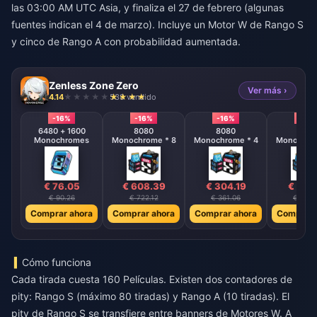
las 03:00 AM UTC Asia, y finaliza el 27 de febrero (algunas
fuentes indican el 4 de marzo). Incluye un Motor W de Rango S
y cinco de Rango A con probabilidad aumentada.
Zenless Zone Zero
Ver más ›
4.14
538 vendido
-16%
-16%
-16%
-16%
6480 + 1600
8080
8080
808
Monochromes
Monochrome * 8
Monochrome * 4
Monochrom
€ 76.05
€ 608.39
€ 304.19
€ 152
€ 90.26
€ 722.12
€ 361.06
€ 180.
Comprar ahora
Comprar ahora
Comprar ahora
Comprar 
Cómo funciona
Cada tirada cuesta 160 Películas. Existen dos contadores de
pity: Rango S (máximo 80 tiradas) y Rango A (10 tiradas). El
pity de Rango S se transfiere entre banners de Motores W. A