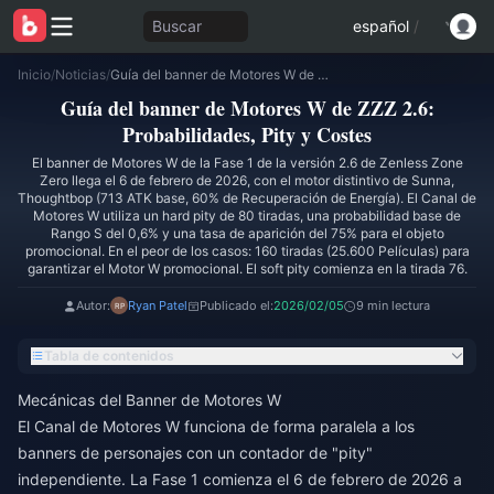
Buscar
español
/
Inicio
/
Noticias
/
Guía del banner de Motores W de ZZZ 2.6: Probabilidades, Pity y Costes
Guía del banner de Motores W de ZZZ 2.6:
Probabilidades, Pity y Costes
El banner de Motores W de la Fase 1 de la versión 2.6 de Zenless Zone
Zero llega el 6 de febrero de 2026, con el motor distintivo de Sunna,
Thoughtbop (713 ATK base, 60% de Recuperación de Energía). El Canal de
Motores W utiliza un hard pity de 80 tiradas, una probabilidad base de
Rango S del 0,6% y una tasa de aparición del 75% para el objeto
promocional. En el peor de los casos: 160 tiradas (25.600 Películas) para
garantizar el Motor W promocional. El soft pity comienza en la tirada 76.
Autor:
Ryan Patel
Publicado el:
2026/02/05
9 min lectura
Tabla de contenidos
Mecánicas del Banner de Motores W
El Canal de Motores W funciona de forma paralela a los
banners de personajes con un contador de "pity"
independiente. La Fase 1 comienza el 6 de febrero de 2026 a