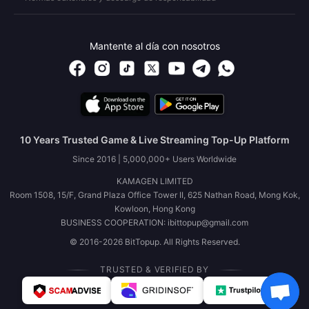
Mantente al día con nosotros
10 Years Trusted Game & Live Streaming Top-Up Platform
Since 2016 | 5,000,000+ Users Worldwide
KAMAGEN LIMITED
Room 1508, 15/F, Grand Plaza Office Tower II, 625 Nathan Road, Mong Kok,
Kowloon, Hong Kong
BUSINESS COOPERATION: ibittopup@gmail.com
© 2016-2026 BitTopup. All Rights Reserved.
TRUSTED & VERIFIED BY