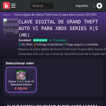
Buscar
español
/
Inicio
/
Clave digital de Grand Theft Auto VI para Xbox Series X|S (HK)
CLAVE DIGITAL DE GRAND THEFT
AUTO VI PARA XBOX SERIES X|S
(HK)
Excellent
Trustpilot
GLOBAL
Entrega instantánea
Pago seguro y confiable
Reserva la clave digital de Grand Theft Auto VI para Xbox Series X
Canjeable solo con una cuenta de Xbox/Microsoft de la región de
Seleccionar valor
Grand Theft Auto VI
Standard Edition
€ 63.64