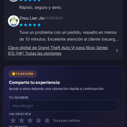
Rápido, seguro y serio.
Zhou Lian Jie
2026/08/05
Tuve un problema con un pedido, resuelto en menos
de 10 minutos. Excelente atención al cliente (recarga
de Genshin Impact).
Clave digital de Grand Theft Auto VI para Xbox Series
X|S (HK) Todas las opiniones
TU RESEÑA
Comparte tu experiencia
Ayuda a otros dejando una valoración rápida a continuación.
TU NOMBRE
VALORACIÓN
Toca para calificar