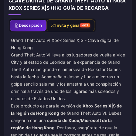
CLAVE DIGITAL DE GRAND THEFT AUTO VI PARA
XBOX SERIES X|S (HK) GUÍA DE RECARGA
Descripción
Invita y gana
HOT
Grand Theft Auto VI Xbox Series X|S - Clave digital de
Hong Kong
Grand Theft Auto VI lleva a los jugadores de vuelta a Vice
City y al estado de Leonida en la experiencia de Grand
Theft Auto más grande e inmersiva de Rockstar Games
hasta la fecha. Acompaña a Jason y Lucia mientras un
golpe sencillo sale mal y los arrastra a una conspiración
criminal a través de uno de los lugares más soleados y
oscuros de Estados Unidos.
Este producto es para la versión de
Xbox Series X|S de
la región de Hong Kong
de Grand Theft Auto VI. Debes
canjearlo con una
cuenta de Xbox/Microsoft de la
región de Hong Kong
. Por favor, asegúrate de que la
región de tu cuenta sea la correcta antes de realizar la