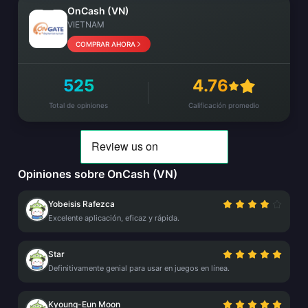
OnCash (VN)
VIETNAM
COMPRAR AHORA
525
4.76
Total de opiniones
Calificación promedio
Opiniones sobre OnCash (VN)
Yobeisis Rafezca
Excelente aplicación, eficaz y rápida.
Star
Definitivamente genial para usar en juegos en línea.
Kyoung-Eun Moon