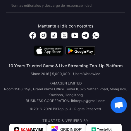
Normas editoriales y descargo de responsabilidad
Mantente al día con nosotros
10 Years Trusted Game & Live Streaming Top-Up Platform
Since 2016 | 5,000,000+ Users Worldwide
KAMAGEN LIMITED
Room 1508, 15/F, Grand Plaza Office Tower II, 625 Nathan Road, Mong Kok,
Kowloon, Hong Kong
BUSINESS COOPERATION: ibittopup@gmail.com
© 2016-2026 BitTopup. All Rights Reserved.
TRUSTED & VERIFIED BY