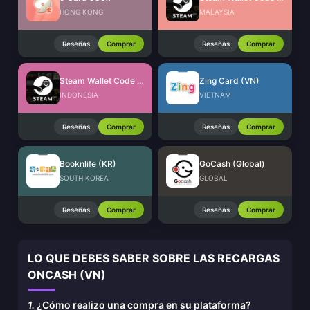
HONG KONG
MALAYSIA
Reseñas
Comprar
Reseñas
Comprar
Steam Wallet Code (IDR)
Zing Card (VN)
INDONESIA
VIETNAM
Reseñas
Comprar
Reseñas
Comprar
Booknlife (KR)
GoCash (Global)
SOUTH KOREA
GLOBAL
Reseñas
Comprar
Reseñas
Comprar
LO QUE DEBES SABER SOBRE LAS RECARGAS
ONCASH (VN)
1.
¿Cómo realizo una compra en su plataforma?