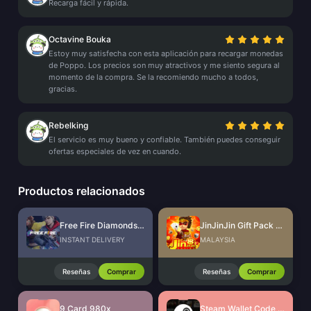
Recarga fácil y rápida.
Octavine Bouka
Estoy muy satisfecha con esta aplicación para recargar monedas
de Poppo. Los precios son muy atractivos y me siento segura al
momento de la compra. Se la recomiendo mucho a todos,
gracias.
Rebelking
El servicio es muy bueno y confiable. También puedes conseguir
ofertas especiales de vez en cuando.
Productos relacionados
Free Fire Diamonds EU + TR
JinJinJin Gift Pack Redeem Code
INSTANT DELIVERY
MALAYSIA
Reseñas
Comprar
Reseñas
Comprar
9 Card 980x
Steam Wallet Code (MYR)