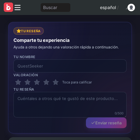
Buscar
español
/
TU RESEÑA
Comparte tu experiencia
Ayuda a otros dejando una valoración rápida a continuación.
TU NOMBRE
VALORACIÓN
Toca para calificar
TU RESEÑA
0/500
Enviar reseña