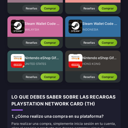
Reseñas
Comprar
Reseñas
Comprar
Steam Wallet Code (MYR)
Steam Wallet Code (IDR)
MALAYSIA
INDONESIA
Reseñas
Comprar
Reseñas
Comprar
Nintendo eShop Gift Card (US)
Nintendo eShop Gift Card (HK)
UNITED STATES
HONG KONG
Reseñas
Comprar
Reseñas
Comprar
LO QUE DEBES SABER SOBRE LAS RECARGAS
PLAYSTATION NETWORK CARD (TH)
1.
¿Cómo realizo una compra en su plataforma?
Para realizar una compra, simplemente inicia sesión en tu cuenta,