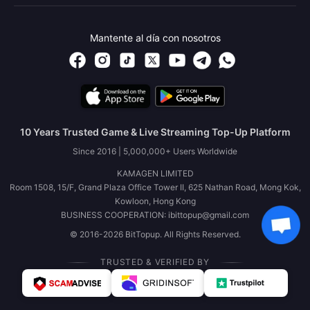
Mantente al día con nosotros
10 Years Trusted Game & Live Streaming Top-Up Platform
Since 2016 | 5,000,000+ Users Worldwide
KAMAGEN LIMITED
Room 1508, 15/F, Grand Plaza Office Tower II, 625 Nathan Road, Mong Kok,
Kowloon, Hong Kong
BUSINESS COOPERATION: ibittopup@gmail.com
© 2016-2026 BitTopup. All Rights Reserved.
TRUSTED & VERIFIED BY