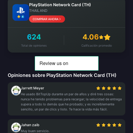
PlayStation Network Card (TH)
THAILAND
COMPRAR AHORA
624
4.06
Total de opiniones
Calificación promedio
Opiniones sobre PlayStation Network Card (TH)
Jarrett Meyer
He usado BitTopUp durante un par de años y diré tres cosas:
nunca he tenido problemas para recargar; la velocidad de entrega
supera a todo lo demás que he probado; y es increíblemente
sencillo, un par de clics y listo. Te hace la vida más fácil.
Jahan zaib
Muy buen servicio.