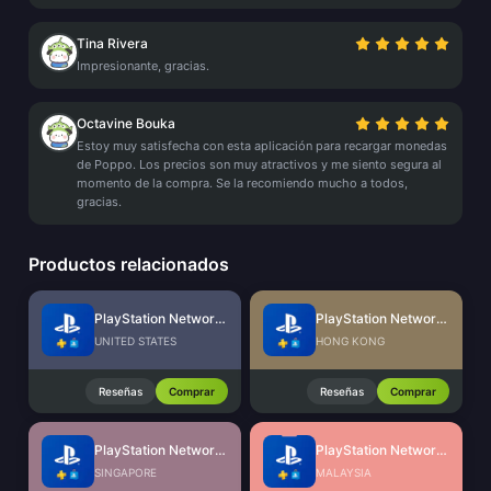
Tina Rivera
Impresionante, gracias.
Octavine Bouka
Estoy muy satisfecha con esta aplicación para recargar monedas
de Poppo. Los precios son muy atractivos y me siento segura al
momento de la compra. Se la recomiendo mucho a todos,
gracias.
Productos relacionados
PlayStation Network Card (US)
PlayStation Network Card (HK)
UNITED STATES
HONG KONG
Reseñas
Comprar
Reseñas
Comprar
PlayStation Network Card (SG)
PlayStation Network Card (MY)
SINGAPORE
MALAYSIA