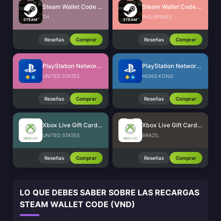
Steam Wallet Code (THB)
Steam Wallet Code (PHP)
TH
PHILIPPINES
Reseñas
Comprar
Reseñas
Comprar
PlayStation Network Card (US)
PlayStation Network Card (HK)
UNITED STATES
HONG KONG
Reseñas
Comprar
Reseñas
Comprar
Xbox Live Gift Card (US)
Xbox Live Gift Card (BR)
UNITED STATES
BRAZIL
Reseñas
Comprar
Reseñas
Comprar
LO QUE DEBES SABER SOBRE LAS RECARGAS
STEAM WALLET CODE (VND)