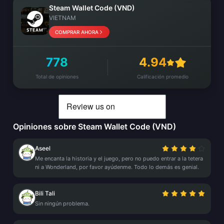
Steam Wallet Code (VND)
VIETNAM
COMPRAR AHORA
778
4.94
Total de opiniones
Calificación promedio
Opiniones sobre Steam Wallet Code (VND)
Aseel
Me encanta la historia y el juego, pero no puedo entrar a la tetera
ni a Wonderland, por favor ayúdenme. Todo lo demás es genial.
Bili Tali
Sin ningún problema.