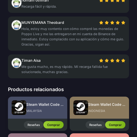
homam othman
Recarga fácil y rápida.
MUNYEMANA Theobard
Hola, estoy muy contento con cómo compré las monedas de
Poppo Live y me las entregaron en mi cuenta de Binance de
inmediato. Estoy complacido con su aplicación y cómo me guio.
Gracias, sigan así.
Timan Aisa
Me gusta mucho, es muy rápido. Mi recarga fallida fue
solucionada, muchas gracias.
Productos relacionados
Steam Wallet Code (MYR)
Steam Wallet Code (IDR)
MALAYSIA
INDONESIA
Reseñas
Comprar
Reseñas
Comprar