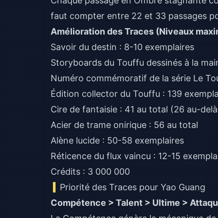
Chaque passage en Ombre stagnante coûte
faut compter entre 22 et 33 passages p
Amélioration des Traces (Niveaux maxi
Savoir du destin : 8-10 exemplaires
Storyboards du Touffu dessinés à la main
Numéro commémoratif de la série Le Tou
Édition collector du Touffu : 139 exempla
Cire de fantaisie : 41 au total (26 au-del
Acier de trame onirique : 56 au total
Alène lucide : 50-58 exemplaires
Réticence du flux vaincu : 12-15 exempla
Crédits : 3 000 000
Priorité des Traces pour Yao Guang
Compétence > Talent > Ultime > Attaq