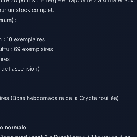
 30 points d'Énergie et rapporte 2 à 4 matériaux. I
our un stock complet.
mum) :
 : 18 exemplaires
ffu : 69 exemplaires
ires
à de l'ascension)
ires (Boss hebdomadaire de la Crypte rouillée)
ue normale