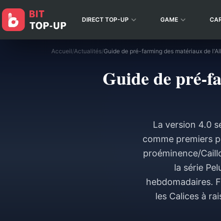
DIRECT TOP-UP
GAME
CA
Accueil
/
Actualités
/
Guide de pré-fa
La version 4.0 s
comme premiers per
proéminence/Caillot
la série Pe
hebdomadaires. Fa
les Calices à ra