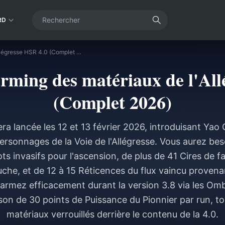
RD
Guide de pré-farming des matériaux de l'Allégresse HSR 4.0 (Complet 2026)
rming des matériaux de l'All
(Complet 2026)
era lancée les 12 et 13 février 2026, introduisant Yao
sonnages de la Voie de l'Allégresse. Vous aurez bes
s invasifs pour l'ascension, de plus de 41 Cires de fa
luche, et de 12 à 15 Réticences du flux vaincu proven
rmez efficacement durant la version 3.8 via les Om
ison de 30 points de Puissance du Pionnier par run, to
matériaux verrouillés derrière le contenu de la 4.0.