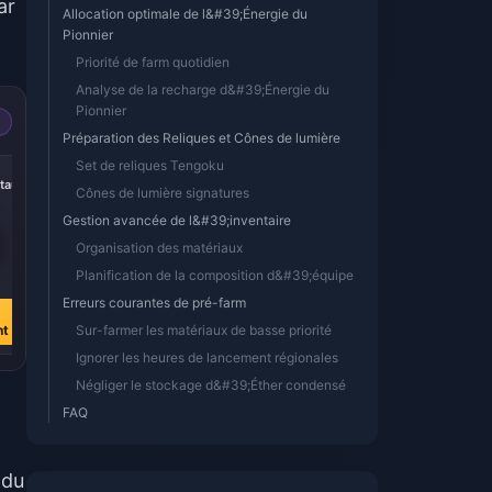
ar
Allocation optimale de l&#39;Énergie du
Pionnier
Priorité de farm quotidien
Analyse de la recharge d&#39;Énergie du
Pionnier
Préparation des Reliques et Cônes de lumière
Set de reliques Tengoku
-15%
-14%
-19%
staux
300 + 30 cristaux
60 Cristaux
Faveur de l'astre
Cônes de lumière signatures
primaires
primaires
de la nuit
Gestion avancée de l&#39;inventaire
Organisation des matériaux
€ 4.07
€ 0.81
€ 4.07
Planification de la composition d&#39;équipe
€ 4.77
€ 0.95
€ 5.02
Erreurs courantes de pré-farm
Acheter
Acheter
Acheter
nt
maintenant
Sur-farmer les matériaux de basse priorité
maintenant
maintenant
Ignorer les heures de lancement régionales
Négliger le stockage d&#39;Éther condensé
FAQ
 du