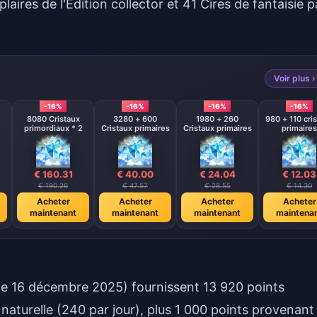
aires de l'Édition collector et 41 Cires de fantaisie p
Voir plus ›
-16%
-16%
-16%
-16%
8080 Cristaux
3280 + 600
1980 + 260
980 + 110 cri
primordiaux * 2
Cristaux primaires
Cristaux primaires
primaires
€ 160.31
€ 40.00
€ 24.04
€ 12.03
€ 190.26
€ 47.57
€ 28.55
€ 14.30
Acheter
Acheter
Acheter
Acheter
maintenant
maintenant
maintenant
maintena
 le 16 décembre 2025) fournissent 13 920 points
 naturelle (240 par jour), plus 1 000 points provenant