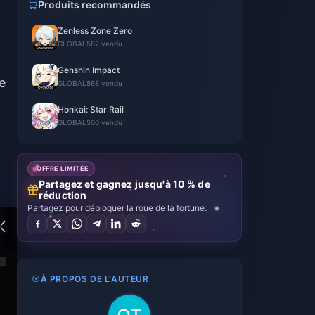
Produits recommandés
Zenless Zone Zero
GLOBAL
582 vendu
Genshin Impact
e
GLOBAL
868 vendu
Honkai: Star Rail
GLOBAL
500 vendu
OFFRE LIMITÉE
Partagez et gagnez jusqu'à 10 % de
réduction
Partagez pour débloquer la roue de la fortune.
À PROPOS DE L'AUTEUR