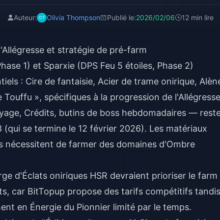
Auteur:
Olivia Thompson
Publié le:
2026/02/06
12 min lire
'Allégresse et stratégie de pré-farm
hase 1) et Sparxie (DPS Feu 5 étoiles, Phase 2)
els : Cire de fantaisie, Acier de trame onirique, Alèn
Le Touffu », spécifiques à la progression de l'Allégresse
oyage, Crédits, butins de boss hebdomadaires — rest
8 (qui se termine le 12 février 2026). Les matériaux
s nécessitent de farmer des domaines d'Ombre
rge d'Éclats oniriques HSR
devraient prioriser le farm
ts, car BitTopup propose des tarifs compétitifs tandi
ent en Énergie du Pionnier limité par le temps.