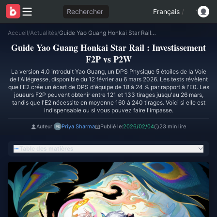
Rechercher
Français
/
Accueil
/
Actualités
/
Guide Yao Guang Honkai Star Rail : Investissement F2P vs P2W
Guide Yao Guang Honkai Star Rail : Investissement
F2P vs P2W
La version 4.0 introduit Yao Guang, un DPS Physique 5 étoiles de la Voie
de l'Allégresse, disponible du 12 février au 6 mars 2026. Les tests révèlent
que l'E2 crée un écart de DPS d'équipe de 18 à 24 % par rapport à l'E0. Les
joueurs F2P peuvent obtenir entre 121 et 133 tirages jusqu'au 26 mars,
tandis que l'E2 nécessite en moyenne 160 à 240 tirages. Voici si elle est
indispensable ou si vous pouvez faire l'impasse.
Auteur:
Priya Sharma
Publié le:
2026/02/04
23 min lire
Table des matières