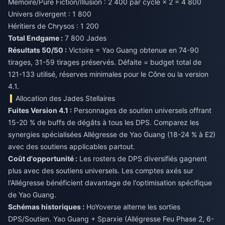
Mémoire/Pure Fiction/Illusion : 2 400 par cycle × 2 = 4 800
Univers divergent : 1 800
Héritiers de Chrysos : 1 200
Total Endgame :
7 800 Jades
Résultats 50/50 :
Victoire = Yao Guang obtenue en 74-90
tirages, 31-59 tirages préservés. Défaite = budget total de
121-133 utilisé, réserves minimales pour le Cône ou la version
4.1.
Allocation des Jades Stellaires
Fuites Version 4.1 :
Personnages de soutien universels offrant
15-20 % de buffs de dégâts à tous les DPS. Comparez les
synergies spécialisées Allégresse de Yao Guang (18-24 % à E2)
avec des soutiens applicables partout.
Coût d'opportunité :
Les rosters de DPS diversifiés gagnent
plus avec des soutiens universels. Les comptes axés sur
l'Allégresse bénéficient davantage de l'optimisation spécifique
de Yao Guang.
Schémas historiques :
HoYoverse alterne les sorties
DPS/Soutien. Yao Guang + Sparxie (Allégresse Feu Phase 2, 6-