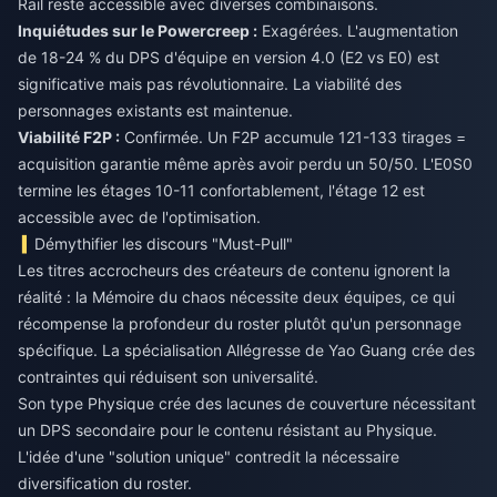
Rail reste accessible avec diverses combinaisons.
Inquiétudes sur le Powercreep :
Exagérées. L'augmentation
de 18-24 % du DPS d'équipe en version 4.0 (E2 vs E0) est
significative mais pas révolutionnaire. La viabilité des
personnages existants est maintenue.
Viabilité F2P :
Confirmée. Un F2P accumule 121-133 tirages =
acquisition garantie même après avoir perdu un 50/50. L'E0S0
termine les étages 10-11 confortablement, l'étage 12 est
accessible avec de l'optimisation.
Démythifier les discours "Must-Pull"
Les titres accrocheurs des créateurs de contenu ignorent la
réalité : la Mémoire du chaos nécessite deux équipes, ce qui
récompense la profondeur du roster plutôt qu'un personnage
spécifique. La spécialisation Allégresse de Yao Guang crée des
contraintes qui réduisent son universalité.
Son type Physique crée des lacunes de couverture nécessitant
un DPS secondaire pour le contenu résistant au Physique.
L'idée d'une "solution unique" contredit la nécessaire
diversification du roster.