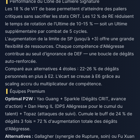
Performance du Cône de Lumière Signature
Les 18 % de VIT de base permettent d'atteindre des paliers
critiques sans sacrifier les stats CRIT. Les 12 % de RE réduisent
le temps de rotation de l'Ultime de 10-15 % — soit un Ultime
supplémentaire par combat de 5 cycles.
L'augmentation de la limite de SP (jusqu'à +3) offre une grande
flexibilité de ressources. Chaque compétence d'Allégresse
contribue au seuil d'ignorance de DEF — une boucle de dégâts
auto-renforcée.
Comparé aux alternatives 4 étoiles : 22-26 % de dégâts
personnels en plus à E2. L'écart se creuse à E6 grâce au
scaling accru du multiplicateur de compétence.
Équipes Premium
Optimal P2W :
Yao Guang + Sparkle (Dégâts CRIT, avance
d'action) + Dan Heng IL (DPS Allégresse pour le cumul du
talent) + Topaz (attaques de suivi). Cumule le buff de 24 % de
dégâts 3 fois = 72 % d'augmentation totale des dégâts
d'Allégresse.
Alternatives :
Gallagher (synergie de Rupture, soin) ou Fu Xuan