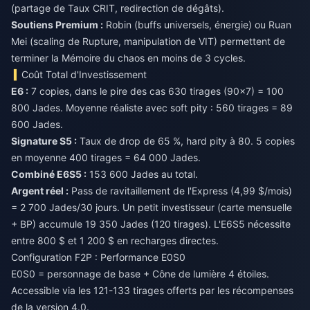
(partage de Taux CRIT, redirection de dégâts).
Soutiens Premium :
Robin (buffs universels, énergie) ou Ruan
Mei (scaling de Rupture, manipulation de VIT) permettent de
terminer la Mémoire du chaos en moins de 3 cycles.
Coût Total d'Investissement
E6 :
7 copies, dans le pire des cas 630 tirages (90×7) = 100
800 Jades. Moyenne réaliste avec soft pity : 560 tirages = 89
600 Jades.
Signature S5 :
Taux de drop de 65 %, hard pity à 80. 5 copies
en moyenne 400 tirages = 64 000 Jades.
Combiné E6S5 :
153 600 Jades au total.
Argent réel :
Pass de ravitaillement de l'Express (4,99 $/mois)
= 2 700 Jades/30 jours. Un petit investisseur (carte mensuelle
+ BP) accumule 19 350 Jades (120 tirages). L'E6S5 nécessite
entre 800 $ et 1 200 $ en recharges directes.
Configuration F2P : Performance E0S0
E0S0 = personnage de base + Cône de lumière 4 étoiles.
Accessible via les 121-133 tirages offerts par les récompenses
de la version 4.0.