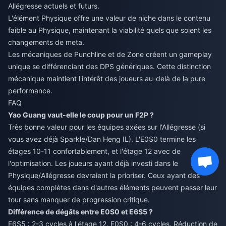
Allégresse actuels et futurs.
L'élément Physique offre une valeur de niche dans le contenu
faible au Physique, maintenant la viabilité quels que soient les
changements de meta.
Les mécaniques de Punchline et de Zone créent un gameplay
unique se différenciant des DPS génériques. Cette distinction
mécanique maintient l'intérêt des joueurs au-delà de la pure
performance.
FAQ
Yao Guang vaut-elle le coup pour un F2P ?
Très bonne valeur pour les équipes axées sur l'Allégresse (si
vous avez déjà Sparkle/Dan Heng IL). L'E0S0 termine les
étages 10-11 confortablement, et l'étage 12 avec de
l'optimisation. Les joueurs ayant déjà investi dans le
Physique/Allégresse devraient la prioriser. Ceux ayant des
équipes complètes dans d'autres éléments peuvent passer leur
tour sans manquer de progression critique.
Différence de dégâts entre E0S0 et E6S5 ?
E6S5 : 2-3 cycles à l'étage 12. E0S0 : 4-6 cycles. Réduction de