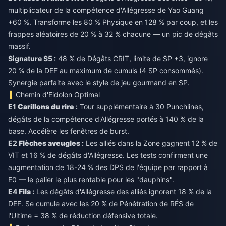
multiplicateur de la compétence d'Allégresse de Yao Guang
+60 %. Transforme les 80 % Physique en 128 % par coup, et les
frappes aléatoires de 20 % à 32 % chacune — un pic de dégâts
massif.
Signature S5 :
48 % de Dégâts CRIT, limite de SP +3, ignore
20 % de la DEF au maximum de cumuls (4 SP consommés).
Synergie parfaite avec le style de jeu gourmand en SP.
Chemin d'Eidolon Optimal
E1
Carillons du rire
:
Tour supplémentaire à 30 Punchlines,
dégâts de la compétence d'Allégresse portés à 140 % de la
base. Accélère les fenêtres de burst.
E2
Flèches aveugles
:
Les alliés dans la Zone gagnent 12 % de
VIT et 16 % de dégâts d'Allégresse. Les tests confirment une
augmentation de 18-24 % des DPS de l'équipe par rapport à
E0 — le palier le plus rentable pour les "dauphins".
E4
Fils
:
Les dégâts d'Allégresse des alliés ignorent 18 % de la
DEF. Se cumule avec les 20 % de Pénétration de RÉS de
l'Ultime = 38 % de réduction défensive totale.