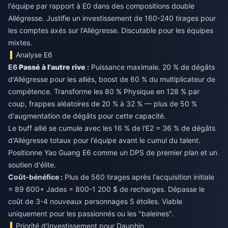
l'équipe par rapport à E0 dans des compositions double
Allégresse. Justifie un investissement de 160-240 tirages pour
les comptes axés sur l'Allégresse. Discutable pour les équipes
mixtes.
Analyse E6
E6
Passé à l'autre rive
:
Puissance maximale. 20 % de dégâts
d'Allégresse pour les alliés, boost de 60 % du multiplicateur de
compétence. Transforme les 80 % Physique en 128 % par
coup, frappes aléatoires de 20 % à 32 % — plus de 50 %
d'augmentation de dégâts pour cette capacité.
Le buff allié se cumule avec les 16 % de l'E2 = 36 % de dégâts
d'Allégresse totaux pour l'équipe avant le cumul du talent.
Positionne Yao Guang E6 comme un DPS de premier plan et un
soutien d'élite.
Coût-bénéfice :
Plus de 560 tirages après l'acquisition initiale
= 89 600+ Jades = 800-1 200 $ de recharges. Dépasse le
coût de 3-4 nouveaux personnages 5 étoiles. Viable
uniquement pour les passionnés ou les "baleines".
Priorité d'Investissement pour Dauphin