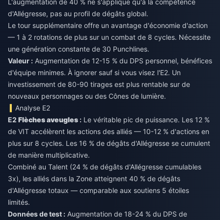
L'augmentation de 40 % ne s'applique qu'à la compétence
d'Allégresse, pas au profil de dégâts global.
Le tour supplémentaire offre un avantage d'économie d'action
— 1 à 2 rotations de plus sur un combat de 8 cycles. Nécessite
une génération constante de 30 Punchlines.
Valeur :
Augmentation de 12-15 % du DPS personnel, bénéfices
d'équipe minimes. À ignorer sauf si vous visez l'E2. Un
investissement de 80-90 tirages est plus rentable sur de
nouveaux personnages ou des Cônes de lumière.
Analyse E2
E2
Flèches aveugles
:
Le véritable pic de puissance. Les 12 %
de VIT accélèrent les actions des alliés — 10-12 % d'actions en
plus sur 8 cycles. Les 16 % de dégâts d'Allégresse se cumulent
de manière multiplicative.
Combiné au Talent (24 % de dégâts d'Allégresse cumulables
3x), les alliés dans la Zone atteignent 40 % de dégâts
d'Allégresse totaux — comparable aux soutiens 5 étoiles
limités.
Données de test :
Augmentation de 18-24 % du DPS de