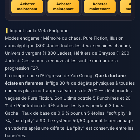
Acheter
Acheter
Acheter
Achet
maintenant
maintenant
maintenant
mainte
Impact sur la Meta Endgame
Modes endgame : Mémoire du chaos, Pure Fiction, Illusion
apocalyptique (800 Jades toutes les deux semaines chacun),
Univers divergent (1 800 Jades), Héritiers de Chrysos (1 200
Jades). Ces sources renouvelables sont le moteur de la
progression F2P.
La compétence d'Allégresse de Yao Guang,
Que ta fortune
éclate en flammes
, inflige 80 % de dégâts physiques à tous les
ennemis plus cinq frappes aléatoires de 20 % — idéal pour les
vagues de Pure Fiction. Son Ultime octroie 5 Punchlines et 20
% de Pénétration de RÉS à tous les types pendant 3 tours.
Gacha : Taux de base de 0,6 % pour un 5 étoiles, "soft pity" à
74, "hard pity" à 90. Le système 50/50 garantit le personnage
en vedette après une défaite. La "pity" est conservée entre les
bannières.