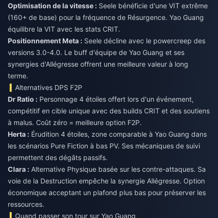
Optimisation de la vitesse :
Seele bénéficie d'une VIT extrême
(160+ de base) pour la fréquence de Résurgence. Yao Guang
équilibre la VIT avec les stats CRIT.
Positionnement Meta :
Seele décline avec le powercreep des
versions 3.0-4.0. Le buff d'équipe de Yao Guang et ses
synergies d'Allégresse offrent une meilleure valeur à long
terme.
Alternatives DPS F2P
Dr Ratio :
Personnage 4 étoiles offert lors d'un événement,
compétitif en cible unique avec des builds CRIT et des soutiens
à malus. Coût zéro = meilleure option F2P.
Herta :
Érudition 4 étoiles, zone comparable à Yao Guang dans
les scénarios Pure Fiction à bas PV. Ses mécaniques de suivi
permettent des dégâts passifs.
Clara :
Alternative Physique basée sur les contre-attaques. Sa
voie de la Destruction empêche la synergie Allégresse. Option
économique acceptant un plafond plus bas pour préserver les
ressources.
Quand passer son tour sur Yao Guang