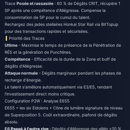
Trace
Posée et rassasiée
: 60 % de Dégâts CRIT, récupère 1
SP après une compétence d'Allégresse. Compense la
consommation de SP pour le cumul du talent.
Rechargez des jades stellaires Honkai Star Rail
via BitTopup
pour des transactions rapides et sécurisées.
Priorité des Traces
Ultime
- Maximise le temps de présence de la Pénétration de
RÉS et la génération de Punchlines.
Compétence
- Efficacité de la durée de la Zone et buff de
dégâts d'Allégresse.
Attaque normale
- Dégâts marginaux pendant les phases de
recharge d'énergie.
Le talent s'améliore automatiquement via E3/E5, rendant
l'investissement direct moins critique.
Configuration P2W : Analyse E6S5
E6S5 = les six Eidolons + Cône de lumière signature de niveau
de Superposition 5. Coût extraordinaire, plafond de dégâts
absolu.
E6
Passé à l'autre rive
:
Dégâts d'Allégresse des alliés +20 %,