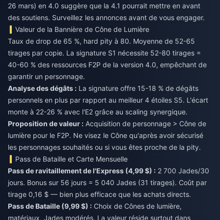
26 mars) en 4.0 suggère que la 4.1 pourrait mettre en avant
des soutiens. Surveillez les annonces avant de vous engager.
Valeur de la Bannière de Cône de Lumière
Taux de drop de 65 %, hard pity à 80. Moyenne de 52-65
tirages par copie. La signature S1 nécessite 52-80 tirages =
40-60 % des ressources F2P de la version 4.0, empêchant de
garantir un personnage.
Analyse des dégâts :
La signature offre 15-18 % de dégâts
personnels en plus par rapport au meilleur 4 étoiles S5. L'écart
monte à 22-26 % avec l'E2 grâce au scaling synergique.
Proposition de valeur :
Acquisition de personnage > Cône de
lumière pour le F2P. Ne visez le Cône qu'après avoir sécurisé
les personnages souhaités ou si vous êtes proche de la pity.
Pass de Bataille et Carte Mensuelle
Pass de ravitaillement de l'Express (4,99 $) :
2 700 Jades/30
jours. Bonus sur 56 jours = 5 040 Jades (31 tirages). Coût par
tirage 0,16 $ — bien plus efficace que les achats directs.
Pass de Bataille (9,99 $) :
Choix de Cônes de lumière,
matériaux, Jades modérés. La valeur réside surtout dans