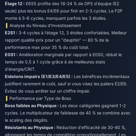
Étage 12 :
E6S5 profite des 18-24 % de DPS d'équipe (E2
seule) plus les bonus E4/E6 pour finir en 2-3 cycles. Le F2P
monte à 5-6 cycles, manquant parfois les 3 étoiles.
Analyse du Niveau d'Investissement
E2S1 :
3-4 cycles à l'étage 12, 3 étoiles confortables. Meilleur
rapport qualité-prix pour un "dauphin" — 80 % de la
performance max pour 35 % du coût total.
E0S1 :
Amélioration marginale par rapport à E0S0, réduit le
temps de 0,5 à 1 cycle grâce à de meilleures stats
d'énergie/CRIT.
Eidolons impairs (E1/E3/E4/E5) :
Les bénéfices incrémentaux
justifient rarement le coût, sauf si vous visez les paliers E2/E6.
Évitez de vous arrêter sur un chiffre impair.
Performance par Type de Boss
Boss faibles au Physique :
Les deux catégories gagnent 1-2
cycles. Le multiplicateur de faiblesse de 40 % se combine avec
le scaling des dégâts.
Résistants au Physique :
Réduction d'efficacité de 30-40 %,
allongeant les temps de complétion proportionnellement. Les