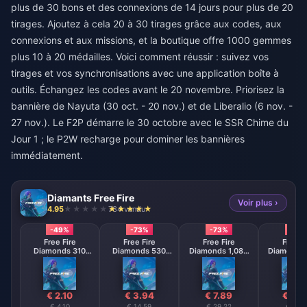
plus de 30 bons et des connexions de 14 jours pour plus de 20
tirages. Ajoutez à cela 20 à 30 tirages grâce aux codes, aux
connexions et aux missions, et la boutique offre 1000 gemmes
plus 10 à 20 médailles. Voici comment réussir : suivez vos
tirages et vos synchronisations avec une application boîte à
outils. Échangez les codes avant le 20 novembre. Priorisez la
bannière de Nayuta (30 oct. - 20 nov.) et de Liberalio (6 nov. -
27 nov.). Le F2P démarre le 30 octobre avec le SSR Chime du
Jour 1 ; le P2W recharge pour dominer les bannières
immédiatement.
Diamants Free Fire
Voir plus ›
4.95
734 vendu
-49%
-73%
-73%
-73
Free Fire
Free Fire
Free Fire
Free F
Diamonds 310
Diamonds 530
Diamonds 1,080
Diamonds 
Diamonds
Diamonds
Diamonds
Diamo
【Middle East
【Middle East
【Middle 
region optional】
region optional】
region opt
€ 2.10
€ 3.94
€ 7.89
€ 15.
€ 4.10
€ 14.59
€ 29.22
€ 58.4