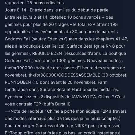
rapportent 25 bons ordinaires.
Jours 8-14 : Entrée dans le milieu du début de partie
Entre les jours 8 et 14, obtenez 10 bons avancés + des
gemmes pour plus de 20 tirages – le total F2P atteint 198
opportunités. Les événements du 30 octobre démarrent :
Goddess Fall (sautez Eden vs Queen dans les chapitres 41-42,
allez à la boutique Lost Relics), Surface Beta (grille RNG pour
les gemmes), REBUILD EDEN (ressources d'abri). La boutique
Goddess Fall seule donne 1000 gemmes. Nouveaux codes :
thxfor990000 (boîte de croissance d'1 heure des streams de
novembre), thxfor980000/GODDESSASSEMBLE (30 octobre),
PUNYQUEEN (10 bons avant le 20 novembre). Farm
l'endurance dans Surface Beta et Hard pour les médailles.
Synchronisez ces 2 dispositifs de IAMNAYUTA. Chime ? C'est
votre centrale F2P (buffs Burst II).
—(Note de l'éditeur : Chime a porté mon équipe F2P à travers
des modes infernaux plus de fois que je ne peux compter.)
Pour
recharger Goddess of Victory NIKKE pour progresser
,
BitTopup offre les tarifs les plus bas, un crédit instantané à