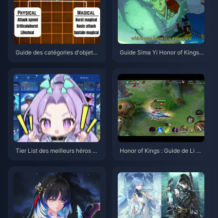
Guide des catégories d'objets
Guide Sima Yi Honor of Kings |
de Honor of Kings | Juillet 202
Juillet 2026
6
Tier List des meilleurs héros en
Honor of Kings : Guide de Li Xi
soloQ sur Honor of Kings | Juill
n Jungle | Juillet 2026
et 2026