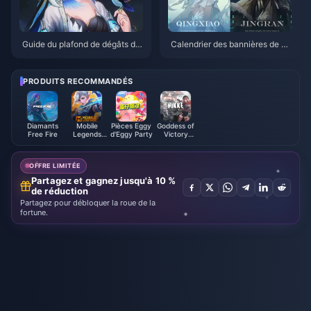
Guide du plafond de dégâts de
Calendrier des bannières de W
Yangyang Xuanling | Juillet 20
uthering Waves 3.6 | Juillet 20
26
26
PRODUITS RECOMMANDÉS
Diamants
Mobile
Pièces Eggy
Goddess of
Free Fire
Legends
d'Eggy Party
Victory
Bang Bang
NIKKE
OFFRE LIMITÉE
Partagez et gagnez jusqu'à 10 %
de réduction
Partagez pour débloquer la roue de la
fortune.