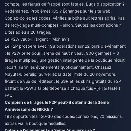
compte, les fautes de frappe sont fatales. Bugs d'application ?
Redémarrez. Problèmes iOS ? Échangez sur le site web.
Copiez-collez les codes. Vérifiez la boîte aux lettres après. Pas
de recyclage multi-comptes – sinon. Sautez les connexions ?
Dites adieu à 20 tirages.
Le P2W vaut-il l'argent ? Mon avis
Le F2P prospère avec 198 opérations sur 22 jours d'événement
; le P2W brille pour l'arène de haut niveau. 900 gemmes = 3
tirages multiples ; une gestion intelligente de la boutique réduit
l'écart. Farm les événements quotidiennement. Chassez
Nayuta/Liberalio. Surveillez la date limite du 20 novembre.
(Point de vue de l'éditeur : le SSR et les skins gratuits du F2P
battent le P2W à faible dépense à chaque fois – je l'ai testé.)
FAQ
Combien de tirages le F2P peut-il obtenir de la 3ème
Anniversaire de NIKKE ?
198 opportunités : 20-30 des codes/connexions, 20 missions,
extras via la boutique/médailles.
Dates de l'événement du 3ème Anniversaire ?