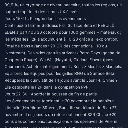
99,9 %, un cryptage de niveau bancaire, toutes les régions, un
support rapide et des scores UX élevés.
Jours 15-21 : Plongée dans les événements
Continuez à farmer Goddess Fall, Surface Beta et REBUILD
EDEN à partir du 30 octobre pour 1000 gemmes + matériaux ;
les médailles F2P s'accumulent à 10-20 grâce à l'exploration.
Total de bons avancés : 20 (10 des connexions +10 du
livestream). Des skins gratuits arrivent : Retro Days (gacha de
Chaperon Rouge), Wu Wei (Nayuta), Glorious Flower (pass
Couronne). Achetez intelligemment : Bons > Moules > Manuels.
Équilibrez les équipes pour les grilles RNG de Surface Beta.
Récupérez le cumulatif de 14 jours avant le Jour 14. Chime ?
Elle catapulte le F2P dans la compétition PvP.
Jours 22-30 : Aborder la poussée de fin de partie
Les événements se terminent le 20 novembre ; la bannière
Liberalio (Hérétique SR Vent, Burst III) se déroule du 6 au 27
novembre. Les joueurs de retour obtiennent SSR Chime +20
bons des connexions/codes/jalons + les épreuves de Pèlerin