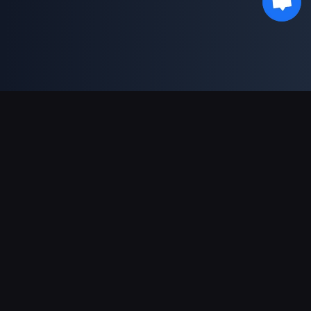
Moyens de paiement acceptés
Partenaire
Genshin Impact Wiki
Honkai: Star Rail WIKI
Zenless Zone Zero WIKI
PUBG Mobile WIKI
BitTopup News