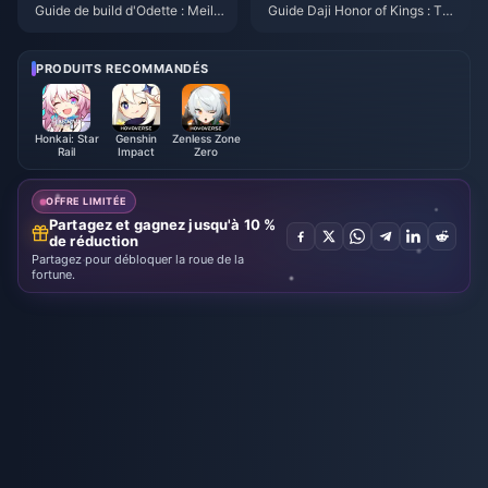
Guide de build d'Odette : Meille
Guide Daji Honor of Kings : Top
ures armes, artéfacts et équipe
10 des astuces | Août 2026
s | Août 2026
PRODUITS RECOMMANDÉS
Honkai: Star
Genshin
Zenless Zone
Rail
Impact
Zero
OFFRE LIMITÉE
Partagez et gagnez jusqu'à 10 %
de réduction
Partagez pour débloquer la roue de la
fortune.