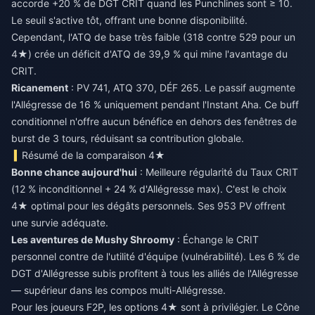
accorde +20 % de DGT CRIT quand les Punchlines sont ≥ 10.
Le seuil s'active tôt, offrant une bonne disponibilité.
Cependant, l'ATQ de base très faible (318 contre 529 pour un
4★) crée un déficit d'ATQ de 39,9 % qui mine l'avantage du
CRIT.
Ricanement
: PV 741, ATQ 370, DÉF 265. Le passif augmente
l'Allégresse de 16 % uniquement pendant l'Instant Aha. Ce buff
conditionnel n'offre aucun bénéfice en dehors des fenêtres de
burst de 3 tours, réduisant sa contribution globale.
Résumé de la comparaison 4★
Bonne chance aujourd'hui
: Meilleure régularité du Taux CRIT
(12 % inconditionnel + 24 % d'Allégresse max). C'est le choix
4★ optimal pour les dégâts personnels. Ses 953 PV offrent
une survie adéquate.
Les aventures de Mushy Shroomy
: Échange le CRIT
personnel contre de l'utilité d'équipe (vulnérabilité). Les 6 % de
DGT d'Allégresse subis profitent à tous les alliés de l'Allégresse
— supérieur dans les compos multi-Allégresse.
Pour les joueurs F2P, les options 4★ sont à privilégier. Le Cône