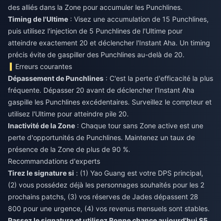
des alliés dans la Zone pour accumuler les Punchlines.
Timing de l'Ultime
: Visez une accumulation de 15 Punchlines,
puis utilisez l'injection de 5 Punchlines de l'Ultime pour
atteindre exactement 20 et déclencher l'Instant Aha. Un timing
précis évite de gaspiller des Punchlines au-delà de 20.
Erreurs courantes
Dépassement de Punchlines
: C'est la perte d'efficacité la plus
fréquente. Dépasser 20 avant de déclencher l'Instant Aha
gaspille les Punchlines excédentaires. Surveillez le compteur et
utilisez l'Ultime pour atteindre pile 20.
Inactivité de la Zone
: Chaque tour sans Zone active est une
perte d'opportunités de Punchlines. Maintenez un taux de
présence de la Zone de plus de 90 %.
Recommandations d'experts
Tirez le signature si
: (1) Yao Guang est votre DPS principal,
(2) vous possédez déjà les personnages souhaités pour les 2
prochains patchs, (3) vos réserves de Jades dépassent 28
800 pour une urgence, (4) vos revenus mensuels sont stables.
Passez le signature et utilisez Bonne chance aujourd'hui S5