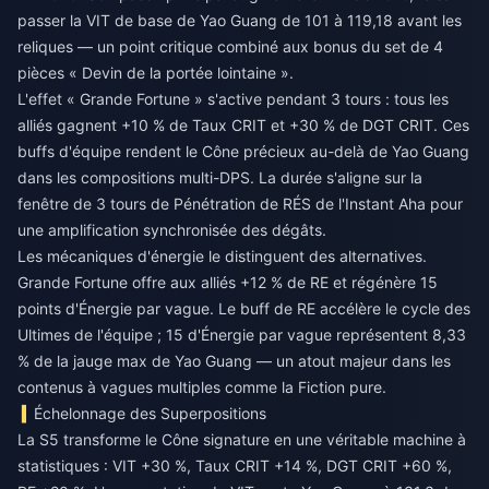
passer la VIT de base de Yao Guang de 101 à 119,18 avant les
reliques — un point critique combiné aux bonus du set de 4
pièces « Devin de la portée lointaine ».
L'effet « Grande Fortune » s'active pendant 3 tours : tous les
alliés gagnent +10 % de Taux CRIT et +30 % de DGT CRIT. Ces
buffs d'équipe rendent le Cône précieux au-delà de Yao Guang
dans les compositions multi-DPS. La durée s'aligne sur la
fenêtre de 3 tours de Pénétration de RÉS de l'Instant Aha pour
une amplification synchronisée des dégâts.
Les mécaniques d'énergie le distinguent des alternatives.
Grande Fortune offre aux alliés +12 % de RE et régénère 15
points d'Énergie par vague. Le buff de RE accélère le cycle des
Ultimes de l'équipe ; 15 d'Énergie par vague représentent 8,33
% de la jauge max de Yao Guang — un atout majeur dans les
contenus à vagues multiples comme la Fiction pure.
Échelonnage des Superpositions
La S5 transforme le Cône signature en une véritable machine à
statistiques : VIT +30 %, Taux CRIT +14 %, DGT CRIT +60 %,