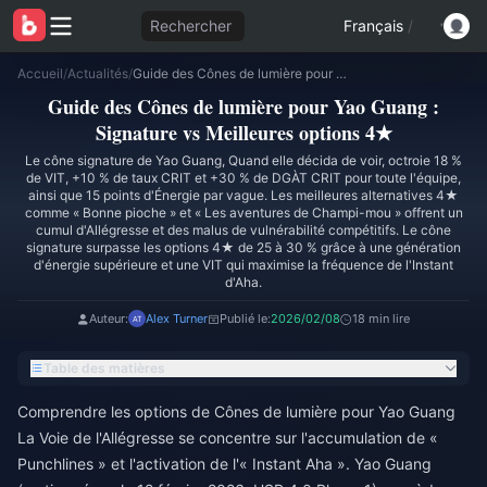
Rechercher
Français
/
Accueil
/
Actualités
/
Guide des Cônes de lumière pour Yao Guang : Signature vs Meilleures options 4★
Guide des Cônes de lumière pour Yao Guang :
Signature vs Meilleures options 4★
Le cône signature de Yao Guang, Quand elle décida de voir, octroie 18 %
de VIT, +10 % de taux CRIT et +30 % de DGÀT CRIT pour toute l'équipe,
ainsi que 15 points d'Énergie par vague. Les meilleures alternatives 4★
comme « Bonne pioche » et « Les aventures de Champi-mou » offrent un
cumul d'Allégresse et des malus de vulnérabilité compétitifs. Le cône
signature surpasse les options 4★ de 25 à 30 % grâce à une génération
d'énergie supérieure et une VIT qui maximise la fréquence de l'Instant
d'Aha.
Auteur:
Alex Turner
Publié le:
2026/02/08
18 min lire
Table des matières
Comprendre les options de Cônes de lumière pour Yao Guang
La Voie de l'Allégresse se concentre sur l'accumulation de «
Punchlines » et l'activation de l'« Instant Aha ». Yao Guang