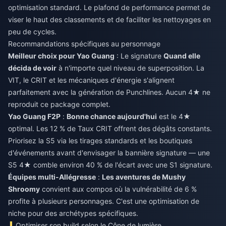
optimisation standard. Le plafond de performance permet de
viser le haut des classements et de faciliter les nettoyages en
peu de cycles.
Recommandations spécifiques au personnage
Meilleur choix pour Yao Guang
: Le signature
Quand elle
décida de voir
à n'importe quel niveau de superposition. La
VIT, le CRIT et les mécaniques d'énergie s'alignent
parfaitement avec la génération de Punchlines. Aucun 4★ ne
reproduit ce package complet.
Yao Guang F2P
:
Bonne chance aujourd'hui
est le 4★
optimal. Les 12 % de Taux CRIT offrent des dégâts constants.
Priorisez la S5 via les tirages standards et les boutiques
d'événements avant d'envisager la bannière signature — une
S5 4★ comble environ 40 % de l'écart avec une S1 signature.
Équipes multi-Allégresse
:
Les aventures de Mushy
Shroomy
convient aux compos où la vulnérabilité de 6 %
profite à plusieurs personnages. C'est une optimisation de
niche pour des archétypes spécifiques.
Optimiser son build selon le Cône de lumière