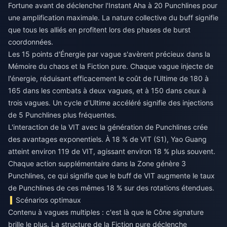
Fortune avant de déclencher l'Instant Aha à 20 Punchlines pour
une amplification maximale. La nature collective du buff signifie
que tous les alliés en profitent lors des phases de burst
coordonnées.
Les 15 points d'Énergie par vague s'avèrent précieux dans la
Mémoire du chaos et la Fiction pure. Chaque vague injecte de
l'énergie, réduisant efficacement le coût de l'Ultime de 180 à
165 dans les combats à deux vagues, et à 150 dans ceux à
trois vagues. Un cycle d'Ultime accéléré signifie des injections
de 5 Punchlines plus fréquentes.
L'interaction de la VIT avec la génération de Punchlines crée
des avantages exponentiels. À 18 % de VIT (S1), Yao Guang
atteint environ 119 de VIT, agissant environ 18 % plus souvent.
Chaque action supplémentaire dans la Zone génère 3
Punchlines, ce qui signifie que le buff de VIT augmente le taux
de Punchlines de ces mêmes 18 % sur des rotations étendues.
Scénarios optimaux
Contenu à vagues multiples : c'est là que le Cône signature
brille le plus. La structure de la Fiction pure déclenche