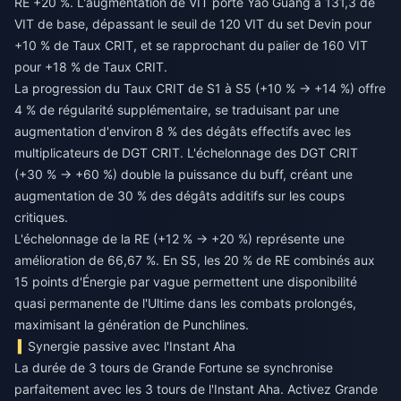
RE +20 %. L'augmentation de VIT porte Yao Guang à 131,3 de
VIT de base, dépassant le seuil de 120 VIT du set Devin pour
+10 % de Taux CRIT, et se rapprochant du palier de 160 VIT
pour +18 % de Taux CRIT.
La progression du Taux CRIT de S1 à S5 (+10 % → +14 %) offre
4 % de régularité supplémentaire, se traduisant par une
augmentation d'environ 8 % des dégâts effectifs avec les
multiplicateurs de DGT CRIT. L'échelonnage des DGT CRIT
(+30 % → +60 %) double la puissance du buff, créant une
augmentation de 30 % des dégâts additifs sur les coups
critiques.
L'échelonnage de la RE (+12 % → +20 %) représente une
amélioration de 66,67 %. En S5, les 20 % de RE combinés aux
15 points d'Énergie par vague permettent une disponibilité
quasi permanente de l'Ultime dans les combats prolongés,
maximisant la génération de Punchlines.
Synergie passive avec l'Instant Aha
La durée de 3 tours de Grande Fortune se synchronise
parfaitement avec les 3 tours de l'Instant Aha. Activez Grande