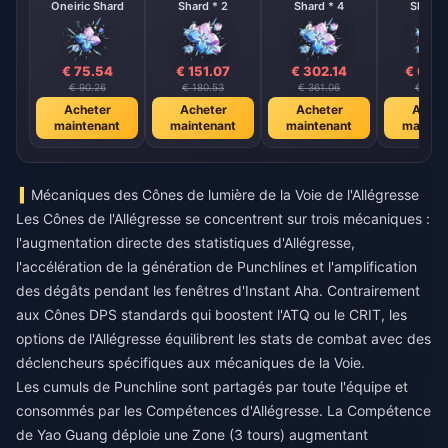
Oneiric Shard
Shard * 2
Shard * 4
Shard 
€ 75.54
€ 151.07
€ 302.14
€ 604
€ 90.26
€ 180.53
€ 361.06
€ 722.
Acheter
Acheter
Acheter
Achet
maintenant
maintenant
maintenant
mainte
Mécaniques des Cônes de lumière de la Voie de l'Allégresse
Les Cônes de l'Allégresse se concentrent sur trois mécaniques :
l'augmentation directe des statistiques d'Allégresse,
l'accélération de la génération de Punchlines et l'amplification
des dégâts pendant les fenêtres d'Instant Aha. Contrairement
aux Cônes DPS standards qui boostent l'ATQ ou le CRIT, les
options de l'Allégresse équilibrent les stats de combat avec des
déclencheurs spécifiques aux mécaniques de la Voie.
Les cumuls de Punchline sont partagés par toute l'équipe et
consommés par les Compétences d'Allégresse. La Compétence
de Yao Guang déploie une Zone (3 tours) augmentant