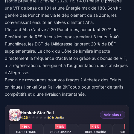
(sortie prévue le 12 février 2026, HSR 4.0 Phase 1) possède
une VIT de base de 101 et une Énergie max de 180. Son kit
génère des Punchlines via le déploiement de sa Zone, les
convertissant ensuite en salves d'Instant Aha.
L'Instant Aha s'active à 20 Punchlines, accordant 20 % de
Pénétration de RÉS à tous les types pendant 3 tours. À 40
Punchlines, les DGT de l'Allégresse ignorent 20 % de DÉF
supplémentaire. Le choix du Cône de lumière impacte
directement la fréquence d'activation grâce aux bonus de VIT,
à la régénération d'énergie et à l'augmentation des statistiques
d'Allégresse.
Besoin de ressources pour vos tirages ?
Achetez des Éclats
oniriques Honkai Star Rail
via BitTopup pour profiter de tarifs
compétitifs et d'une livraison instantanée.
Honkai: Star Rail
Voir plus ›
4.26
906 vendu
-16%
-16%
-16%
-16%
6480 + 1600
8080 Oneiric
8080 Oneiric
8080 One