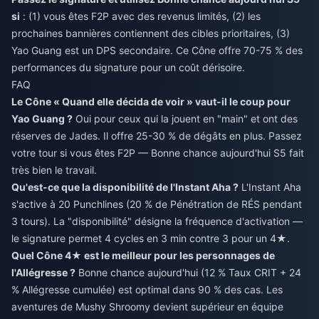
si
: (1) vous êtes F2P avec des revenus limités, (2) les
prochaines bannières contiennent des cibles prioritaires, (3)
Yao Guang est un DPS secondaire. Ce Cône offre 70-75 % des
performances du signature pour un coût dérisoire.
FAQ
Le Cône « Quand elle décida de voir » vaut-il le coup pour
Yao Guang ?
Oui pour ceux qui la jouent en "main" et ont des
réserves de Jades. Il offre 25-30 % de dégâts en plus. Passez
votre tour si vous êtes F2P — Bonne chance aujourd'hui S5 fait
très bien le travail.
Qu'est-ce que la disponibilité de l'Instant Aha ?
L'Instant Aha
s'active à 20 Punchlines (20 % de Pénétration de RÉS pendant
3 tours). La "disponibilité" désigne la fréquence d'activation —
le signature permet 4 cycles en 3 min contre 3 pour un 4★.
Quel Cône 4★ est le meilleur pour les personnages de
l'Allégresse ?
Bonne chance aujourd'hui (12 % Taux CRIT + 24
% Allégresse cumulée) est optimal dans 90 % des cas. Les
aventures de Mushy Shroomy devient supérieur en équipe