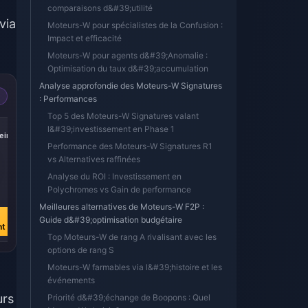
comparaisons d&#39;utilité
via
Moteurs-W pour spécialistes de la Confusion :
Impact et efficacité
Moteurs-W pour agents d&#39;Anomalie :
Optimisation du taux d&#39;accumulation
Analyse approfondie des Moteurs-W Signatures
: Performances
Top 5 des Moteurs-W Signatures valant
-17%
-17%
-17%
l&#39;investissement en Phase 1
iric
Express Supply
300 + 30 Oneiric
60 Oneiric Shard
Pass
Shard
Performance des Moteurs-W Signatures R1
vs Alternatives raffinées
Analyse du ROI : Investissement en
€ 3.76
€ 3.77
€ 0.74
Polychromes vs Gain de performance
€ 4.51
€ 4.51
€ 0.89
Meilleures alternatives de Moteurs-W F2P :
Acheter
Acheter
Acheter
Guide d&#39;optimisation budgétaire
nt
maintenant
maintenant
maintenant
Top Moteurs-W de rang A rivalisant avec les
options de rang S
Moteurs-W farmables via l&#39;histoire et les
événements
urs
Priorité d&#39;échange de Boopons : Quel