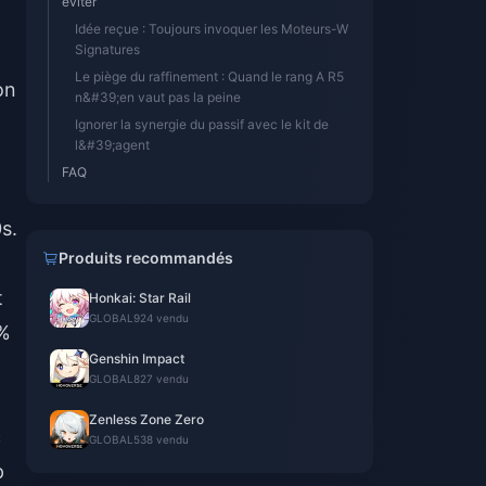
éviter
Idée reçue : Toujours invoquer les Moteurs-W
Signatures
Le piège du raffinement : Quand le rang A R5
on
n&#39;en vaut pas la peine
Ignorer la synergie du passif avec le kit de
l&#39;agent
FAQ
s.
Produits recommandés
t
Honkai: Star Rail
GLOBAL
924 vendu
 %
Genshin Impact
GLOBAL
827 vendu
Zenless Zone Zero
c
GLOBAL
538 vendu
p