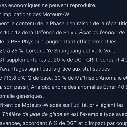
tives économiques ne peuvent reproduire.
t implications des Moteurs-W
ent le contenu de la Phase 1 en raison de la répartiti
s 10 à 12 de la Défense de Shiyu.
Éclat du fendoir de
de la RES Physique, augmentant efficacement les
 20 à 25 %. Lorsque Ye Shunguang active le Voile
DGT supplémentaires et 20 % de DGT CRIT pendant 40
'avantages significatifs grâce aux statistiques
c 713,8 d'ATQ de base, 30 % de Maîtrise d'Anomalie e
a son passif, Aria déclenche des anomalies Éther 40
omalie génériques.
tent de Moteurs-W axés sur l'utilité, privilégiant les
a
Théière de jade de glace
en est l'exemple type ave
e avancée, accordant 6 % de DGT et d'Impact par cou