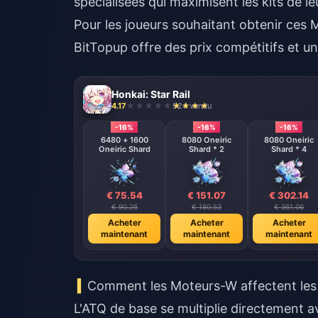
spécialisées qui maximisent les kits de le
Pour les joueurs souhaitant obtenir ces 
BitTopup offre des prix compétitifs et u
Honkai: Star Rail
4.17
924 vendu
-16%
-16%
-16%
6480 + 1600
8080 Oneiric
8080 Oneiric
Oneiric Shard
Shard * 2
Shard * 4
€ 75.54
€ 151.07
€ 302.14
€ 90.26
€ 180.53
€ 361.06
Acheter
Acheter
Acheter
maintenant
maintenant
maintenant
Comment les Moteurs-W affectent les
L'ATQ de base se multiplie directement av