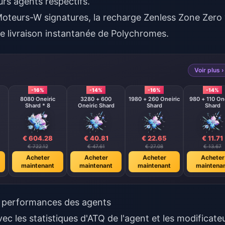
urs agents respectifs.
Moteurs-W signatures, la
recharge Zenless Zone Zero
ne livraison instantanée de Polychromes.
Voir plus ›
-16%
-14%
-16%
-14%
8080 Oneiric
3280 + 600
1980 + 260 Oneiric
980 + 110 One
Shard * 8
Oneiric Shard
Shard
Shard
€ 604.28
€ 40.81
€ 22.65
€ 11.71
€ 722.12
€ 47.61
€ 27.08
€ 13.67
Acheter
Acheter
Acheter
Acheter
maintenant
maintenant
maintenant
maintena
 performances des agents
ec les statistiques d'ATQ de l'agent et les modificate