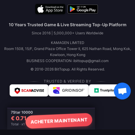
10 Years Trusted Game & Live Streaming Top-Up Platform
Since 2016 | 5,000,000+ Users Worldwide
KAMAGEN LIMITED
Room 1508, 15/F, Grand Plaza Office Tower II, 625 Nathan Road, Mong Kok,
Kowloon, Hong Kong
BUSINESS COOPERATION: ibittopup@gmail.com
© 2016-2026 BitTopup. All Rights Reserved.
TRUSTED & VERIFIED BY
7Star 10000
€ 0.71
ACHETER MAINTENANT
Total · x1