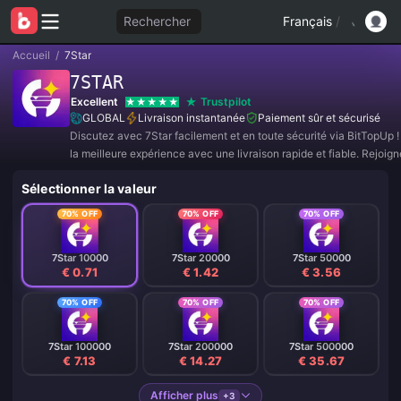
Rechercher
Français
/
Accueil
/
7Star
7STAR
Excellent
Trustpilot
GLOBAL
Livraison instantanée
Paiement sûr et sécurisé
Discutez avec 7Star facilement et en toute sécurité via BitTopUp !
la meilleure expérience avec une livraison rapide et fiable. Rejoi
dès maintenant pour des offres exclusives et des réductions incroy
Sélectionner la valeur
70% OFF
70% OFF
70% OFF
7Star 10000
7Star 20000
7Star 50000
€ 0.71
€ 1.42
€ 3.56
70% OFF
70% OFF
70% OFF
7Star 100000
7Star 200000
7Star 500000
€ 7.13
€ 14.27
€ 35.67
Afficher plus
+3