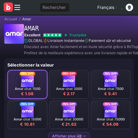
Rechercher
Français
/
Accueil
/
Amar
AMAR
Excellent
Trustpilot
GLOBAL
Livraison instantanée
Paiement sûr et sécurisé
Discutez avec Amar facilement et en toute sécurité grâce à BitTop
Profitez de la meilleure expérience avec une livraison rapide et fia
Rejoignez-nous dès maintenant pour des offres exclusives et des 
Sélectionner la valeur
incroyables ! ✨
70% OFF
70% OFF
70% OFF
Amar chat 1500
Amar chat 3000
Amar chat 7500
€ 1.08
€ 2.17
€ 5.41
70% OFF
70% OFF
70% OFF
Amar chat 15000
Amar chat 30000
Amar chat 75000
€ 10.81
€ 21.62
€ 54.06
Afficher plus
+2