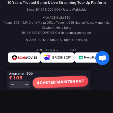
10 Years Trusted Game & Live Streaming Top-Up Platform
Since 2016 | 5,000,000+ Users Worldwide
KAMAGEN LIMITED
Room 1508, 15/F, Grand Plaza Office Tower II, 625 Nathan Road, Mong Kok,
Kowloon, Hong Kong
BUSINESS COOPERATION: ibittopup@gmail.com
© 2016-2026 BitTopup. All Rights Reserved.
TRUSTED & VERIFIED BY
Amar chat 1500
€ 1.08
ACHETER MAINTENANT