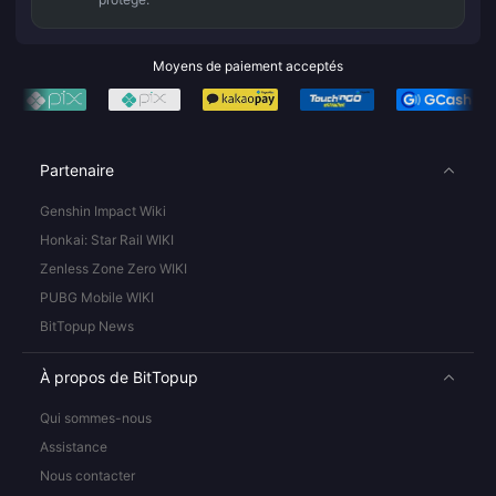
Moyens de paiement acceptés
Partenaire
Genshin Impact Wiki
Honkai: Star Rail WIKI
Zenless Zone Zero WIKI
PUBG Mobile WIKI
BitTopup News
À propos de BitTopup
Qui sommes-nous
Assistance
Nous contacter