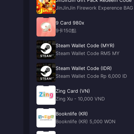
JinJinJin Gift Pack Redeem Code
JinJinJin Firework Experence BAG
9 Card 980x
9卡150點
Steam Wallet Code (MYR)
Steam Wallet Code RM5 MY
Steam Wallet Code (IDR)
Steam Wallet Code Rp 6,000 ID
Zing Card (VN)
Zing Xu - 10,000 VND
Booknlife (KR)
Booknlife (KR) 5,000 WON