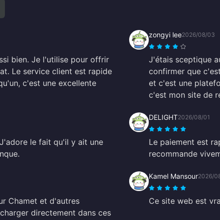
zongyi lee
2026/08/03
 bien. Je l'utilise pour offrir
J'étais sceptique a
at. Le service client est rapide
confirmer que c'es
qu'un, c'est une excellente
et c'est une platef
c'est mon site de r
DELIGHT
2026/08/01
J'adore le fait qu'il y ait une
Le paiement est rap
anque.
recommande vivem
Kamel Mansour
2026/0
our Chamet et d'autres
Ce site web est vra
recharger directement dans ces