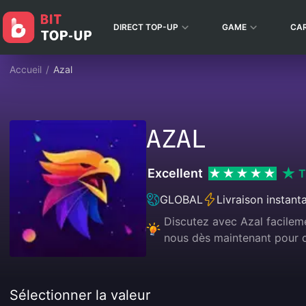
DIRECT TOP-UP
GAME
CA
Accueil
/
Azal
AZAL
Excellent
T
GLOBAL
Livraison instant
Discutez avec Azal facileme
nous dès maintenant pour d
Sélectionner la valeur