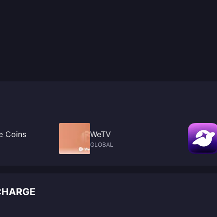
e Coins
WeTV
GLOBAL
ECHARGE