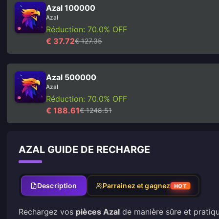
Azal 100000
Azal
Réduction: 70.0% OFF
€ 37.72
€ 127.35
Azal 500000
Azal
Réduction: 70.0% OFF
€ 188.61
€ 1248.51
AZAL GUIDE DE RECHARGE
Description
Parrainez et gagnez
HOT
Rechargez vos
pièces Azal
de manière sûre et pratiq