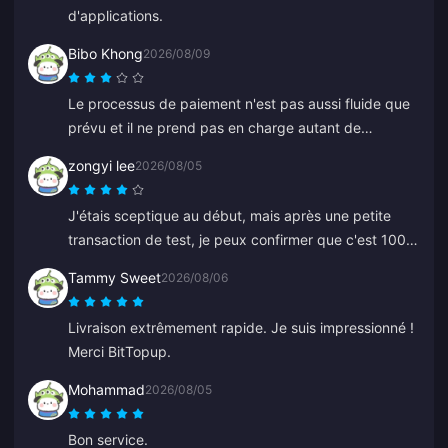
d'applications.
Bibo Khong
2026/08/09
Le processus de paiement n'est pas aussi fluide que
prévu et il ne prend pas en charge autant de
méthodes de paiement que je l'espérais. Le site web
zongyi lee
2026/08/05
a parfois des ralentissements ou se fige pendant la
recharge, et le service client est lent à répondre. De
J'étais sceptique au début, mais après une petite
plus, le moment où les paiements sont traités n'est
transaction de test, je peux confirmer que c'est 100
pas clair. Si ces problèmes étaient résolus, ce serait
% fiable. Les prix sont bien moins chers que la
beaucoup plus fiable.
Tammy Sweet
2026/08/06
moyenne et c'est une plateforme vraiment solide.
Tant que les prix restent les mêmes, c'est mon site de
Livraison extrêmement rapide. Je suis impressionné !
référence.
Merci BitTopup.
Mohammad
2026/08/05
Bon service.