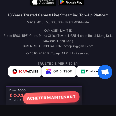
10 Years Trusted Game & Live Streaming Top-Up Platform
Since 2016 | 5,000,000+ Users Worldwide
KAMAGEN LIMITED
Room 1508, 15/F, Grand Plaza Office Tower II, 625 Nathan Road, Mong Kok,
Kowloon, Hong Kong
BUSINESS COOPERATION: ibittopup@gmail.com
© 2016-2026 BitTopup. All Rights Reserved.
TRUSTED & VERIFIED BY
Dimo 1000
€ 0.74
ACHETER MAINTENANT
Total · x1