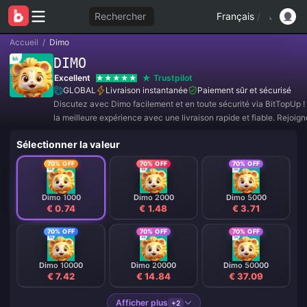
Rechercher
Français
/
Accueil
/
Dimo
DIMO
Excellent
Trustpilot
GLOBAL
Livraison instantanée
Paiement sûr et sécurisé
Discutez avec Dimo facilement et en toute sécurité via BitTopUp ! 
la meilleure expérience avec une livraison rapide et fiable. Rejoi
dès maintenant pour des offres exclusives et des réductions incroy
Sélectionner la valeur
70% OFF
70% OFF
70% OFF
Dimo 1000
Dimo 2000
Dimo 5000
€ 0.74
€ 1.48
€ 3.71
70% OFF
70% OFF
70% OFF
Dimo 10000
Dimo 20000
Dimo 50000
€ 7.42
€ 14.84
€ 37.09
Afficher plus
+2