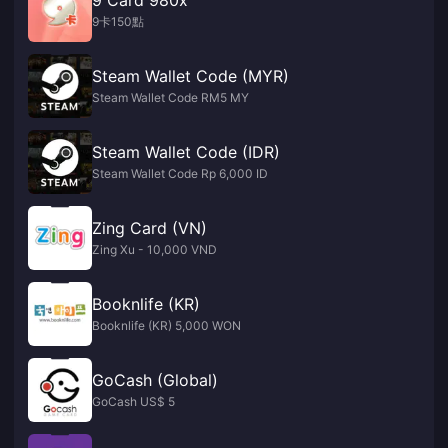
9卡150點
Steam Wallet Code (MYR)
Steam Wallet Code RM5 MY
Steam Wallet Code (IDR)
Steam Wallet Code Rp 6,000 ID
Zing Card (VN)
Zing Xu - 10,000 VND
Booknlife (KR)
Booknlife (KR) 5,000 WON
GoCash (Global)
GoCash US$ 5