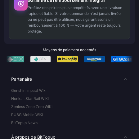
Garantie de remboursement intégral
Profitez des prix les plus compétitifs avec une livraison
rapide et fiable. Si votre commande n'est jamais livrée
ou ne peut pas être utilisée, nous garantissons un
remboursement à 100 % — votre argent reste toujours
protégé.
Moyens de paiement acceptés
Partenaire
Genshin Impact Wiki
Honkai: Star Rail WIKI
Zenless Zone Zero WIKI
PUBG Mobile WIKI
BitTopup News
À propos de BitTopup