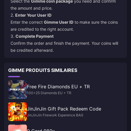
Select the
Gimme coin package
you need and confirm
the amount and price.
2.
Enter Your User ID
Enter the correct
Gimme User ID
to make sure the coins
are credited to the right account.
3.
Complete Payment
Confirm the order and finish the payment. Your coins will
be credited afterward.
GIMME PRODUITS SIMILAIRES
Free Fire Diamonds EU + TR
100+25 Diamonds EU + TR
JinJinJin Gift Pack Redeem Code
JinJinJin Firework Experence BAG
9 Card 980x