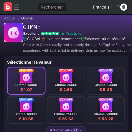
Rechercher
Français
/
Accueil
/
Gimme
GIMME
Excellent
Trustpilot
GLOBAL
Livraison instantanée
Paiement sûr et sécurisé
Chat with Gimme easily and securely through BitTopUp! Enjoy the 
experience with fast, reliable delivery. Join us now for exclusive o
amazing discounts! ✨
Sélectionner la valeur
70% OFF
70% OFF
70% OFF
Gimme 10000
Gimme 25000
Gimme 50000
€ 1.07
€ 2.66
€ 5.33
70% OFF
70% OFF
70% OFF
Gimme 100000
Gimme 250000
Gimme 500000
€ 10.65
€ 26.63
€ 53.28
Afficher plus
+2