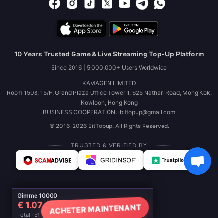
10 Years Trusted Game & Live Streaming Top-Up Platform
Since 2016 | 5,000,000+ Users Worldwide
KAMAGEN LIMITED
Room 1508, 15/F, Grand Plaza Office Tower II, 625 Nathan Road, Mong Kok,
Kowloon, Hong Kong
BUSINESS COOPERATION: ibittopup@gmail.com
© 2016-2026 BitTopup. All Rights Reserved.
TRUSTED & VERIFIED BY
Gimme 10000
€ 1.07
ACHETER MAINTENANT
Total · x1