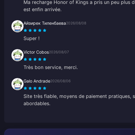
Ma recharge Honor of Kings a pris un peu plus d
est enfin arrivée.
Айзирек Тиленбаева
2026/08/08
Super !
Victor Cobos
2026/08/07
Très bon service, merci.
Galo Andrade
2026/08/06
Site très fiable, moyens de paiement pratiques, 
abordables.