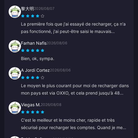
黎大明
2026/08/07
La première fois que j'ai essayé de recharger, ça n'a
pas fonctionné, j'ai peut-être saisi le mauvais
identifiant. Le service client a traité un
Farhan Nafis
2026/08/06
remboursement pour moi. La deuxième tentative a
fonctionné sans aucun problème. Je continuerai à
Bien, ok, sympa.
utiliser le site.
A Jordi Cortez
2026/08/06
Le moyen le plus courant pour moi de recharger dans
mon pays est via OXXO, et cela prend jusqu'à 48
heures pour recevoir mes diamants.
Viegas M.
2026/08/08
C'est le meilleur et le moins cher, rapide et très
sécurisé pour recharger les comptes. Quand je me
suis trompé sur un ancien identifiant, Anna a corrigé