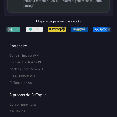
remboursement à 100 % — votre argent reste toujours
protégé.
Moyens de paiement acceptés
Partenaire
Genshin Impact Wiki
Honkai: Star Rail WIKI
Zenless Zone Zero WIKI
PUBG Mobile WIKI
BitTopup News
À propos de BitTopup
Qui sommes-nous
Assistance