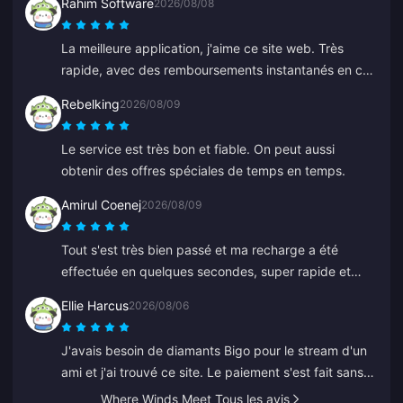
Rahim Software
2026/08/08
ça rapidement et a rechargé le bon.
La meilleure application, j'aime ce site web. Très
rapide, avec des remboursements instantanés en cas
de problème.
Rebelking
2026/08/09
Le service est très bon et fiable. On peut aussi
obtenir des offres spéciales de temps en temps.
Amirul Coenej
2026/08/09
Tout s'est très bien passé et ma recharge a été
effectuée en quelques secondes, super rapide et
facile !
Ellie Harcus
2026/08/06
J'avais besoin de diamants Bigo pour le stream d'un
ami et j'ai trouvé ce site. Le paiement s'est fait sans
problème et les diamants sont apparus tout de suite.
Where Winds Meet Tous les avis