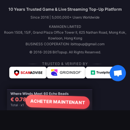
10 Years Trusted Game & Live Streaming Top-Up Platform
Since 2016 | 5,000,000+ Users Worldwide
KAMAGEN LIMITED
Room 1508, 15/F, Grand Plaza Office Tower II, 625 Nathan Road, Mong Kok,
Kowloon, Hong Kong
BUSINESS COOPERATION: ibittopup@gmail.com
© 2016-2026 BitTopup. All Rights Reserved.
TRUSTED & VERIFIED BY
Where Winds Meet 60 Echo Beads
€ 0.78
ACHETER MAINTENANT
Total · x1