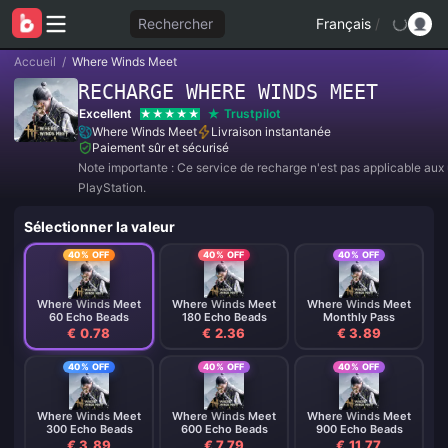
Rechercher
Français
/
Accueil
/
Where Winds Meet
RECHARGE WHERE WINDS MEET
Excellent
Trustpilot
Where Winds Meet
Livraison instantanée
Paiement sûr et sécurisé
Note importante : Ce service de recharge n'est pas applicable aux u
PlayStation.
Sélectionner la valeur
40% OFF
40% OFF
40% OFF
Where Winds Meet
Where Winds Meet
Where Winds Meet
60 Echo Beads
180 Echo Beads
Monthly Pass
€ 0.78
€ 2.36
€ 3.89
40% OFF
40% OFF
40% OFF
Where Winds Meet
Where Winds Meet
Where Winds Meet
300 Echo Beads
600 Echo Beads
900 Echo Beads
€ 3.89
€ 7.79
€ 11.77