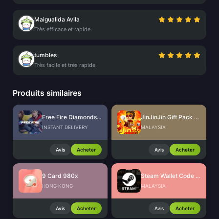
Maigualida Avila
Très efficace et rapide.
tumbles
Très facile et très rapide.
Produits similaires
Free Fire Diamonds EU + TR
JinJinJin Gift Pack Redeem Code
INSTANT DELIVERY
MALAYSIA
Avis
Acheter
Avis
Acheter
9 Card 980x
Steam Wallet Code (MYR)
HONG KONG
MALAYSIA
Avis
Acheter
Avis
Acheter