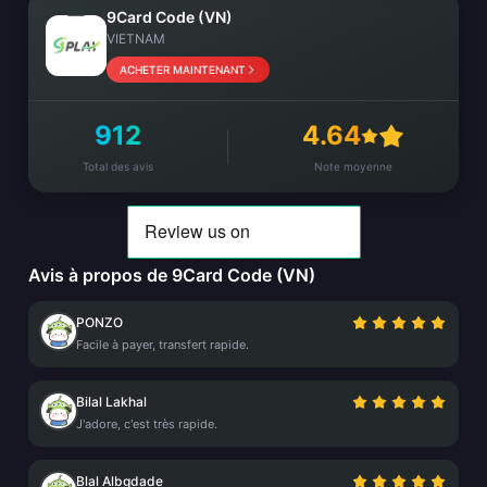
9Card Code (VN)
VIETNAM
ACHETER MAINTENANT
912
4.64
Total des avis
Note moyenne
Avis à propos de 9Card Code (VN)
PONZO
Facile à payer, transfert rapide.
Bilal Lakhal
J'adore, c'est très rapide.
Blal Albgdade