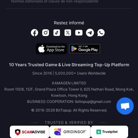
Normes éditoriales et clause de non-responsabilité
Restez informé
10 Years Trusted Game & Live Streaming Top-Up Platform
Since 2016 | 5,000,000+ Users Worldwide
KAMAGEN LIMITED
Room 1508, 15/F, Grand Plaza Office Tower II, 625 Nathan Road, Mong Kok,
Kowloon, Hong Kong
BUSINESS COOPERATION: ibittopup@gmail.com
© 2016-2026 BitTopup. All Rights Reserved.
TRUSTED & VERIFIED BY