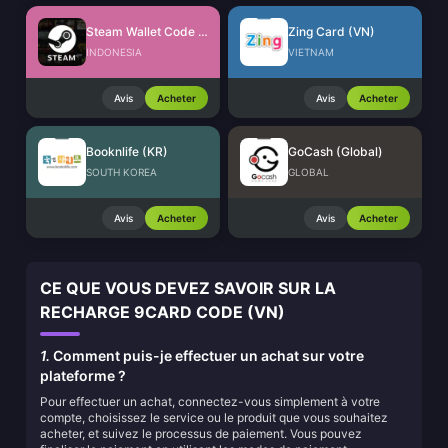
Steam Wallet Code (IDR)
Zing Card (VN)
INDONESIA
VIETNAM
Avis
Acheter
Avis
Acheter
Booknlife (KR)
GoCash (Global)
SOUTH KOREA
GLOBAL
Avis
Acheter
Avis
Acheter
CE QUE VOUS DEVEZ SAVOIR SUR LA
RECHARGE 9CARD CODE (VN)
1.
Comment puis-je effectuer un achat sur votre
plateforme ?
Pour effectuer un achat, connectez-vous simplement à votre
compte, choisissez le service ou le produit que vous souhaitez
acheter, et suivez le processus de paiement. Vous pouvez