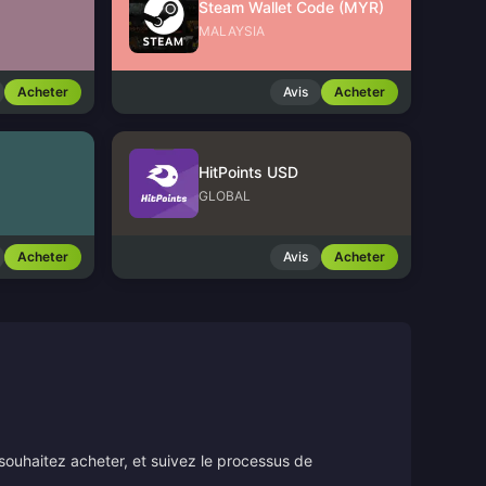
Steam Wallet Code (MYR)
MALAYSIA
Acheter
Avis
Acheter
HitPoints USD
GLOBAL
Acheter
Avis
Acheter
souhaitez acheter, et suivez le processus de