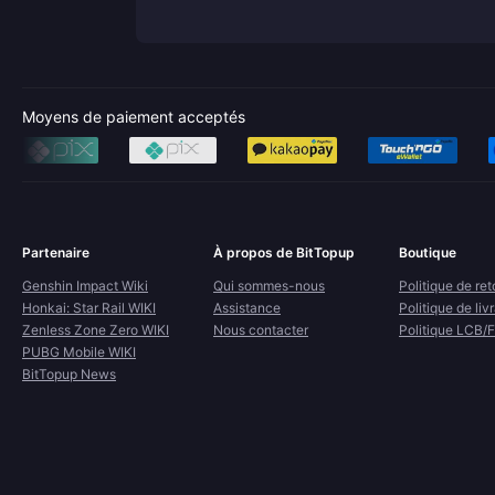
Moyens de paiement acceptés
Partenaire
À propos de BitTopup
Boutique
Genshin Impact Wiki
Qui sommes-nous
Politique de ret
Honkai: Star Rail WIKI
Assistance
Politique de liv
Zenless Zone Zero WIKI
Nous contacter
Politique LCB/
PUBG Mobile WIKI
BitTopup News