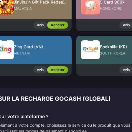
JinJinJin Gift Pack Redeem Code
9 Card 980x
MALAYSIA
HONG KONG
Avis
Acheter
Avis
Zing Card (VN)
Booknlife (KR)
VIETNAM
SOUTH KOREA
Avis
Acheter
Avis
 SUR LA RECHARGE GOCASH (GLOBAL)
ur votre plateforme ?
ement à votre compte, choisissez le service ou le produit que vous 
n utilisant les modes de paiement disponibles.