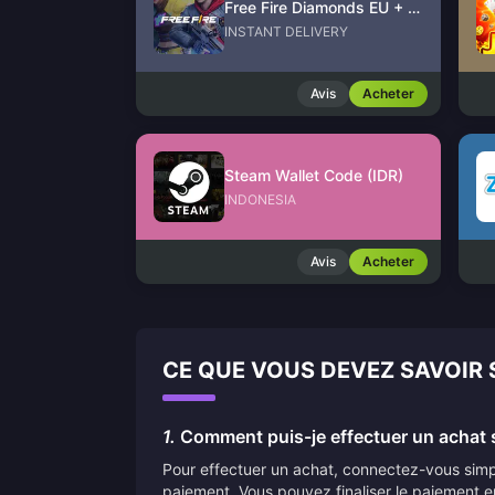
Free Fire Diamonds EU + TR
INSTANT DELIVERY
Avis
Acheter
Steam Wallet Code (IDR)
INDONESIA
Avis
Acheter
CE QUE VOUS DEVEZ SAVOIR
1.
Comment puis-je effectuer un achat s
Pour effectuer un achat, connectez-vous simpl
paiement. Vous pouvez finaliser le paiement e