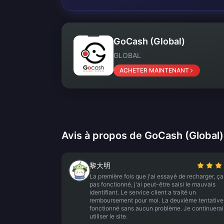
GoCash (Global)
GLOBAL
ACHETER MAINTENANT
Avis à propos de GoCash (Global)
黎大明
La première fois que j'ai essayé de recharger, ça
pas fonctionné, j'ai peut-être saisi le mauvais
identifiant. Le service client a traité un
remboursement pour moi. La deuxième tentative
fonctionné sans aucun problème. Je continuerai
utiliser le site.