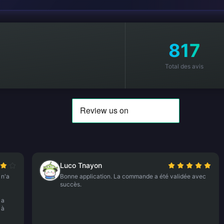
817
Total des avis
Luco Tnayon
 n'a
Bonne application. La commande a été validée avec
succès.
 a
 à