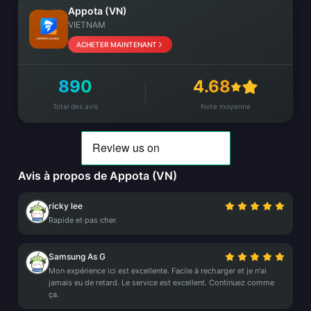
Appota (VN)
VIETNAM
ACHETER MAINTENANT
890
4.68
Total des avis
Note moyenne
Avis à propos de Appota (VN)
ricky lee
Rapide et pas cher.
Samsung As G
Mon expérience ici est excellente. Facile à recharger et je n'ai
jamais eu de retard. Le service est excellent. Continuez comme
ça.