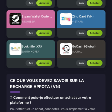
Avis
Acheter
Avis
Acheter
Steam Wallet Code (IDR)
Zing Card (VN)
INDONESIA
VIETNAM
Avis
Acheter
Avis
Acheter
Booknlife (KR)
GoCash (Global)
SOUTH KOREA
GLOBAL
Avis
Acheter
Avis
Acheter
CE QUE VOUS DEVEZ SAVOIR SUR LA
RECHARGE APPOTA (VN)
1.
Comment puis-je effectuer un achat sur votre
plateforme ?
Pour effectuer un achat, connectez-vous simplement à votre