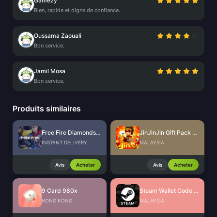
Gamezy
Bien, rapide et digne de confiance.
Oussama Zaouali
Bon service.
Jamil Mosa
Bon service.
Produits similaires
Free Fire Diamonds EU + TR
JinJinJin Gift Pack Redeem Code
INSTANT DELIVERY
MALAYSIA
Avis
Acheter
Avis
Acheter
9 Card 980x
Steam Wallet Code (MYR)
HONG KONG
MALAYSIA