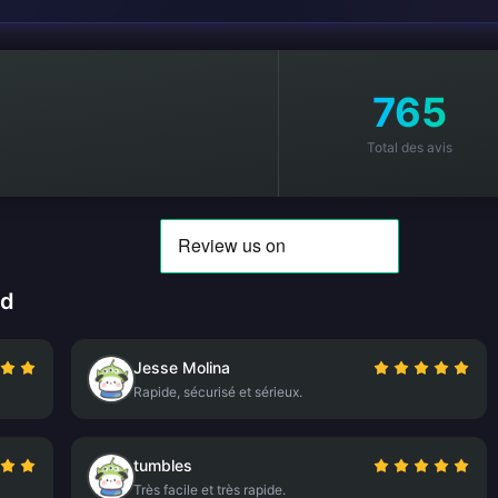
765
Total des avis
rd
Jesse Molina
Rapide, sécurisé et sérieux.
tumbles
Très facile et très rapide.