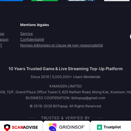
Mentions légales
our
Service
raison
Confidentialité
FT
Normes éditoriales et clause de non-responsabilité
10 Years Trusted Game & Live Streaming Top-Up Platform
Since 2016 | 5,000,000+ Users Worldwide
KAMAGEN LIMITED
08, 15/F, Grand Plaza Office Tower II, 625 Nathan Road, Mong Kok, Kowloon, H
BUSINESS COOPERATION: ibittopup@gmail.com
© 2016-2026 BitTopup. All Rights Reserved.
TRUSTED & VERIFIED BY