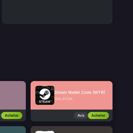
Steam Wallet Code (MYR)
MALAYSIA
Acheter
Avis
Acheter