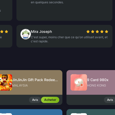
en quelques secondes.
s
Mira Joseph
ce
C'est super, moins cher que ce qu'on utilisait avant, et
c'est rapide.
JinJinJin Gift Pack Redeem Code
9 Card 980x
MALAYSIA
HONG KONG
Avis
Acheter
Avis