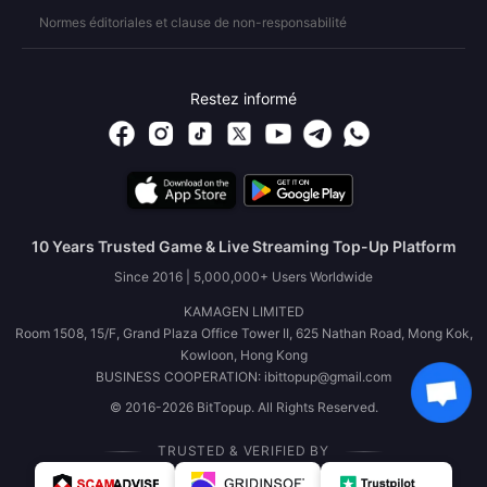
Normes éditoriales et clause de non-responsabilité
Restez informé
10 Years Trusted Game & Live Streaming Top-Up Platform
Since 2016 | 5,000,000+ Users Worldwide
KAMAGEN LIMITED
Room 1508, 15/F, Grand Plaza Office Tower II, 625 Nathan Road, Mong Kok,
Kowloon, Hong Kong
BUSINESS COOPERATION: ibittopup@gmail.com
© 2016-2026 BitTopup. All Rights Reserved.
TRUSTED & VERIFIED BY