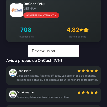
OnCash (VN)
VIETNAM
ACHETER MAINTENANT
708
4.82
Total des avis
Note moyenne
Avis à propos de OnCash (VN)
Jean Piero
C'est bien, rapide, fiable et efficace. La seule chose qui manque,
ce sont des bonus ou des cadeaux pour les recharges fréquentes.
Dipak magar
Bonne expérience et très bon service client.