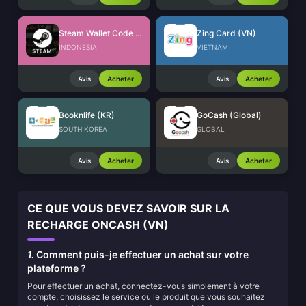
Steam Wallet Code (IDR)
Zing Card (VN)
INDONESIA
VIETNAM
Avis
Acheter
Avis
Acheter
Booknlife (KR)
GoCash (Global)
SOUTH KOREA
GLOBAL
Avis
Acheter
Avis
Acheter
CE QUE VOUS DEVEZ SAVOIR SUR LA
RECHARGE ONCASH (VN)
1.
Comment puis-je effectuer un achat sur votre
plateforme ?
Pour effectuer un achat, connectez-vous simplement à votre
compte, choisissez le service ou le produit que vous souhaitez