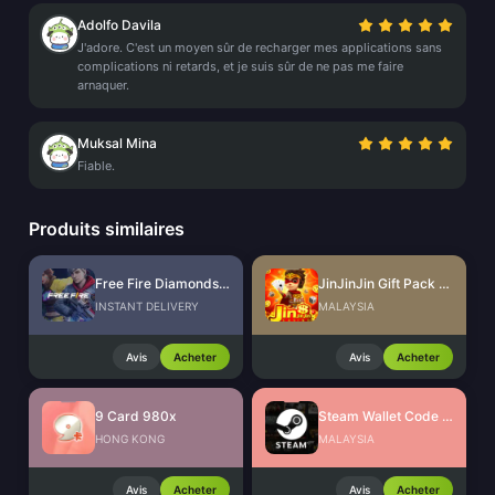
Adolfo Davila
J'adore. C'est un moyen sûr de recharger mes applications sans
complications ni retards, et je suis sûr de ne pas me faire
arnaquer.
Muksal Mina
Fiable.
Produits similaires
Free Fire Diamonds EU + TR
JinJinJin Gift Pack Redeem Code
INSTANT DELIVERY
MALAYSIA
Avis
Acheter
Avis
Acheter
9 Card 980x
Steam Wallet Code (MYR)
HONG KONG
MALAYSIA
Avis
Acheter
Avis
Acheter